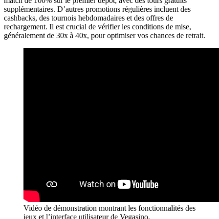
match de 100% sur le premier dépôt, avec des tours gratuits
supplémentaires. D’autres promotions régulières incluent des
cashbacks, des tournois hebdomadaires et des offres de
rechargement. Il est crucial de vérifier les conditions de mise,
généralement de 30x à 40x, pour optimiser vos chances de retrait.
Vidéo de démonstration montrant les fonctionnalités des
jeux et l’interface utilisateur de Vegasino.