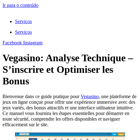
Ir para o conteúdo
Serviços
Serviços
Facebook
Instagram
Vegasino: Analyse Technique –
S’inscrire et Optimiser les
Bonus
Bienvenue dans ce guide pratique pour
Vegasino
, une plateforme de
jeux en ligne conçue pour offrir une expérience immersive avec des
jeux variés, des bonus attractifs et une interface utilisateur intuitive.
Ce manuel vous fournira les étapes essentielles pour démarrer en
toute sécurité, comprendre les offres disponibles et naviguer
efficacement sur le site.