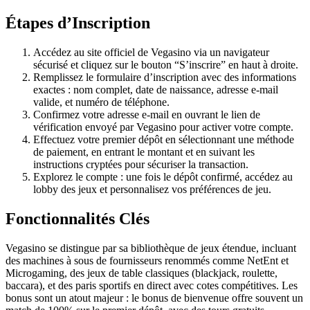
Étapes d’Inscription
Accédez au site officiel de Vegasino via un navigateur
sécurisé et cliquez sur le bouton “S’inscrire” en haut à droite.
Remplissez le formulaire d’inscription avec des informations
exactes : nom complet, date de naissance, adresse e-mail
valide, et numéro de téléphone.
Confirmez votre adresse e-mail en ouvrant le lien de
vérification envoyé par Vegasino pour activer votre compte.
Effectuez votre premier dépôt en sélectionnant une méthode
de paiement, en entrant le montant et en suivant les
instructions cryptées pour sécuriser la transaction.
Explorez le compte : une fois le dépôt confirmé, accédez au
lobby des jeux et personnalisez vos préférences de jeu.
Fonctionnalités Clés
Vegasino se distingue par sa bibliothèque de jeux étendue, incluant
des machines à sous de fournisseurs renommés comme NetEnt et
Microgaming, des jeux de table classiques (blackjack, roulette,
baccara), et des paris sportifs en direct avec cotes compétitives. Les
bonus sont un atout majeur : le bonus de bienvenue offre souvent un