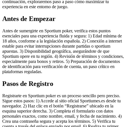
continuación, exploraremos paso a paso cómo maximizar tu
experiencia en este entorno de juego.
Antes de Empezar
Antes de sumergirte en Sportium poker, verifica estos puntos
esenciales para una experiencia fluida y segura: 1) Edad mínima de
18 años, conforme a la legislación española. 2) Conexión a internet
estable para evitar interrupciones durante partidas o sportium
apuestas. 3) Disponibilidad geográfica, asegurándote de que
Sportium opere en tu región. 4) Revisión de términos y condiciones,
especialmente para bonos y retiros. 5) Preparación de documentos
de identificación para verificación de cuenta, un paso crítico en
plataformas reguladas.
Pasos de Registro
Registrarte en Sportium poker es un proceso sencillo pero preciso.
Sigue estos pasos: 1) Accede al sitio oficial Sportiumes.es desde tu
navegador. 2) Haz clic en el botón “Registrarse” ubicado en la
esquina superior derecha. 3) Completa el formulario con datos
personales exactos, como nombre, email, y fecha de nacimiento. 4)
Crea una contraseña segura y acepta los términos. 5) Verifica tu
cuenta a través del enlace enviado por email. 6) Realiza tu primer