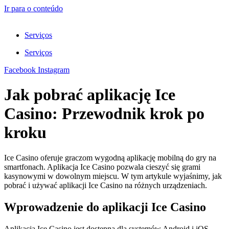
Ir para o conteúdo
Serviços
Serviços
Facebook
Instagram
Jak pobrać aplikację Ice
Casino: Przewodnik krok po
kroku
Ice Casino oferuje graczom wygodną aplikację mobilną do gry na
smartfonach. Aplikacja Ice Casino pozwala cieszyć się grami
kasynowymi w dowolnym miejscu. W tym artykule wyjaśnimy, jak
pobrać i używać aplikacji Ice Casino na różnych urządzeniach.
Wprowadzenie do aplikacji Ice Casino
Aplikacja Ice Casino jest dostępna dla systemów Android i iOS.