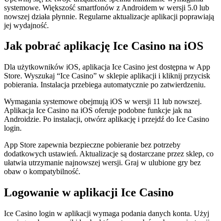
systemowe. Większość smartfonów z Androidem w wersji 5.0 lub
nowszej działa płynnie. Regularne aktualizacje aplikacji poprawiają
jej wydajność.
Jak pobrać aplikację Ice Casino na iOS
Dla użytkowników iOS, aplikacja Ice Casino jest dostępna w App
Store. Wyszukaj “Ice Casino” w sklepie aplikacji i kliknij przycisk
pobierania. Instalacja przebiega automatycznie po zatwierdzeniu.
Wymagania systemowe obejmują iOS w wersji 11 lub nowszej.
Aplikacja Ice Casino na iOS oferuje podobne funkcje jak na
Androidzie. Po instalacji, otwórz aplikację i przejdź do Ice Casino
login.
App Store zapewnia bezpieczne pobieranie bez potrzeby
dodatkowych ustawień. Aktualizacje są dostarczane przez sklep, co
ułatwia utrzymanie najnowszej wersji. Graj w ulubione gry bez
obaw o kompatybilność.
Logowanie w aplikacji Ice Casino
Ice Casino login w aplikacji wymaga podania danych konta. Użyj