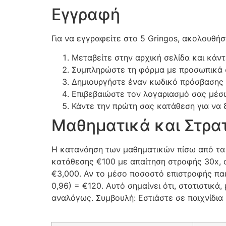
Εγγραφή
Για να εγγραφείτε στο 5 Gringos, ακολουθήσ
Μεταβείτε στην αρχική σελίδα και κάντ
Συμπληρώστε τη φόρμα με προσωπικά στ
Δημιουργήστε έναν κωδικό πρόσβασης κ
Επιβεβαιώστε τον λογαριασμό σας μέσω
Κάντε την πρώτη σας κατάθεση για να ξ
Μαθηματικά και Στρα
Η κατανόηση των μαθηματικών πίσω από τα μ
κατάθεσης €100 με απαίτηση στροφής 30x, οι
€3,000. Αν το μέσο ποσοστό επιστροφής παικ
0,96) = €120. Αυτό σημαίνει ότι, στατιστικά
αναλόγως. Συμβουλή: Εστιάστε σε παιχνίδια 