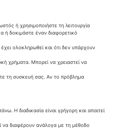
ωστός ή χρησιμοποιήστε τη λειτουργία
κα ή δοκιμάστε έναν διαφορετικό
 έχει ολοκληρωθεί και ότι δεν υπάρχουν
κή χρήματα. Μπορεί να χρειαστεί να
τε τη συσκευή σας. Αν το πρόβλημα
ω. Η διαδικασία είναι γρήγορη και απαιτεί
ί να διαφέρουν ανάλογα με τη μέθοδο