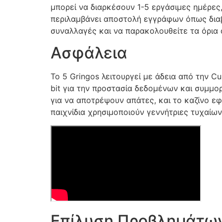
μπορεί να διαρκέσουν 1-5 εργάσιμες ημέρες
περιλαμβάνει αποστολή εγγράφων όπως διαβα
συναλλαγές και να παρακολουθείτε τα όρια
Ασφάλεια
Το 5 Gringos λειτουργεί με άδεια από την 
bit για την προστασία δεδομένων και συμμο
για να αποτρέψουν απάτες, και το καζίνο ε
παιχνίδια χρησιμοποιούν γεννήτριες τυχαίων
Επίλυση Προβλημάτω