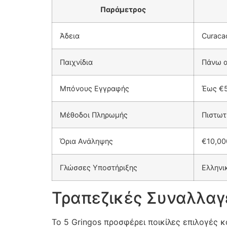
Παράμετρος
Άδεια
Curaca
Παιχνίδια
Πάνω α
Μπόνους Εγγραφής
Έως €5
Μέθοδοι Πληρωμής
Πιστωτι
Όρια Ανάληψης
€10,00
Γλώσσες Υποστήριξης
Ελληνι
Τραπεζικές Συναλλαγ
Το 5 Gringos προσφέρει ποικίλες επιλογές κ