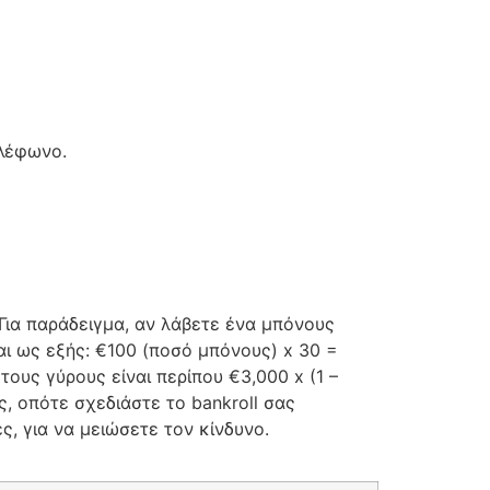
ηλέφωνο.
Για παράδειγμα, αν λάβετε ένα μπόνους
αι ως εξής: €100 (ποσό μπόνους) x 30 =
ους γύρους είναι περίπου €3,000 x (1 –
ς, οπότε σχεδιάστε το bankroll σας
ς, για να μειώσετε τον κίνδυνο.