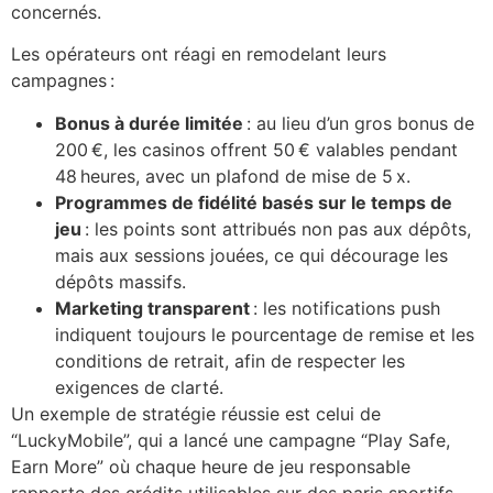
concernés.
Les opérateurs ont réagi en remodelant leurs
campagnes :
Bonus à durée limitée
: au lieu d’un gros bonus de
200 €, les casinos offrent 50 € valables pendant
48 heures, avec un plafond de mise de 5 x.
Programmes de fidélité basés sur le temps de
jeu
: les points sont attribués non pas aux dépôts,
mais aux sessions jouées, ce qui décourage les
dépôts massifs.
Marketing transparent
: les notifications push
indiquent toujours le pourcentage de remise et les
conditions de retrait, afin de respecter les
exigences de clarté.
Un exemple de stratégie réussie est celui de
“LuckyMobile”, qui a lancé une campagne “Play Safe,
Earn More” où chaque heure de jeu responsable
rapporte des crédits utilisables sur des paris sportifs,