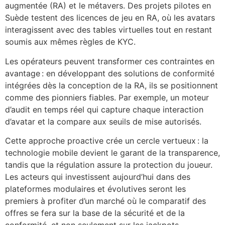
augmentée (RA) et le métavers. Des projets pilotes en
Suède testent des licences de jeu en RA, où les avatars
interagissent avec des tables virtuelles tout en restant
soumis aux mêmes règles de KYC.
Les opérateurs peuvent transformer ces contraintes en
avantage : en développant des solutions de conformité
intégrées dès la conception de la RA, ils se positionnent
comme des pionniers fiables. Par exemple, un moteur
d’audit en temps réel qui capture chaque interaction
d’avatar et la compare aux seuils de mise autorisés.
Cette approche proactive crée un cercle vertueux : la
technologie mobile devient le garant de la transparence,
tandis que la régulation assure la protection du joueur.
Les acteurs qui investissent aujourd’hui dans des
plateformes modulaires et évolutives seront les
premiers à profiter d’un marché où le comparatif des
offres se fera sur la base de la sécurité et de la
conformité, et non seulement sur les jackpots.