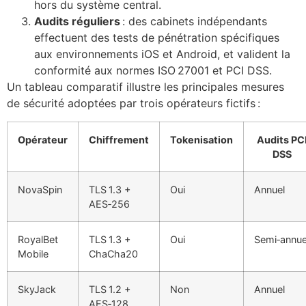
hors du système central.
Audits réguliers
: des cabinets indépendants
effectuent des tests de pénétration spécifiques
aux environnements iOS et Android, et valident la
conformité aux normes ISO 27001 et PCI DSS.
Un tableau comparatif illustre les principales mesures
de sécurité adoptées par trois opérateurs fictifs :
Opérateur
Chiffrement
Tokenisation
Audits PC
DSS
NovaSpin
TLS 1.3 +
Oui
Annuel
AES‑256
RoyalBet
TLS 1.3 +
Oui
Semi‑annue
Mobile
ChaCha20
SkyJack
TLS 1.2 +
Non
Annuel
AES‑128