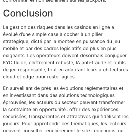
Conclusion
La gestion des risques dans les casinos en ligne a
évolué d’une simple case à cocher à un pilier
stratégique, dicté par la montée en puissance du jeu
mobile et par des cadres législatifs de plus en plus
exigeants. Les opérateurs doivent désormais conjuguer
KYC fluide, chiffrement robuste, IA anti‑fraude et outils
de jeu responsable, tout en adaptant leurs architectures
cloud et edge pour rester agiles.
En surveillant de près les évolutions réglementaires et
en investissant dans des solutions technologiques
éprouvées, les acteurs du secteur peuvent transformer
la contrainte en opportunité : offrir des expériences
sécurisées, transparentes et attractives qui fidélisent les
joueurs. Pour approfondir ces thématiques, les lecteurs
peuvent consulter régulièrement le site Legiennois, qui