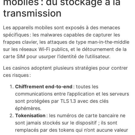
mobiles : du stockage à la
transmission
Les appareils mobiles sont exposés à des menaces
spécifiques : les malwares capables de capturer les
frappes clavier, les attaques de type man‑in‑the‑middle
sur les réseaux Wi‑Fi publics, et le détournement de la
carte SIM pour usurper l’identité de l’utilisateur.
Les casinos adoptent plusieurs stratégies pour contrer
ces risques :
Chiffrement end‑to‑end
: toutes les
communications entre l’application et les serveurs
sont protégées par TLS 1.3 avec des clés
éphémères.
Tokenisation
: les numéros de carte bancaire ne
sont jamais stockés sur le dispositif ; ils sont
remplacés par des tokens qui n’ont aucune valeur