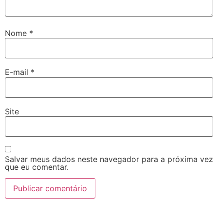
Nome
*
E-mail
*
Site
Salvar meus dados neste navegador para a próxima vez
que eu comentar.