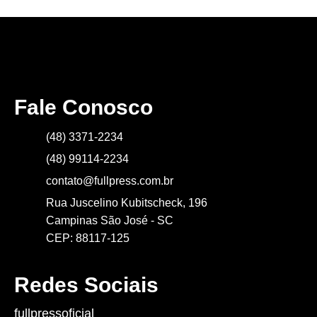
Fale Conosco
(48) 3371-2234
(48) 99114-2234
contato@fullpress.com.br
Rua Juscelino Kubitscheck, 196
Campinas São José - SC
CEP: 88117-125
Redes Sociais
fullpressoficial