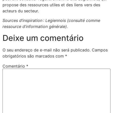
propose des ressources utiles et des liens vers des
acteurs du secteur.
Sources d’inspiration : Legiennois (consulté comme
ressource d’information générale).
Deixe um comentário
O seu endereço de e-mail não será publicado.
Campos
obrigatórios são marcados com
*
Comentário
*