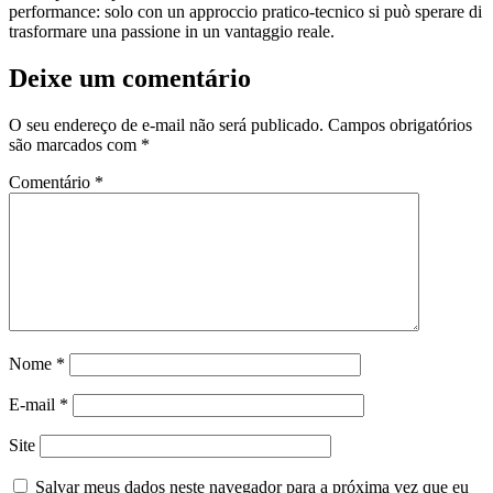
performance: solo con un approccio pratico‑tecnico si può sperare di
trasformare una passione in un vantaggio reale.
Deixe um comentário
O seu endereço de e-mail não será publicado.
Campos obrigatórios
são marcados com
*
Comentário
*
Nome
*
E-mail
*
Site
Salvar meus dados neste navegador para a próxima vez que eu