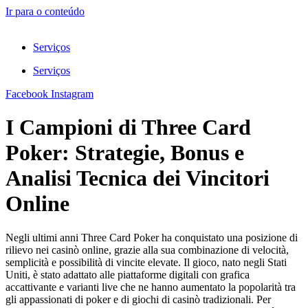
Ir para o conteúdo
Serviços
Serviços
Facebook
Instagram
I Campioni di Three Card
Poker: Strategie, Bonus e
Analisi Tecnica dei Vincitori
Online
Negli ultimi anni Three Card Poker ha conquistato una posizione di
rilievo nei casinò online, grazie alla sua combinazione di velocità,
semplicità e possibilità di vincite elevate. Il gioco, nato negli Stati
Uniti, è stato adattato alle piattaforme digitali con grafica
accattivante e varianti live che ne hanno aumentato la popolarità tra
gli appassionati di poker e di giochi di casinò tradizionali. Per