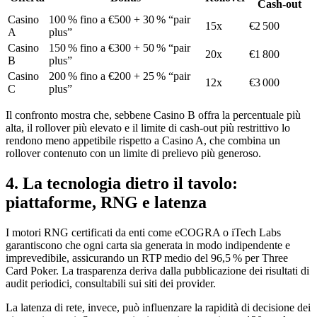
Cash‑out
Casino
100 % fino a €500 + 30 % “pair
15x
€2 500
A
plus”
Casino
150 % fino a €300 + 50 % “pair
20x
€1 800
B
plus”
Casino
200 % fino a €200 + 25 % “pair
12x
€3 000
C
plus”
Il confronto mostra che, sebbene Casino B offra la percentuale più
alta, il rollover più elevato e il limite di cash‑out più restrittivo lo
rendono meno appetibile rispetto a Casino A, che combina un
rollover contenuto con un limite di prelievo più generoso.
4. La tecnologia dietro il tavolo:
piattaforme, RNG e latenza
I motori RNG certificati da enti come eCOGRA o iTech Labs
garantiscono che ogni carta sia generata in modo indipendente e
imprevedibile, assicurando un RTP medio del 96,5 % per Three
Card Poker. La trasparenza deriva dalla pubblicazione dei risultati di
audit periodici, consultabili sui siti dei provider.
La latenza di rete, invece, può influenzare la rapidità di decisione dei