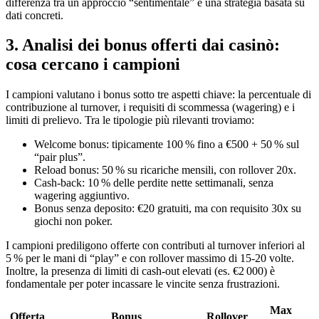
differenza tra un approccio “sentimentale” e una strategia basata su
dati concreti.
3. Analisi dei bonus offerti dai casinò:
cosa cercano i campioni
I campioni valutano i bonus sotto tre aspetti chiave: la percentuale di
contribuzione al turnover, i requisiti di scommessa (wagering) e i
limiti di prelievo. Tra le tipologie più rilevanti troviamo:
Welcome bonus: tipicamente 100 % fino a €500 + 50 % sul
“pair plus”.
Reload bonus: 50 % su ricariche mensili, con rollover 20x.
Cash‑back: 10 % delle perdite nette settimanali, senza
wagering aggiuntivo.
Bonus senza deposito: €20 gratuiti, ma con requisito 30x su
giochi non poker.
I campioni prediligono offerte con contributi al turnover inferiori al
5 % per le mani di “play” e con rollover massimo di 15‑20 volte.
Inoltre, la presenza di limiti di cash‑out elevati (es. €2 000) è
fondamentale per poter incassare le vincite senza frustrazioni.
Max
Offerta
Bonus
Rollover