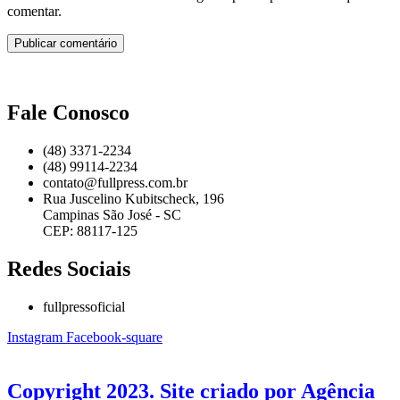
comentar.
Fale Conosco
(48) 3371-2234
(48) 99114-2234
contato@fullpress.com.br
Rua Juscelino Kubitscheck, 196
Campinas São José - SC
CEP: 88117-125
Redes Sociais
fullpressoficial
Instagram
Facebook-square
Copyright 2023. Site criado por Agência