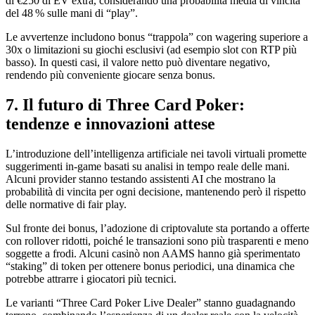
di €250 di EV extra, considerando una probabilità media di vincita
del 48 % sulle mani di “play”.
Le avvertenze includono bonus “trappola” con wagering superiore a
30x o limitazioni su giochi esclusivi (ad esempio slot con RTP più
basso). In questi casi, il valore netto può diventare negativo,
rendendo più conveniente giocare senza bonus.
7. Il futuro di Three Card Poker:
tendenze e innovazioni attese
L’introduzione dell’intelligenza artificiale nei tavoli virtuali promette
suggerimenti in‑game basati su analisi in tempo reale delle mani.
Alcuni provider stanno testando assistenti AI che mostrano la
probabilità di vincita per ogni decisione, mantenendo però il rispetto
delle normative di fair play.
Sul fronte dei bonus, l’adozione di criptovalute sta portando a offerte
con rollover ridotti, poiché le transazioni sono più trasparenti e meno
soggette a frodi. Alcuni casinò non AAMS hanno già sperimentato
“staking” di token per ottenere bonus periodici, una dinamica che
potrebbe attrarre i giocatori più tecnici.
Le varianti “Three Card Poker Live Dealer” stanno guadagnando