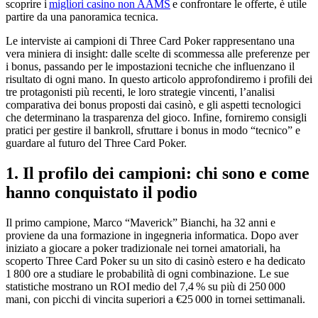
scoprire i
migliori casino non AAMS
e confrontare le offerte, è utile
partire da una panoramica tecnica.
Le interviste ai campioni di Three Card Poker rappresentano una
vera miniera di insight: dalle scelte di scommessa alle preferenze per
i bonus, passando per le impostazioni tecniche che influenzano il
risultato di ogni mano. In questo articolo approfondiremo i profili dei
tre protagonisti più recenti, le loro strategie vincenti, l’analisi
comparativa dei bonus proposti dai casinò, e gli aspetti tecnologici
che determinano la trasparenza del gioco. Infine, forniremo consigli
pratici per gestire il bankroll, sfruttare i bonus in modo “tecnico” e
guardare al futuro del Three Card Poker.
1. Il profilo dei campioni: chi sono e come
hanno conquistato il podio
Il primo campione, Marco “Maverick” Bianchi, ha 32 anni e
proviene da una formazione in ingegneria informatica. Dopo aver
iniziato a giocare a poker tradizionale nei tornei amatoriali, ha
scoperto Three Card Poker su un sito di casinò estero e ha dedicato
1 800 ore a studiare le probabilità di ogni combinazione. Le sue
statistiche mostrano un ROI medio del 7,4 % su più di 250 000
mani, con picchi di vincita superiori a €25 000 in tornei settimanali.