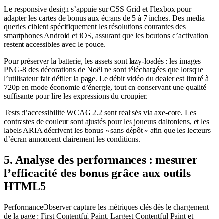
Le responsive design s’appuie sur CSS Grid et Flexbox pour
adapter les cartes de bonus aux écrans de 5 à 7 inches. Des media
queries ciblent spécifiquement les résolutions courantes des
smartphones Android et iOS, assurant que les boutons d’activation
restent accessibles avec le pouce.
Pour préserver la batterie, les assets sont lazy‑loadés : les images
PNG‑8 des décorations de Noël ne sont téléchargées que lorsque
l’utilisateur fait défiler la page. Le débit vidéo du dealer est limité à
720p en mode économie d’énergie, tout en conservant une qualité
suffisante pour lire les expressions du croupier.
Tests d’accessibilité WCAG 2.2 sont réalisés via axe‑core. Les
contrastes de couleur sont ajustés pour les joueurs daltoniens, et les
labels ARIA décrivent les bonus « sans dépôt » afin que les lecteurs
d’écran annoncent clairement les conditions.
5. Analyse des performances : mesurer
l’efficacité des bonus grâce aux outils
HTML5
PerformanceObserver capture les métriques clés dès le chargement
de la page : First Contentful Paint, Largest Contentful Paint et