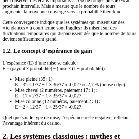
peut observer des écarts importants : 55 % de rouges puis 40 % au
prochain intervalle. Mais à mesure que le nombre de tours
augmente, la moyenne converge vers la probabilité théorique.
Cette convergence indique que les systèmes qui misent sur des
« tendances » à court terme sont fragiles : ils misent sur des
fluctuations temporaires qui disparaissent dès que le nombre de tours
devient suffisamment grand.
1.2. Le concept d’espérance de gain
L’espérance (E) d’une mise se calcule :
E = (payout × probabilité) − (mise × (1 − probabilité)).
Mise pleine (35 : 1) :
E = 35 × 1/37 − 1 × 36/37 ≈ ‑0,027 ≈ ‑2,7 % (house edge).
Mise cheval (2 numéros, paiement 17 : 1) :
E = 17 × 2/37 − 1 × 35/37 ≈ ‑0,027.
Mise colonne (12 numéros, paiement 2 : 1) :
E = 2 × 12/37 − 1 × 25/37 ≈ ‑0,027.
Quel que soit le type de mise, l’espérance reste négative, reflétant
l’avantage inhérent du casino.
2. Les systèmes classiques : mythes et