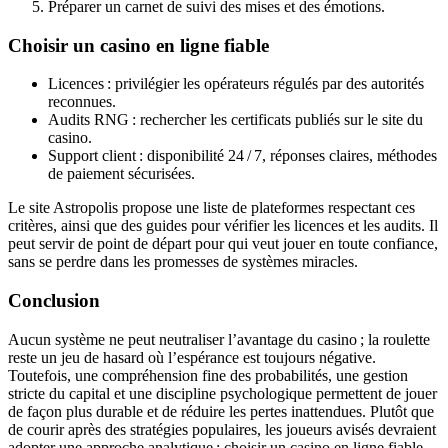
Préparer un carnet de suivi des mises et des émotions.
Choisir un casino en ligne fiable
Licences : privilégier les opérateurs régulés par des autorités
reconnues.
Audits RNG : rechercher les certificats publiés sur le site du
casino.
Support client : disponibilité 24 / 7, réponses claires, méthodes
de paiement sécurisées.
Le site Astropolis propose une liste de plateformes respectant ces
critères, ainsi que des guides pour vérifier les licences et les audits. Il
peut servir de point de départ pour qui veut jouer en toute confiance,
sans se perdre dans les promesses de systèmes miracles.
Conclusion
Aucun système ne peut neutraliser l’avantage du casino ; la roulette
reste un jeu de hasard où l’espérance est toujours négative.
Toutefois, une compréhension fine des probabilités, une gestion
stricte du capital et une discipline psychologique permettent de jouer
de façon plus durable et de réduire les pertes inattendues. Plutôt que
de courir après des stratégies populaires, les joueurs avisés devraient
adopter une approche analytique : choisir un casino en ligne fiable