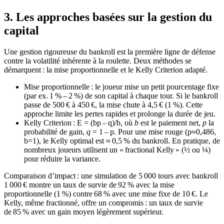
3. Les approches basées sur la gestion du
capital
Une gestion rigoureuse du bankroll est la première ligne de défense
contre la volatilité inhérente à la roulette. Deux méthodes se
démarquent : la mise proportionnelle et le Kelly Criterion adapté.
Mise proportionnelle : le joueur mise un petit pourcentage fixe
(par ex. 1 % – 2 %) de son capital à chaque tour. Si le bankroll
passe de 500 € à 450 €, la mise chute à 4,5 € (1 %). Cette
approche limite les pertes rapides et prolonge la durée de jeu.
Kelly Criterion : E = (bp – q)/b, où
b
est le paiement net,
p
la
probabilité de gain,
q
= 1 – p. Pour une mise rouge (p≈0,486,
b=1), le Kelly optimal est ≈ 0,5 % du bankroll. En pratique, de
nombreux joueurs utilisent un « fractional Kelly » (½ ou ¼)
pour réduire la variance.
Comparaison d’impact : une simulation de 5 000 tours avec bankroll
1 000 € montre un taux de survie de 92 % avec la mise
proportionnelle (1 %) contre 68 % avec une mise fixe de 10 €. Le
Kelly, même fractionné, offre un compromis : un taux de survie
de 85 % avec un gain moyen légèrement supérieur.