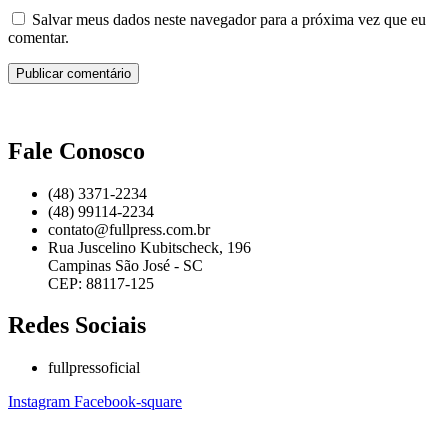
Salvar meus dados neste navegador para a próxima vez que eu
comentar.
Fale Conosco
(48) 3371-2234
(48) 99114-2234
contato@fullpress.com.br
Rua Juscelino Kubitscheck, 196
Campinas São José - SC
CEP: 88117-125
Redes Sociais
fullpressoficial
Instagram
Facebook-square