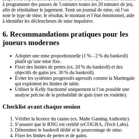
à programmer des pauses de 5 minutes toutes les 20 minutes de jeu,
afin de réinitialiser le jugement. Tenir un journal de mise, où l’on
note le type de mise, le résultat, le montant et l’état émotionnel, aide
à identifier les déclencheurs de mise impulsive.
6. Recommandations pratiques pour les
joueurs modernes
Adopter une mise proportionnelle (1 % – 2 % du bankroll)
plutôt qu’une mise fixe.
Fixer des limites de pertes (ex. 20 % du bankroll) et des
objectifs de gains (ex. 30 % du bankroll).
Éviter les systèmes progressifs agressifs comme la Martingale
qui exploitent les limites de table.
Utiliser le Kelly fractionné uniquement si l’on possède une
analyse précise de la probabilité de gain (rare en roulette).
Checklist avant chaque session
Vérifier la licence du casino (ex. Malte Gaming Authority).
S’assurer que le RNG est certifié (eCOGRA, iTech Labs).
Déterminer le bankroll dédié et le pourcentage de mise.
Fixer les limites de pertes et de gains.