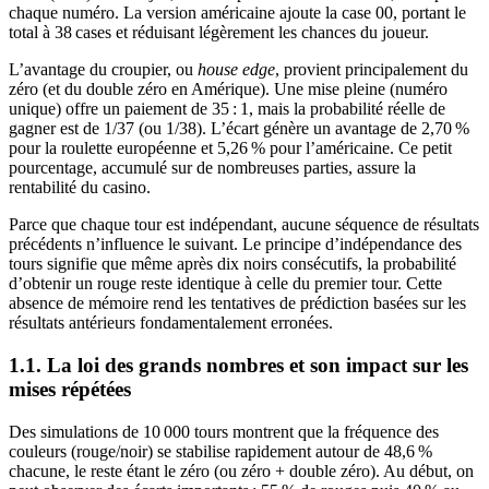
chaque numéro. La version américaine ajoute la case 00, portant le
total à 38 cases et réduisant légèrement les chances du joueur.
L’avantage du croupier, ou
house edge
, provient principalement du
zéro (et du double zéro en Amérique). Une mise pleine (numéro
unique) offre un paiement de 35 : 1, mais la probabilité réelle de
gagner est de 1/37 (ou 1/38). L’écart génère un avantage de 2,70 %
pour la roulette européenne et 5,26 % pour l’américaine. Ce petit
pourcentage, accumulé sur de nombreuses parties, assure la
rentabilité du casino.
Parce que chaque tour est indépendant, aucune séquence de résultats
précédents n’influence le suivant. Le principe d’indépendance des
tours signifie que même après dix noirs consécutifs, la probabilité
d’obtenir un rouge reste identique à celle du premier tour. Cette
absence de mémoire rend les tentatives de prédiction basées sur les
résultats antérieurs fondamentalement erronées.
1.1. La loi des grands nombres et son impact sur les
mises répétées
Des simulations de 10 000 tours montrent que la fréquence des
couleurs (rouge/noir) se stabilise rapidement autour de 48,6 %
chacune, le reste étant le zéro (ou zéro + double zéro). Au début, on