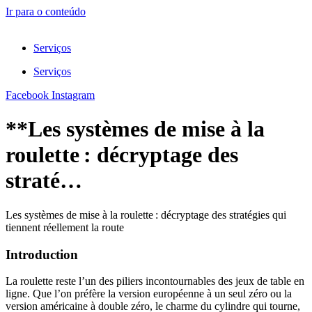
Ir para o conteúdo
Serviços
Serviços
Facebook
Instagram
**Les systèmes de mise à la
roulette : décryptage des
straté…
Les systèmes de mise à la roulette : décryptage des stratégies qui
tiennent réellement la route
Introduction
La roulette reste l’un des piliers incontournables des jeux de table en
ligne. Que l’on préfère la version européenne à un seul zéro ou la
version américaine à double zéro, le charme du cylindre qui tourne,