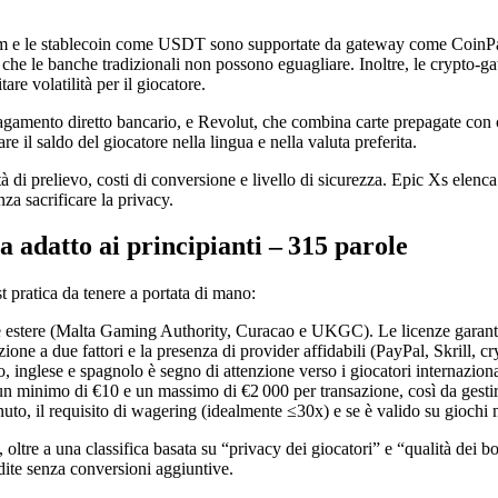
reum e le stablecoin come USDT sono supportate da gateway come CoinPa
cy che le banche tradizionali non possono eguagliare. Inoltre, le crypt
re volatilità per il giocatore.
pagamento diretto bancario, e Revolut, che combina carte prepagate con ca
e il saldo del giocatore nella lingua e nella valuta preferita.
cità di prelievo, costi di conversione e livello di sicurezza. Epic Xs ele
za sacrificare la privacy.
a adatto ai principianti – 315 parole
st pratica da tenere a portata di mano:
ze estere (Malta Gaming Authority, Curacao e UKGC). Le licenze garantis
ione a due fattori e la presenza di provider affidabili (PayPal, Skrill, c
o, inglese e spagnolo è segno di attenzione verso i giocatori internaziona
 un minimo di €10 e un massimo di €2 000 per transazione, così da gestire
to, il requisito di wagering (idealmente ≤30x) e se è valido su giochi 
, oltre a una classifica basata su “privacy dei giocatori” e “qualità dei 
rdite senza conversioni aggiuntive.