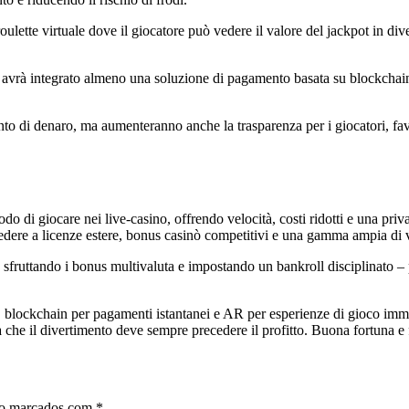
ulette virtuale dove il giocatore può vedere il valore del jackpot in div
no avrà integrato almeno una soluzione di pagamento basata su blockchain
nto di denaro, ma aumenteranno anche la trasparenza per i giocatori, f
di giocare nei live‑casino, offrendo velocità, costi ridotti e una privac
cedere a licenze estere, bonus casinò competitivi e una gamma ampia di 
sfruttando i bonus multivaluta e impostando un bankroll disciplinato – 
li, blockchain per pagamenti istantanei e AR per esperienze di gioco imme
rda che il divertimento deve sempre precedere il profitto. Buona fortuna 
ão marcados com
*