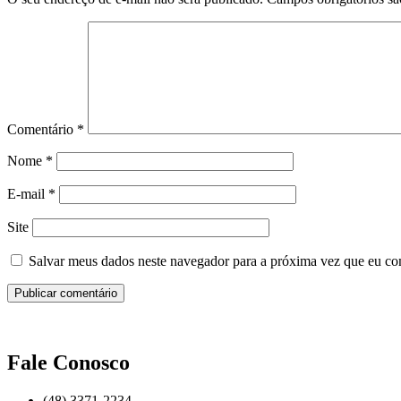
Comentário
*
Nome
*
E-mail
*
Site
Salvar meus dados neste navegador para a próxima vez que eu co
Fale Conosco
(48) 3371-2234