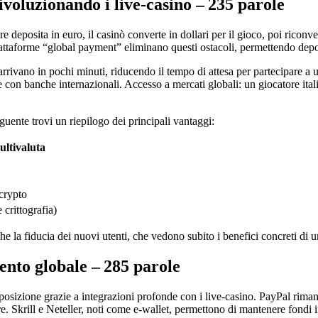
ivoluzionando i live‑casino – 235 parole
ore deposita in euro, il casinò converte in dollari per il gioco, poi rico
attaforme “global payment” eliminano questi ostacoli, permettendo deposit
arrivano in pochi minuti, riducendo il tempo di attesa per partecipare a 
e con banche internazionali. Accesso a mercati globali: un giocatore i
guente trovi un riepilogo dei principali vantaggi:
ltivaluta
 crypto
 crittografia)
la fiducia dei nuovi utenti, che vedono subito i benefici concreti di un
mento globale – 285 parole
osizione grazie a integrazioni profonde con i live‑casino. PayPal rimane
are. Skrill e Neteller, noti come e‑wallet, permettono di mantenere fondi 