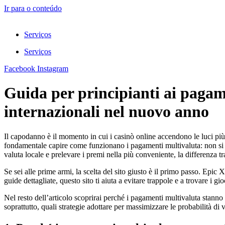
Ir para o conteúdo
Serviços
Serviços
Facebook
Instagram
Guida per principianti ai pagame
internazionali nel nuovo anno
Il capodanno è il momento in cui i casinò online accendono le luci più 
fondamentale capire come funzionano i pagamenti multivaluta: non si tra
valuta locale e prelevare i premi nella più conveniente, la differenza 
Se sei alle prime armi, la scelta del sito giusto è il primo passo. Epi
guide dettagliate, questo sito ti aiuta a evitare trappole e a trovare i gi
Nel resto dell’articolo scoprirai perché i pagamenti multivaluta stanno
soprattutto, quali strategie adottare per massimizzare le probabilità di 