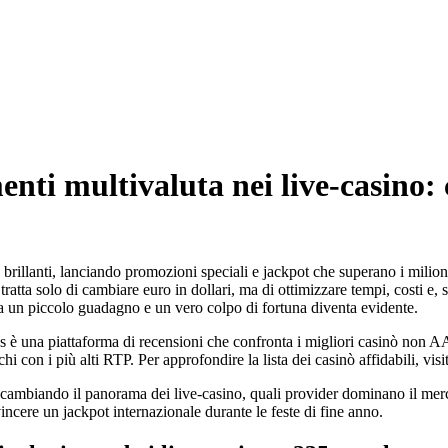
nti multivaluta nei live‑casino: 
brillanti, lanciando promozioni speciali e jackpot che superano i milioni
tta solo di cambiare euro in dollari, ma di ottimizzare tempi, costi e, s
tra un piccolo guadagno e un vero colpo di fortuna diventa evidente.
c Xs è una piattaforma di recensioni che confronta i migliori casinò non 
ochi con i più alti RTP. Per approfondire la lista dei casinò affidabili, vis
 cambiando il panorama dei live‑casino, quali provider dominano il merca
vincere un jackpot internazionale durante le feste di fine anno.