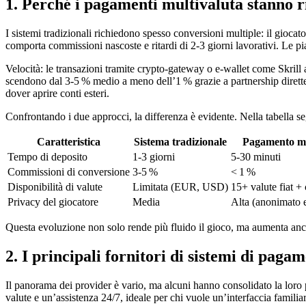
1. Perché i pagamenti multivaluta stanno r
I sistemi tradizionali richiedono spesso conversioni multiple: il giocat
comporta commissioni nascoste e ritardi di 2‑3 giorni lavorativi. Le pi
Velocità: le transazioni tramite crypto‑gateway o e‑wallet come Skrill 
scendono dal 3‑5 % medio a meno dell’1 % grazie a partnership dirett
dover aprire conti esteri.
Confrontando i due approcci, la differenza è evidente. Nella tabella se
Caratteristica
Sistema tradizionale
Pagamento mu
Tempo di deposito
1‑3 giorni
5‑30 minuti
Commissioni di conversione
3‑5 %
< 1 %
Disponibilità di valute
Limitata (EUR, USD)
15+ valute fiat +
Privacy del giocatore
Media
Alta (anonimato e
Questa evoluzione non solo rende più fluido il gioco, ma aumenta anche 
2. I principali fornitori di sistemi di paga
Il panorama dei provider è vario, ma alcuni hanno consolidato la loro p
valute e un’assistenza 24/7, ideale per chi vuole un’interfaccia famili