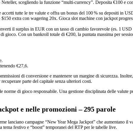
l o Neteller, scegliendo la funzione “multi‑currency”. Deposita €100 e 
e accetti tutte le tre valute e offra un bonus del 100 % su depositi in US
 $150 extra con wagering 20x. Gioca slot machine con jackpot progressivo
verti il surplus in EUR con un tasso di cambio favorevole (es. 1 USD = 
 di gioco. Con un bankroll totale di €200, la puntata massima per sessio
e.
ttenendo €27,6.
commissioni di conversione e mantenere un margine di sicurezza. Inoltre,
recuperare parte del capitale senza ulteriori costi.
re le norme di gioco responsabile. Una gestione disciplinata delle valute
jackpot e nelle promozioni – 295 parole
taforme lanciano campagne “New Year Mega Jackpot” che aumentano il val
 a tema festivo e “boost” temporanei del RTP per le tabelle live.