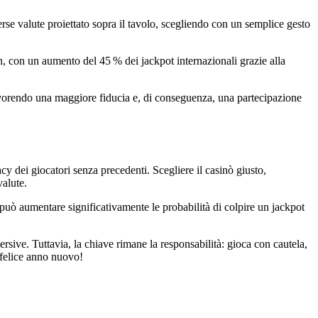
erse valute proiettato sopra il tavolo, scegliendo con un semplice gesto
, con un aumento del 45 % dei jackpot internazionali grazie alla
avorendo una maggiore fiducia e, di conseguenza, una partecipazione
y dei giocatori senza precedenti. Scegliere il casinò giusto,
valute.
può aumentare significativamente le probabilità di colpire un jackpot
rsive. Tuttavia, la chiave rimane la responsabilità: gioca con cautela,
e felice anno nuovo!