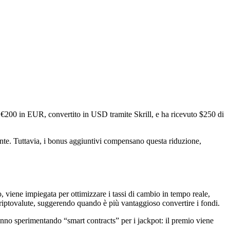
to €200 in EUR, convertito in USD tramite Skrill, e ha ricevuto $250 di
ente. Tuttavia, i bonus aggiuntivi compensano questa riduzione,
, viene impiegata per ottimizzare i tassi di cambio in tempo reale,
criptovalute, suggerendo quando è più vantaggioso convertire i fondi.
anno sperimentando “smart contracts” per i jackpot: il premio viene