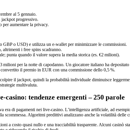
cembre al 5 gennaio.
l jackpot progressivo.
o per aumentare la privacy.
pesso GBP o USD) e utilizza un e‑wallet per minimizzare le commissioni.
io, altrimenti i free spins scadranno.
le; punta quando il valore supera la media storica (es. €2 milioni).
 €3 milioni per la notte di capodanno. Un giocatore italiano ha deposita
ha convertito il premio in EUR con una commissione dello 0,5 %.
colpire il jackpot, quindi la probabilità individuale diminuisce leggerm
trategie multivaluta.
ve‑casino: tendenze emergenti – 250 parole
era di pagamenti nei live‑casino. L’intelligenza artificiale, ad esempio
la scommessa. Algoritmi predittivi analizzano anche la volatilità delle 
ni a costo quasi nullo e una tracciabilità trasparente. Alcuni casinò st
o e riducendo il rischio di frodi.