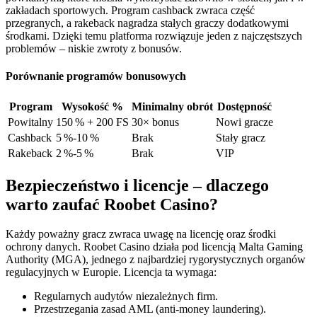
zakładach sportowych. Program cashback zwraca część
przegranych, a rakeback nagradza stałych graczy dodatkowymi
środkami. Dzięki temu platforma rozwiązuje jeden z najczęstszych
problemów – niskie zwroty z bonusów.
Porównanie programów bonusowych
Program
Wysokość %
Minimalny obrót
Dostępność
Powitalny
150 % + 200 FS
30× bonus
Nowi gracze
Cashback
5 %‑10 %
Brak
Stały gracz
Rakeback
2 %‑5 %
Brak
VIP
Bezpieczeństwo i licencje – dlaczego
warto zaufać Roobet Casino?
Każdy poważny gracz zwraca uwagę na licencję oraz środki
ochrony danych. Roobet Casino działa pod licencją Malta Gaming
Authority (MGA), jednego z najbardziej rygorystycznych organów
regulacyjnych w Europie. Licencja ta wymaga:
Regularnych audytów niezależnych firm.
Przestrzegania zasad AML (anti‑money laundering).