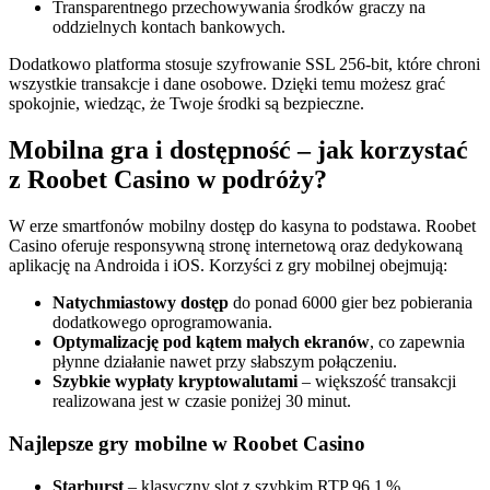
Transparentnego przechowywania środków graczy na
oddzielnych kontach bankowych.
Dodatkowo platforma stosuje szyfrowanie SSL 256‑bit, które chroni
wszystkie transakcje i dane osobowe. Dzięki temu możesz grać
spokojnie, wiedząc, że Twoje środki są bezpieczne.
Mobilna gra i dostępność – jak korzystać
z Roobet Casino w podróży?
W erze smartfonów mobilny dostęp do kasyna to podstawa. Roobet
Casino oferuje responsywną stronę internetową oraz dedykowaną
aplikację na Androida i iOS. Korzyści z gry mobilnej obejmują:
Natychmiastowy dostęp
do ponad 6000 gier bez pobierania
dodatkowego oprogramowania.
Optymalizację pod kątem małych ekranów
, co zapewnia
płynne działanie nawet przy słabszym połączeniu.
Szybkie wypłaty kryptowalutami
– większość transakcji
realizowana jest w czasie poniżej 30 minut.
Najlepsze gry mobilne w Roobet Casino
Starburst
– klasyczny slot z szybkim RTP 96,1 %.