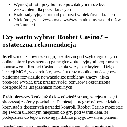
Wymóg obrotu przy bonusie powitalnym może być
wyzwaniem dla początkujących
Brak tradycyjnych metod płatności w niektórych krajach
Niektóre gry na żywo mają wyższy minimalny zakład niż w
konkurencji
Czy warto wybrać Roobet Casino? –
ostateczna rekomendacja
Jeżeli szukasz nowoczesnego, bezpiecznego i szybkiego kasyna
online, które łączy szeroką gamę gier z atrakcyjnymi programami
bonusowymi, Roobet Casino spełnia wszystkie kryteria. Dzięki
licencji MGA, wsparciu kryptowalut oraz mobilnemu dostępowi,
platforma rozwiązuje najważniejsze problemy graczy: niską
prędkość wypłat, brak przejrzystości bonusów i ograniczoną
dostępność na urządzeniach mobilnych.
Zrób pierwszy krok już dziś
– odwiedź stronę, zarejestruj się i
skorzystaj z oferty powitalnej. Pamiętaj, aby grać odpowiedzialnie i
korzystać z dostępnych narzędzi kontroli. Roobet Casino może stać
się Twoim ulubionym miejscem do gry, pod warunkiem, że
podejdziesz do tego z rozwagą i dobrze przygotowanym planem.
Artykuł napisany z myślą o graczach na wszystkich poziomach