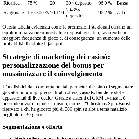
Ricarica
75 %
20
30× deposito
96,0 %
Bassa
20‑35×
Stagionale
150‑300 %
50‑150
96,2 %
Alta
deposito
Questa tabella evidenzia come le promozioni stagionali offrano un
equilibrio tra valore immediato e requisiti gestibili, favorendo una
maggiore frequenza di gioco e, di conseguenza, un aumento delle
probabilità di colpire il jackpot.
Strategie di marketing dei casinò:
personalizzazione dei bonus per
massimizzare il coinvolgimento
L’analisi dei dati comportamentali permette ai casinò di segmentare i
giocatori in gruppi precisi: high‑rollers, casuals, fan delle slot e
appassionati di live dealer. Grazie a sistemi di CRM avanzati, è
possibile inviare bonus su misura, come il “Christmas Spin‑Boost”
riservato a chi ha giocato più di 500 spin su slot a tema natalizio
negli ultimi 30 giorni.
Segmentazione e offerta
High‑rollers
: bonus di deposito fino al 400 % con limiti di