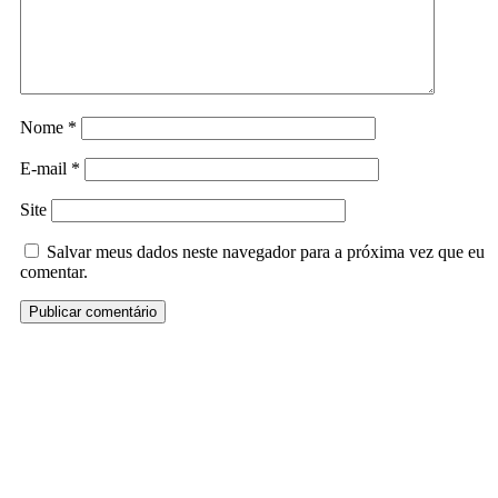
Nome
*
E-mail
*
Site
Salvar meus dados neste navegador para a próxima vez que eu
comentar.