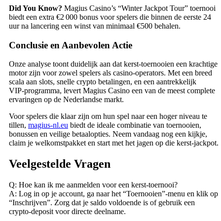
Did You Know?
Magius Casino’s “Winter Jackpot Tour” toernooi
biedt een extra €2 000 bonus voor spelers die binnen de eerste 24
uur na lancering een winst van minimaal €500 behalen.
Conclusie en Aanbevolen Actie
Onze analyse toont duidelijk aan dat kerst‑toernooien een krachtige
motor zijn voor zowel spelers als casino‑operators. Met een breed
scala aan slots, snelle crypto betalingen, en een aantrekkelijk
VIP‑programma, levert Magius Casino een van de meest complete
ervaringen op de Nederlandse markt.
Voor spelers die klaar zijn om hun spel naar een hoger niveau te
tillen,
magius-nl.eu
biedt de ideale combinatie van toernooien,
bonussen en veilige betaalopties. Neem vandaag nog een kijkje,
claim je welkomstpakket en start met het jagen op die kerst‑jackpot.
Veelgestelde Vragen
Q: Hoe kan ik me aanmelden voor een kerst‑toernooi?
A: Log in op je account, ga naar het “Toernooien”‑menu en klik op
“Inschrijven”. Zorg dat je saldo voldoende is of gebruik een
crypto‑deposit voor directe deelname.