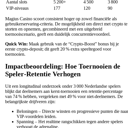
Aantal slots
5 200+
4 500
3 800
VIP‑niveaus
177
120
90
Magius Casino scoort consistent hoger op zowel financiële als
gebruikerservaring‑criteria. De mogelijkheid om direct met crypto te
storten en opnemen, gecombineerd met een uitgebreid
toernooiscenario, geeft een duidelijk concurrentievoordeel.
Quick Win:
Maak gebruik van de “Crypto‑Boost” bonus bij je
eerste crypto‑deposit; dit geeft 20 % extra speeltegoed voor
toernooien.
Impactbeoordeling: Hoe Toernooien de
Speler‑Retentie Verhogen
Uit een longitudinal onderzoek onder 3 000 Nederlandse spelers
blijkt dat deelnemers aan kerst‑toernooien een retentie‑percentage
van 74 % hebben, vergeleken met 49 % voor niet‑deelnemers. De
belangrijkste drijfveren zijn:
Beloningen – Directe winsten en progressieve punten die naa
VIP‑voordelen leiden.
Spanning – Het realtime rangschikken tegen andere spelers
verhoogt de adrenaline.