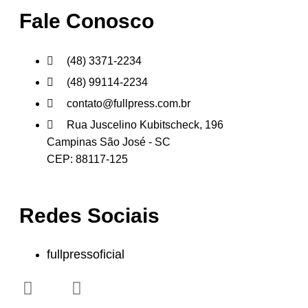
Fale Conosco
(48) 3371-2234
(48) 99114-2234
contato@fullpress.com.br
Rua Juscelino Kubitscheck, 196
Campinas São José - SC
CEP: 88117-125
Redes Sociais
fullpressoficial