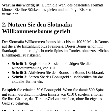
Warum das wichtig ist:
Durch die Wahl des passenden Formats
können Sie Ihre Stärken ausspielen und unnötige Risiken
vermeiden.
2. Nutzen Sie den Slotmafia
Willkommensbonus gezielt
Der Slotmafia Willkommensbonus bietet bis zu 100 % Match‑Bonus
auf die erste Einzahlung plus Freispiele. Dieser Bonus erhöht Ihr
Startkapital und ermöglicht mehr Spins im Turnier, ohne zusätzliches
Eigenkapital zu riskieren.
Schritt 1:
Registrieren Sie sich und tätigen Sie die
Mindesteinzahlung von 10 €.
Schritt 2:
Aktivieren Sie den Bonus im Bonus‑Dashboard.
Schritt 3:
Setzen Sie das Bonusgeld ausschließlich für das
aktuelle Turnier ein.
Beispiel:
Sie erhalten 50 € Bonusgeld. Wenn Sie damit 500 Spins
mit einem durchschnittlichen Einsatz von 0,10 € spielen, erhöhen
Sie Ihre Chance, das Turnier‑Ziel zu erreichen, ohne Ihr eigenes
Geld zu belasten.