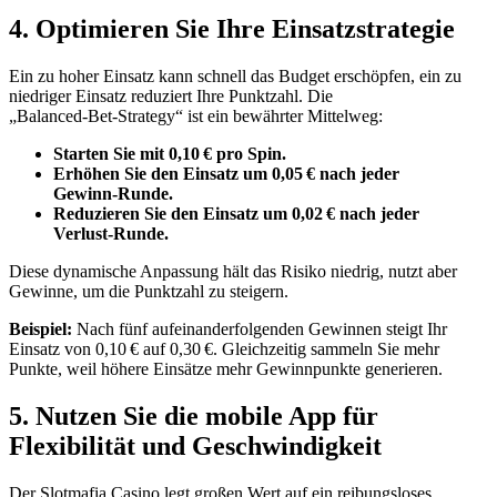
4. Optimieren Sie Ihre Einsatzstrategie
Ein zu hoher Einsatz kann schnell das Budget erschöpfen, ein zu
niedriger Einsatz reduziert Ihre Punktzahl. Die
„Balanced‑Bet‑Strategy“ ist ein bewährter Mittelweg:
Starten Sie mit 0,10 € pro Spin.
Erhöhen Sie den Einsatz um 0,05 € nach jeder
Gewinn‑Runde.
Reduzieren Sie den Einsatz um 0,02 € nach jeder
Verlust‑Runde.
Diese dynamische Anpassung hält das Risiko niedrig, nutzt aber
Gewinne, um die Punktzahl zu steigern.
Beispiel:
Nach fünf aufeinanderfolgenden Gewinnen steigt Ihr
Einsatz von 0,10 € auf 0,30 €. Gleichzeitig sammeln Sie mehr
Punkte, weil höhere Einsätze mehr Gewinnpunkte generieren.
5. Nutzen Sie die mobile App für
Flexibilität und Geschwindigkeit
Der Slotmafia Casino legt großen Wert auf ein reibungsloses