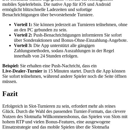
mobiles Spielerlebnis. Die native App für iOS und Android
ermöglicht blitzschnelle Ladezeiten und sofortige
Benachrichtigungen über bevorstehende Turniere.
Vorteil 1:
Sie können jederzeit an Turnieren teilnehmen, ohne
an den PC gebunden zu sein.
Vorteil 2:
Push‑Benachrichtigungen informieren Sie sofort
über Sonderaktionen und Bonus‑Ohne‑Einzahlung‑Angebote.
Vorteil 3:
Die App unterstützt alle gängigen
Zahlungsmethoden, sodass Auszahlungen in der Regel
innerhalb von 24 Stunden erfolgen.
Beispiel:
Sie erhalten eine Push‑Nachricht, dass ein
Live‑Dealer‑Turnier
in 15 Minuten startet. Durch die App können
Sie sofort teilnehmen, während andere Spieler noch die Seite öffnen
müssen.
Fazit
Erfolgreich in Slot‑Turnieren zu sein, erfordert mehr als reines
Glück. Durch die Wahl des passenden Turnier‑Formats, das clevere
Nutzen des Slotmafia Willkommensbonus, das Spielen von Slots mit
hohem RTP und vielen Bonus‑Features, eine ausgewogene
Einsatzstrategie und das mobile Spielen über die Slotmafia