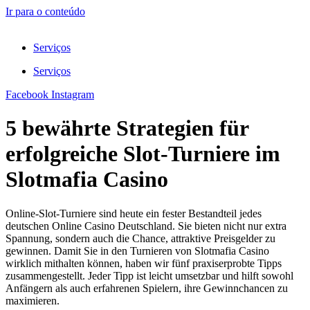
Ir para o conteúdo
Serviços
Serviços
Facebook
Instagram
5 bewährte Strategien für
erfolgreiche Slot‑Turniere im
Slotmafia Casino
Online‑Slot‑Turniere sind heute ein fester Bestandteil jedes
deutschen Online Casino Deutschland. Sie bieten nicht nur extra
Spannung, sondern auch die Chance, attraktive Preisgelder zu
gewinnen. Damit Sie in den Turnieren von Slotmafia Casino
wirklich mithalten können, haben wir fünf praxiserprobte Tipps
zusammengestellt. Jeder Tipp ist leicht umsetzbar und hilft sowohl
Anfängern als auch erfahrenen Spielern, ihre Gewinnchancen zu
maximieren.