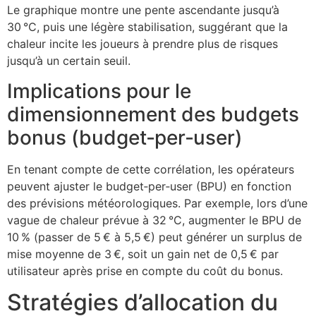
Le graphique montre une pente ascendante jusqu’à
30 °C, puis une légère stabilisation, suggérant que la
chaleur incite les joueurs à prendre plus de risques
jusqu’à un certain seuil.
Implications pour le
dimensionnement des budgets
bonus (budget‑per‑user)
En tenant compte de cette corrélation, les opérateurs
peuvent ajuster le budget‑per‑user (BPU) en fonction
des prévisions météorologiques. Par exemple, lors d’une
vague de chaleur prévue à 32 °C, augmenter le BPU de
10 % (passer de 5 € à 5,5 €) peut générer un surplus de
mise moyenne de 3 €, soit un gain net de 0,5 € par
utilisateur après prise en compte du coût du bonus.
Stratégies d’allocation du