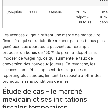
Complète
1 M €
Mensuel
200 %
Limit
dépôt +
10 %
100 tours
dépô
Les licences « light » offrent une marge de manœuvre
financière qui se traduit directement par des bonus plus
généreux. Les opérateurs peuvent, par exemple,
proposer un bonus de 150 % du premier dépôt sans
imposer de wagering, ce qui augmente le taux de
conversion des nouveaux joueurs. En revanche, les
licences complètes imposent des exigences de
reporting plus strictes, limitant la capacité à offrir des
promotions sans conditions de mise.
Étude de cas – le marché
mexicain et ses incitations
fiscales temporaires