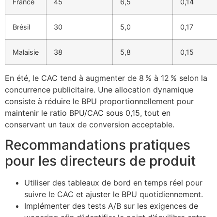
France
45
6,5
0,14
Brésil
30
5,0
0,17
Malaisie
38
5,8
0,15
En été, le CAC tend à augmenter de 8 % à 12 % selon la
concurrence publicitaire. Une allocation dynamique
consiste à réduire le BPU proportionnellement pour
maintenir le ratio BPU/CAC sous 0,15, tout en
conservant un taux de conversion acceptable.
Recommandations pratiques
pour les directeurs de produit
Utiliser des tableaux de bord en temps réel pour
suivre le CAC et ajuster le BPU quotidiennement.
Implémenter des tests A/B sur les exigences de