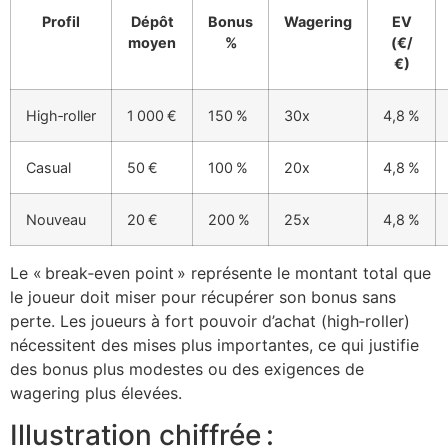
Profil
Dépôt
Bonus
Wagering
EV
moyen
%
(€/
€)
High‑roller
1 000 €
150 %
30x
4,8 %
Casual
50 €
100 %
20x
4,8 %
Nouveau
20 €
200 %
25x
4,8 %
Le « break‑even point » représente le montant total que
le joueur doit miser pour récupérer son bonus sans
perte. Les joueurs à fort pouvoir d’achat (high‑roller)
nécessitent des mises plus importantes, ce qui justifie
des bonus plus modestes ou des exigences de
wagering plus élevées.
Illustration chiffrée :