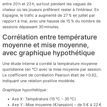
entre 20 h et 23 h, surtout pendant les vagues de
chaleur où les joueurs préfèrent rester à l’intérieur. En
Espagne, le trafic a augmenté de 27 % en juillet par
rapport à mai, avec une hausse de 15 % du nombre de
sessions dépassant 30 minutes.
Corrélation entre température
moyenne et mise moyenne,
avec graphique hypothétique
Une étude interne a corrélé la température moyenne
quotidienne (en °C) avec la mise moyenne par session.
Le coefficient de corrélation Pearson était de +0.62,
indiquant une relation positive modérée.
Graphique hypothétique
:
Axe X : Température (15 °C – 35 °C)
Axe Y : Mise moyenne (€/session) – de 5 € à 22 €