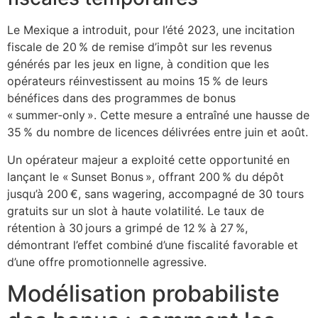
Le Mexique a introduit, pour l’été 2023, une incitation
fiscale de 20 % de remise d’impôt sur les revenus
générés par les jeux en ligne, à condition que les
opérateurs réinvestissent au moins 15 % de leurs
bénéfices dans des programmes de bonus
« summer‑only ». Cette mesure a entraîné une hausse de
35 % du nombre de licences délivrées entre juin et août.
Un opérateur majeur a exploité cette opportunité en
lançant le « Sunset Bonus », offrant 200 % du dépôt
jusqu’à 200 €, sans wagering, accompagné de 30 tours
gratuits sur un slot à haute volatilité. Le taux de
rétention à 30 jours a grimpé de 12 % à 27 %,
démontrant l’effet combiné d’une fiscalité favorable et
d’une offre promotionnelle agressive.
Modélisation probabiliste