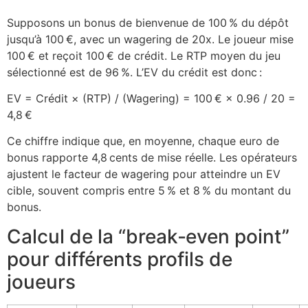
Supposons un bonus de bienvenue de 100 % du dépôt
jusqu’à 100 €, avec un wagering de 20x. Le joueur mise
100 € et reçoit 100 € de crédit. Le RTP moyen du jeu
sélectionné est de 96 %. L’EV du crédit est donc :
EV = Crédit × (RTP) / (Wagering) = 100 € × 0.96 / 20 =
4,8 €
Ce chiffre indique que, en moyenne, chaque euro de
bonus rapporte 4,8 cents de mise réelle. Les opérateurs
ajustent le facteur de wagering pour atteindre un EV
cible, souvent compris entre 5 % et 8 % du montant du
bonus.
Calcul de la “break‑even point”
pour différents profils de
joueurs