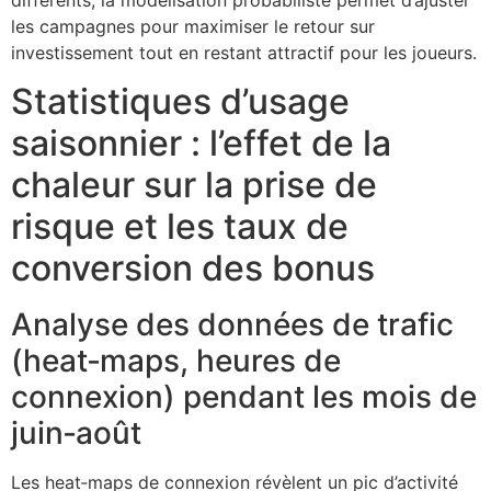
les campagnes pour maximiser le retour sur
investissement tout en restant attractif pour les joueurs.
Statistiques d’usage
saisonnier : l’effet de la
chaleur sur la prise de
risque et les taux de
conversion des bonus
Analyse des données de trafic
(heat‑maps, heures de
connexion) pendant les mois de
juin‑août
Les heat‑maps de connexion révèlent un pic d’activité