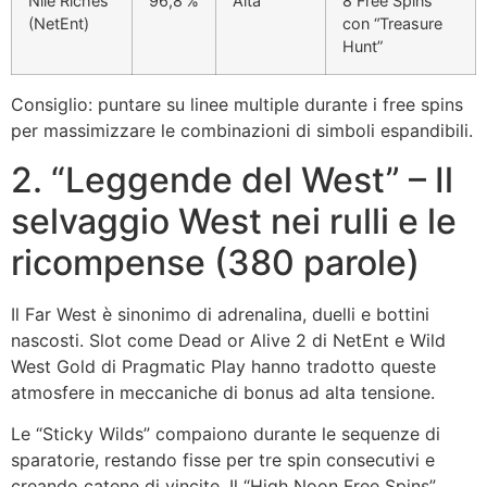
Nile Riches
96,8 %
Alta
8 Free Spins
(NetEnt)
con “Treasure
Hunt”
Consiglio: puntare su linee multiple durante i free spins
per massimizzare le combinazioni di simboli espandibili.
2. “Leggende del West” – Il
selvaggio West nei rulli e le
ricompense (380 parole)
Il Far West è sinonimo di adrenalina, duelli e bottini
nascosti. Slot come Dead or Alive 2 di NetEnt e Wild
West Gold di Pragmatic Play hanno tradotto queste
atmosfere in meccaniche di bonus ad alta tensione.
Le “Sticky Wilds” compaiono durante le sequenze di
sparatorie, restando fisse per tre spin consecutivi e
creando catene di vincite. Il “High Noon Free Spins”