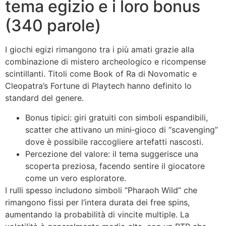
tema egizio e i loro bonus
(340 parole)
I giochi egizi rimangono tra i più amati grazie alla
combinazione di mistero archeologico e ricompense
scintillanti. Titoli come Book of Ra di Novomatic e
Cleopatra’s Fortune di Playtech hanno definito lo
standard del genere.
Bonus tipici: giri gratuiti con simboli espandibili,
scatter che attivano un mini‑gioco di “scavenging”
dove è possibile raccogliere artefatti nascosti.
Percezione del valore: il tema suggerisce una
scoperta preziosa, facendo sentire il giocatore
come un vero esploratore.
I rulli spesso includono simboli “Pharaoh Wild” che
rimangono fissi per l’intera durata dei free spins,
aumentando la probabilità di vincite multiple. La