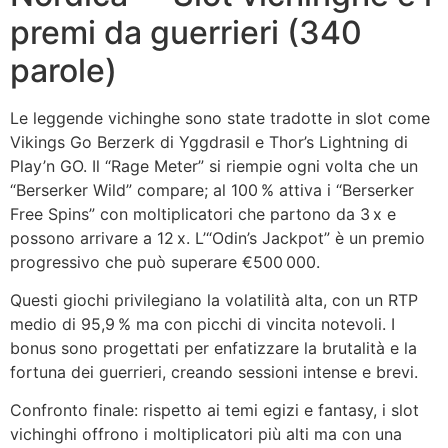
premi da guerrieri (340
parole)
Le leggende vichinghe sono state tradotte in slot come
Vikings Go Berzerk di Yggdrasil e Thor’s Lightning di
Play’n GO. Il “Rage Meter” si riempie ogni volta che un
“Berserker Wild” compare; al 100 % attiva i “Berserker
Free Spins” con moltiplicatori che partono da 3 x e
possono arrivare a 12 x. L’“Odin’s Jackpot” è un premio
progressivo che può superare €500 000.
Questi giochi privilegiano la volatilità alta, con un RTP
medio di 95,9 % ma con picchi di vincita notevoli. I
bonus sono progettati per enfatizzare la brutalità e la
fortuna dei guerrieri, creando sessioni intense e brevi.
Confronto finale: rispetto ai temi egizi e fantasy, i slot
vichinghi offrono i moltiplicatori più alti ma con una