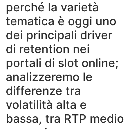
perché la varietà
tematica è oggi uno
dei principali driver
di retention nei
portali di slot online;
analizzeremo le
differenze tra
volatilità alta e
bassa, tra RTP medio