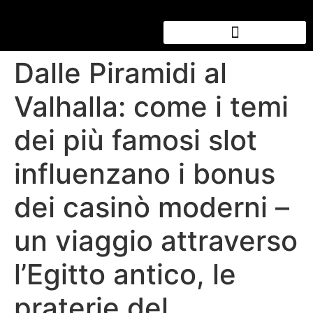
Dalle Piramidi al
Valhalla: come i temi
dei più famosi slot
influenzano i bonus
dei casinò moderni –
un viaggio attraverso
l’Egitto antico, le
praterie del