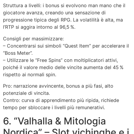
Struttura a livelli: i bonus si evolvono man mano che il
giocatore avanza, creando una sensazione di
progressione tipica degli RPG. La volatilità è alta, ma
l’RTP si aggira intorno al 96,5 %.
Consigli per massimizzare:
– Concentrarsi sui simboli “Quest Item” per accelerare il
“Boss Meter”.
– Utilizzare le “Free Spins” con moltiplicatori attivi,
poiché il valore medio delle vincite aumenta del 45 %
rispetto ai normali spin.
Pro: narrazione avvincente, bonus a più fasi, alto
potenziale di vincita.
Contro: curva di apprendimento più ripida, richiede
tempo per sbloccare i livelli più remunerativi.
6. “Valhalla & Mitologia
Nordica” – Slot vichinghe e i