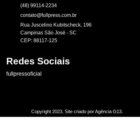
(48) 99114-2234
contato@fullpress.com.br
Rua Juscelino Kubitscheck, 196
Campinas São José - SC
CEP: 88117-125
Redes Sociais
fullpressoficial
Copyright 2023. Site criado por Agência G13.