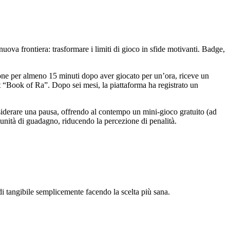
uova frontiera: trasformare i limiti di gioco in sfide motivanti. Badge,
ione per almeno 15 minuti dopo aver giocato per un’ora, riceve un
t “Book of Ra”. Dopo sei mesi, la piattaforma ha registrato un
nsiderare una pausa, offrendo al contempo un mini‑gioco gratuito (ad
unità di guadagno, riducendo la percezione di penalità.
 tangibile semplicemente facendo la scelta più sana.