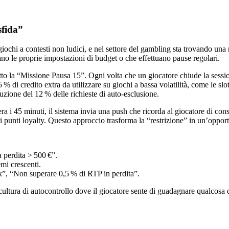
sfida”
ochi a contesti non ludici, e nel settore del gambling sta trovando una n
ttano le proprie impostazioni di budget o che effettuano pause regolari.
otto la “Missione Pausa 15”. Ogni volta che un giocatore chiude la sess
di credito extra da utilizzare su giochi a bassa volatilità, come le slo
zione del 12 % delle richieste di auto‑esclusione.
ra i 45 minuti, il sistema invia una push che ricorda al giocatore di co
punti loyalty. Questo approccio trasforma la “restrizione” in un’opport
 perdita > 500 €”.
mi crescenti.
”, “Non superare 0,5 % di RTP in perdita”.
ura di autocontrollo dove il giocatore sente di guadagnare qualcosa di