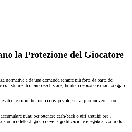
no la Protezione del Giocatore
zza normativa e da una domanda sempre più forte da parte dei
re con strumenti di auto‑esclusione, limiti di deposito e monitoraggio
 chi desidera giocare in modo consapevole, senza promuovere alcun
ccumulare punti per ottenere cash‑back o giri gratuiti; ora i
 a un modello di gioco dove la gratificazione è legata al controllo,