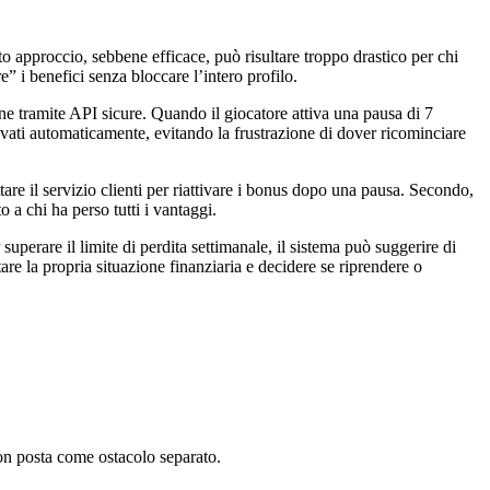
to approccio, sebbene efficace, può risultare troppo drastico per chi
” i benefici senza bloccare l’intero profilo.
ione tramite API sicure. Quando il giocatore attiva una pausa di 7
tivati automaticamente, evitando la frustrazione di dover ricominciare
are il servizio clienti per riattivare i bonus dopo una pausa. Secondo,
o a chi ha perso tutti i vantaggi.
uperare il limite di perdita settimanale, il sistema può suggerire di
are la propria situazione finanziaria e decidere se riprendere o
on posta come ostacolo separato.