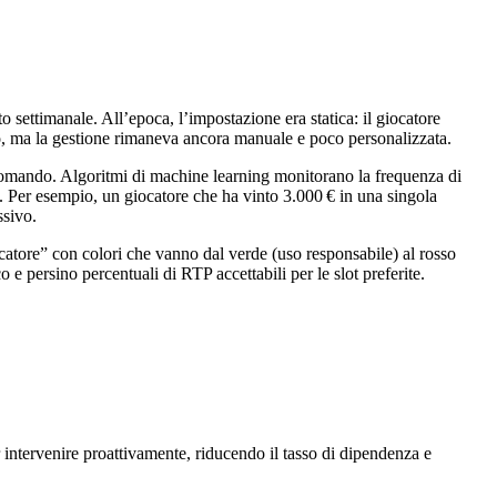
o settimanale. All’epoca, l’impostazione era statica: il giocatore
empo, ma la gestione rimaneva ancora manuale e poco personalizzata.
di comando. Algoritmi di machine learning monitorano la frequenza di
e. Per esempio, un giocatore che ha vinto 3.000 € in una singola
ssivo.
ocatore” con colori che vanno dal verde (uso responsabile) al rosso
e persino percentuali di RTP accettabili per le slot preferite.
r intervenire proattivamente, riducendo il tasso di dipendenza e