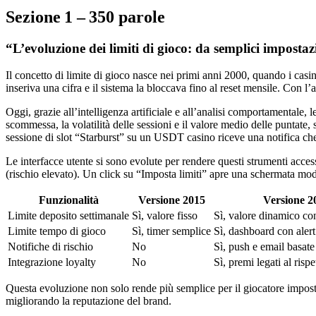
Sezione 1 – 350 parole
“L’evoluzione dei limiti di gioco: da semplici impostaz
Il concetto di limite di gioco nasce nei primi anni 2000, quando i casin
inseriva una cifra e il sistema la bloccava fino al reset mensile. Con 
Oggi, grazie all’intelligenza artificiale e all’analisi comportamentale
scommessa, la volatilità delle sessioni e il valore medio delle puntat
sessione di slot “Starburst” su un USDT casino riceve una notifica che 
Le interfacce utente si sono evolute per rendere questi strumenti acces
(rischio elevato). Un click su “Imposta limiti” apre una schermata modul
Funzionalità
Versione 2015
Versione 2
Limite deposito settimanale
Sì, valore fisso
Sì, valore dinamico co
Limite tempo di gioco
Sì, timer semplice
Sì, dashboard con alert
Notifiche di rischio
No
Sì, push e email basate
Integrazione loyalty
No
Sì, premi legati al rispe
Questa evoluzione non solo rende più semplice per il giocatore impostar
migliorando la reputazione del brand.