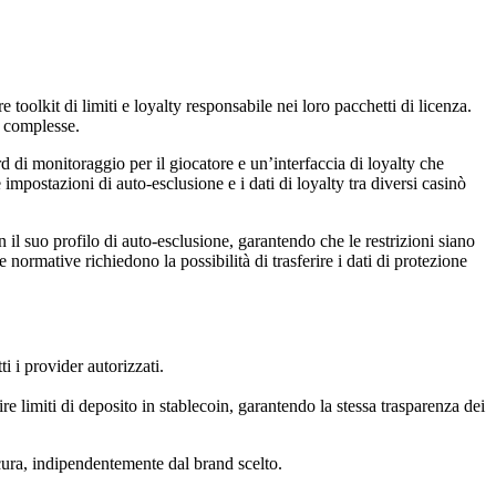
olkit di limiti e loyalty responsabile nei loro pacchetti di licenza.
à complesse.
i monitoraggio per il giocatore e un’interfaccia di loyalty che
impostazioni di auto‑esclusione e i dati di loyalty tra diversi casinò
il suo profilo di auto‑esclusione, garantendo che le restrizioni siano
normative richiedono la possibilità di trasferire i dati di protezione
ti i provider autorizzati.
re limiti di deposito in stablecoin, garantendo la stessa trasparenza dei
icura, indipendentemente dal brand scelto.