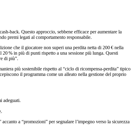
o cash‑back. Questo approccio, sebbene efficace per aumentare la
endo premi legati al comportamento responsabile.
zione che il giocatore non superi una perdita netta di 200 € nella
l 20 % in più di punti rispetto a una sessione più lunga. Questi
e di più”.
 maniera più sostenibile rispetto al “ciclo di ricompensa‑perdita” tipico
ercepiscono il programma come un alleato nella gestione del proprio
mi adeguati.
e.
e” accanto a “promozioni” per segnalare l’impegno verso la sicurezza