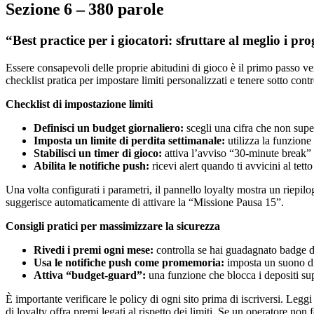
Sezione 6 – 380 parole
“Best practice per i giocatori: sfruttare al meglio i pr
Essere consapevoli delle proprie abitudini di gioco è il primo passo v
checklist pratica per impostare limiti personalizzati e tenere sotto contr
Checklist di impostazione limiti
Definisci un budget giornaliero:
scegli una cifra che non super
Imposta un limite di perdita settimanale:
utilizza la funzione
Stabilisci un timer di gioco:
attiva l’avviso “30‑minute break” 
Abilita le notifiche push:
ricevi alert quando ti avvicini al tet
Una volta configurati i parametri, il pannello loyalty mostra un riepilo
suggerisce automaticamente di attivare la “Missione Pausa 15”.
Consigli pratici per massimizzare la sicurezza
Rivedi i premi ogni mese:
controlla se hai guadagnato badge di
Usa le notifiche push come promemoria:
imposta un suono dist
Attiva “budget‑guard”:
una funzione che blocca i depositi su
È importante verificare le policy di ogni sito prima di iscriversi. Legg
di loyalty offra premi legati al rispetto dei limiti. Se un operatore non