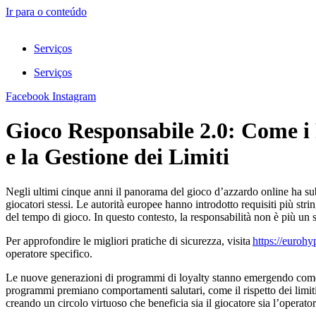
Ir para o conteúdo
Serviços
Serviços
Facebook
Instagram
Gioco Responsabile 2.0: Come i
e la Gestione dei Limiti
Negli ultimi cinque anni il panorama del gioco d’azzardo online ha s
giocatori stessi. Le autorità europee hanno introdotto requisiti più st
del tempo di gioco. In questo contesto, la responsabilità non è più un
Per approfondire le migliori pratiche di sicurezza, visita
https://eurohy
operatore specifico.
Le nuove generazioni di programmi di loyalty stanno emergendo come un 
programmi premiano comportamenti salutari, come il rispetto dei limiti 
creando un circolo virtuoso che beneficia sia il giocatore sia l’operator