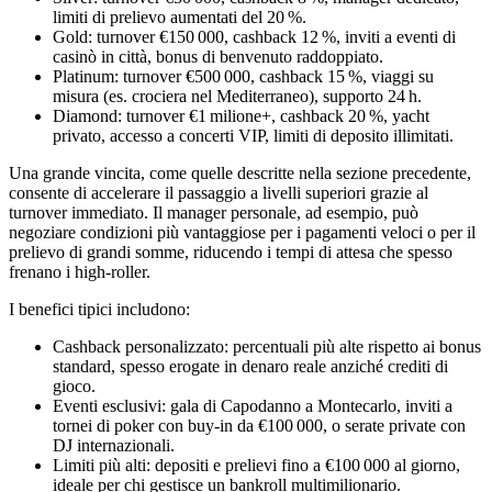
limiti di prelievo aumentati del 20 %.
Gold: turnover €150 000, cashback 12 %, inviti a eventi di
casinò in città, bonus di benvenuto raddoppiato.
Platinum: turnover €500 000, cashback 15 %, viaggi su
misura (es. crociera nel Mediterraneo), supporto 24 h.
Diamond: turnover €1 milione+, cashback 20 %, yacht
privato, accesso a concerti VIP, limiti di deposito illimitati.
Una grande vincita, come quelle descritte nella sezione precedente,
consente di accelerare il passaggio a livelli superiori grazie al
turnover immediato. Il manager personale, ad esempio, può
negoziare condizioni più vantaggiose per i pagamenti veloci o per il
prelievo di grandi somme, riducendo i tempi di attesa che spesso
frenano i high‑roller.
I benefici tipici includono:
Cashback personalizzato: percentuali più alte rispetto ai bonus
standard, spesso erogate in denaro reale anziché crediti di
gioco.
Eventi esclusivi: gala di Capodanno a Montecarlo, inviti a
tornei di poker con buy‑in da €100 000, o serate private con
DJ internazionali.
Limiti più alti: depositi e prelievi fino a €100 000 al giorno,
ideale per chi gestisce un bankroll multimilionario.