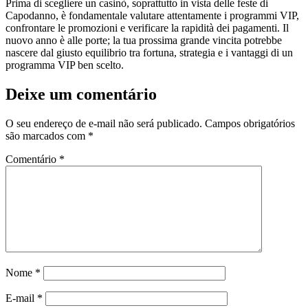
Prima di scegliere un casinò, soprattutto in vista delle feste di
Capodanno, è fondamentale valutare attentamente i programmi VIP,
confrontare le promozioni e verificare la rapidità dei pagamenti. Il
nuovo anno è alle porte; la tua prossima grande vincita potrebbe
nascere dal giusto equilibrio tra fortuna, strategia e i vantaggi di un
programma VIP ben scelto.
Deixe um comentário
O seu endereço de e-mail não será publicado.
Campos obrigatórios
são marcados com
*
Comentário
*
Nome
*
E-mail
*