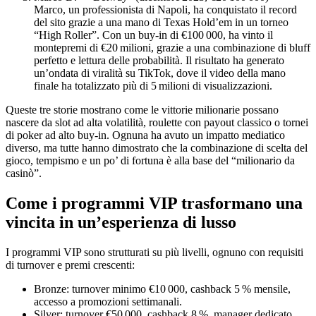
Marco, un professionista di Napoli, ha conquistato il record
del sito grazie a una mano di Texas Hold’em in un torneo
“High Roller”. Con un buy‑in di €100 000, ha vinto il
montepremi di €20 milioni, grazie a una combinazione di bluff
perfetto e lettura delle probabilità. Il risultato ha generato
un’ondata di viralità su TikTok, dove il video della mano
finale ha totalizzato più di 5 milioni di visualizzazioni.
Queste tre storie mostrano come le vittorie milionarie possano
nascere da slot ad alta volatilità, roulette con payout classico o tornei
di poker ad alto buy‑in. Ognuna ha avuto un impatto mediatico
diverso, ma tutte hanno dimostrato che la combinazione di scelta del
gioco, tempismo e un po’ di fortuna è alla base del “milionario da
casinò”.
Come i programmi VIP trasformano una
vincita in un’esperienza di lusso
I programmi VIP sono strutturati su più livelli, ognuno con requisiti
di turnover e premi crescenti:
Bronze: turnover minimo €10 000, cashback 5 % mensile,
accesso a promozioni settimanali.
Silver: turnover €50 000, cashback 8 %, manager dedicato,