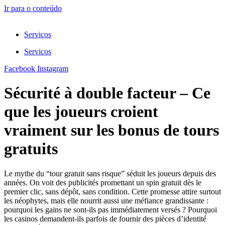
Ir para o conteúdo
Serviços
Serviços
Facebook
Instagram
Sécurité à double facteur – Ce
que les joueurs croient
vraiment sur les bonus de tours
gratuits
Le mythe du “tour gratuit sans risque” séduit les joueurs depuis des
années. On voit des publicités promettant un spin gratuit dès le
premier clic, sans dépôt, sans condition. Cette promesse attire surtout
les néophytes, mais elle nourrit aussi une méfiance grandissante :
pourquoi les gains ne sont‑ils pas immédiatement versés ? Pourquoi
les casinos demandent‑ils parfois de fournir des pièces d’identité