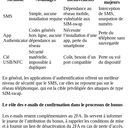
majeurs
Dépendance au
Interception
Simple, aucune
réseau mobile,
de SMS,
SMS
installation requise
vulnérable aux
usurpation de
SIM‑swap
numéro
Codes générés
Nécessite
Perte du
App
hors ligne, aucune
l’installation d’une
téléphone sans
Authenticator
dépendance au
app, perte du
sauvegarde
réseau
smartphone
Sécurité
Clé
matérielle,
Coût, besoin d’un
Perte ou vol
USB/NFC
impossible à
port compatible
du dispositif
dupliquer
En général, les applications d’authentification offrent un meilleur
niveau de sécurité que le SMS, car elles ne reposent pas sur le
réseau téléphonique, qui est la cible privilégiée des attaques de type
SIM‑swap.
Le rôle des e‑mails de confirmation dans le processus de bonus
Les e‑mails restent complémentaires au 2FA. Ils servent à informer
le joueur de l’attribution du bonus, à rappeler les conditions de mise
et à fournir un lien de désactivation du 2FA en cas de perte d’accès.