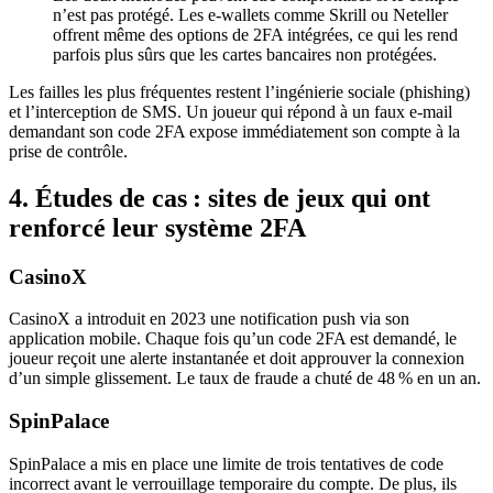
n’est pas protégé. Les e‑wallets comme Skrill ou Neteller
offrent même des options de 2FA intégrées, ce qui les rend
parfois plus sûrs que les cartes bancaires non protégées.
Les failles les plus fréquentes restent l’ingénierie sociale (phishing)
et l’interception de SMS. Un joueur qui répond à un faux e‑mail
demandant son code 2FA expose immédiatement son compte à la
prise de contrôle.
4. Études de cas : sites de jeux qui ont
renforcé leur système 2FA
CasinoX
CasinoX a introduit en 2023 une notification push via son
application mobile. Chaque fois qu’un code 2FA est demandé, le
joueur reçoit une alerte instantanée et doit approuver la connexion
d’un simple glissement. Le taux de fraude a chuté de 48 % en un an.
SpinPalace
SpinPalace a mis en place une limite de trois tentatives de code
incorrect avant le verrouillage temporaire du compte. De plus, ils