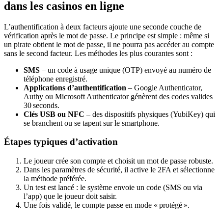
dans les casinos en ligne
L’authentification à deux facteurs ajoute une seconde couche de
vérification après le mot de passe. Le principe est simple : même si
un pirate obtient le mot de passe, il ne pourra pas accéder au compte
sans le second facteur. Les méthodes les plus courantes sont :
SMS
– un code à usage unique (OTP) envoyé au numéro de
téléphone enregistré.
Applications d’authentification
– Google Authenticator,
Authy ou Microsoft Authenticator génèrent des codes valides
30 seconds.
Clés USB ou NFC
– des dispositifs physiques (YubiKey) qui
se branchent ou se tapent sur le smartphone.
Étapes typiques d’activation
Le joueur crée son compte et choisit un mot de passe robuste.
Dans les paramètres de sécurité, il active le 2FA et sélectionne
la méthode préférée.
Un test est lancé : le système envoie un code (SMS ou via
l’app) que le joueur doit saisir.
Une fois validé, le compte passe en mode « protégé ».