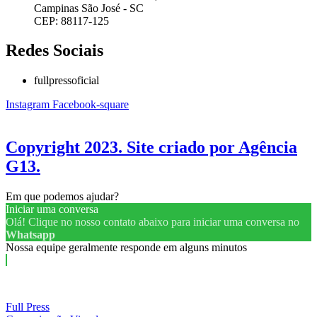
Campinas São José - SC
CEP: 88117-125
Redes Sociais
fullpressoficial
Instagram
Facebook-square
Copyright 2023. Site criado por Agência
G13.
Em que podemos ajudar?
Iniciar uma conversa
Olá! Clique no nosso contato abaixo para iniciar uma conversa no
Whatsapp
Nossa equipe geralmente responde em alguns minutos
Full Press