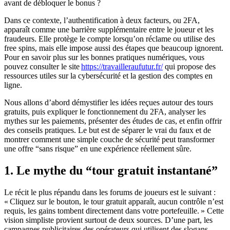
avant de débloquer le bonus ?
Dans ce contexte, l’authentification à deux facteurs, ou 2FA,
apparaît comme une barrière supplémentaire entre le joueur et les
fraudeurs. Elle protège le compte lorsqu’on réclame ou utilise des
free spins, mais elle impose aussi des étapes que beaucoup ignorent.
Pour en savoir plus sur les bonnes pratiques numériques, vous
pouvez consulter le site
https://travailleraufutur.fr/
qui propose des
ressources utiles sur la cybersécurité et la gestion des comptes en
ligne.
Nous allons d’abord démystifier les idées reçues autour des tours
gratuits, puis expliquer le fonctionnement du 2FA, analyser les
mythes sur les paiements, présenter des études de cas, et enfin offrir
des conseils pratiques. Le but est de séparer le vrai du faux et de
montrer comment une simple couche de sécurité peut transformer
une offre “sans risque” en une expérience réellement sûre.
1. Le mythe du “tour gratuit instantané”
Le récit le plus répandu dans les forums de joueurs est le suivant :
« Cliquez sur le bouton, le tour gratuit apparaît, aucun contrôle n’est
requis, les gains tombent directement dans votre portefeuille. » Cette
vision simpliste provient surtout de deux sources. D’une part, les
campagnes publicitaires des opérateurs qui utilisent des slogans