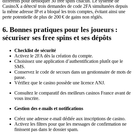
différents pour débloquer 30 free spins chacun. Le système de
CasinoX a détecté trois demandes de code 2FA simultanées depuis
la même adresse IP et a bloqué les trois comptes, évitant ainsi une
perte potentielle de plus de 200 € de gains non réglés.
6. Bonnes pratiques pour les joueurs :
sécuriser ses free spins et ses dépôts
Checklist de sécurité
Activez le 2FA dès la création du compte.
Choisissez une application d’authentification plutôt que le
SMS.
Conservez le code de secours dans un gestionnaire de mots de
passe.
Vérifiez que le casino possède une licence ANJ.
Consultez le comparatif des meilleurs casinos France avant de
vous inscrire.
Gestion des e‑mails et notifications
Créez une adresse e‑mail dédiée aux inscriptions de casino.
Activez les filtres pour que les messages de confirmation ne
finissent pas dans le dossier spam.