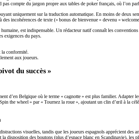
nd pas compte du jargon propre aux tables de poker français, où l’on parl
uyant uniquement sur la traduction automatique. En moins de deux sema
liés à des incohérences de texte (« bonus de bienvenue » devenu « welco
 humaine, est indispensable. Un rédacteur natif connaît les conventions 
les exigences du pays.
 la conformité.
llement aux joueurs.
 pivot du succès »
 d’en Belgique où le terme « cagnotte » est plus familier. Adapter les
pin the wheel » par « Tournez la roue », ajoutant un clin d’œil à la cél
n
distractions visuelles, tandis que les joueurs espagnols apprécient des 
t la disposition des boutons (plus d’espace blanc en Scandinavie), les 