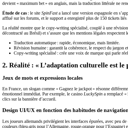
devient « maximum bet » en anglais, mais la traduction littérale ne re
Étude de cas
: le site
SpinFast
a lancé une version espagnole en s’app
afflué sur les forums, et le support a enregistré plus de 150 tickets 
La réalité montre que le copy‑writing spécialisé, couplé à une révision
décontracté au Brésil) et s’assure que les mentions légales respectent 
Traduction automatique : rapide, économique, mais limitée.
Révision humaine : garantit la cohérence, le respect du jargon et
Copy‑writing spécialisé : crée une voix de marque qui parle rée
2. Réalité : « L’adaptation culturelle est le
Jeux de mots et expressions locales
En France, un slogan comme « Gagnez le jackpot » résonne différemment
émotionnel immédiat. Par exemple, le casino
LuckySpin
a remplacé « S
clics sur la bannière d’accueil.
Design UI/UX en fonction des habitudes de navigatio
Les joueurs allemands privilégient les interfaces épurées, avec peu de 
couleurs (bleu‑gris pour l’Allemagne, rouge‑orange pour l’Espagne) e