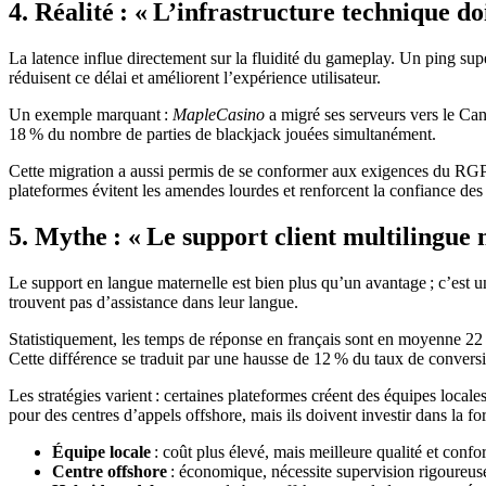
4. Réalité : « L’infrastructure technique doi
La latence influe directement sur la fluidité du gameplay. Un ping supé
réduisent ce délai et améliorent l’expérience utilisateur.
Un exemple marquant :
MapleCasino
a migré ses serveurs vers le Ca
18 % du nombre de parties de blackjack jouées simultanément.
Cette migration a aussi permis de se conformer aux exigences du RGPD et
plateformes évitent les amendes lourdes et renforcent la confiance des
5. Mythe : « Le support client multilingue n
Le support en langue maternelle est bien plus qu’un avantage ; c’est 
trouvent pas d’assistance dans leur langue.
Statistiquement, les temps de réponse en français sont en moyenne 22 %
Cette différence se traduit par une hausse de 12 % du taux de conversi
Les stratégies varient : certaines plateformes créent des équipes locales
pour des centres d’appels offshore, mais ils doivent investir dans la f
Équipe locale
: coût plus élevé, mais meilleure qualité et confo
Centre offshore
: économique, nécessite supervision rigoureus