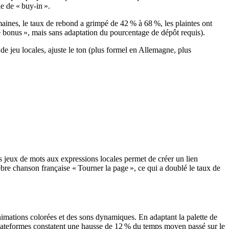
e de « buy‑in ».
ines, le taux de rebond a grimpé de 42 % à 68 %, les plaintes ont
me bonus », mais sans adaptation du pourcentage de dépôt requis).
de jeu locales, ajuste le ton (plus formel en Allemagne, plus
 jeux de mots aux expressions locales permet de créer un lien
èbre chanson française « Tourner la page », ce qui a doublé le taux de
animations colorées et des sons dynamiques. En adaptant la palette de
plateformes constatent une hausse de 12 % du temps moyen passé sur le