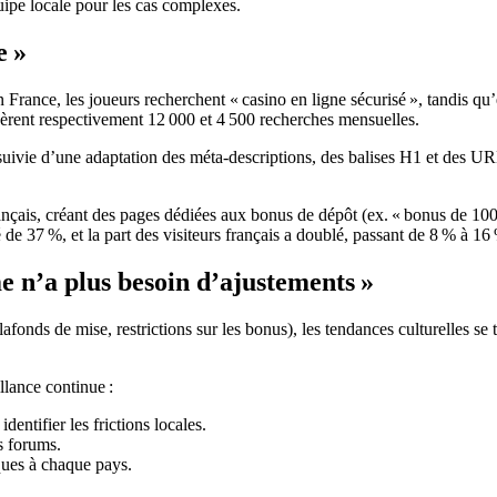
uipe locale pour les cas complexes.
e »
France, les joueurs recherchent « casino en ligne sécurisé », tandis qu’
èrent respectivement 12 000 et 4 500 recherches mensuelles.
ivie d’une adaptation des méta‑descriptions, des balises H1 et des URL
çais, créant des pages dédiées aux bonus de dépôt (ex. « bonus de 100 
é de 37 %, et la part des visiteurs français a doublé, passant de 8 % à 16 
me n’a plus besoin d’ajustements »
fonds de mise, restrictions sur les bonus), les tendances culturelles se t
llance continue :
identifier les frictions locales.
es forums.
ques à chaque pays.