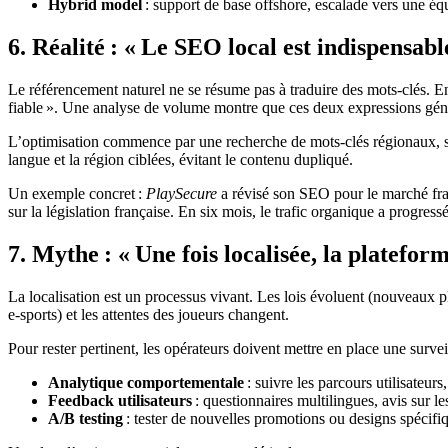
Hybrid model
: support de base offshore, escalade vers une éq
6. Réalité : « Le SEO local est indispensabl
Le référencement naturel ne se résume pas à traduire des mots‑clés. En 
fiable ». Une analyse de volume montre que ces deux expressions gén
L’optimisation commence par une recherche de mots‑clés régionaux, su
langue et la région ciblées, évitant le contenu dupliqué.
Un exemple concret :
PlaySecure
a révisé son SEO pour le marché fran
sur la législation française. En six mois, le trafic organique a progress
7. Mythe : « Une fois localisée, la platefor
La localisation est un processus vivant. Les lois évoluent (nouveaux pla
e‑sports) et les attentes des joueurs changent.
Pour rester pertinent, les opérateurs doivent mettre en place une survei
Analytique comportementale
: suivre les parcours utilisateurs, 
Feedback utilisateurs
: questionnaires multilingues, avis sur l
A/B testing
: tester de nouvelles promotions ou designs spécifi