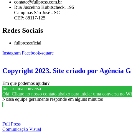
contato@fullpress.com.br
Rua Juscelino Kubitscheck, 196
Campinas São José - SC
CEP: 88117-125
Redes Sociais
fullpressoficial
Instagram
Facebook-square
Copyright 2023. Site criado por Agência G
Em que podemos ajudar?
Iniciar uma conversa
Olá! Clique no nosso contato abaixo para iniciar uma conversa no
Wh
Nossa equipe geralmente responde em alguns minutos
Full Press
Comunicação Visual