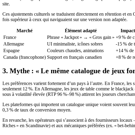
site.
Ces ajustements culturels se traduisent directement en rétention et 
fois supérieur à ceux qui naviguaient sur une version non adaptée.
Marché
Élément adapté
Impact
France
Phrase « Jackpot » → « Gros gain »
+9 % de c
Allemagne
UI minimaliste, icônes sobres
-15 % de 
Espagne
Couleurs chaudes, animations
+14 % de
Canada (francophone)
Support en français canadien
+8 % de r
3. Mythe : « Le même catalogue de jeux fo
Les préférences varient fortement d’un pays à l’autre. En France, les 
seulement 12 %. En Allemagne, les jeux de table comme le blackjack et
sous à volatilité élevée (RTP 96 %–98 %) attirent les joueurs cherchant
Les plateformes qui importent un catalogue unique voient souvent le
0,3 % de taux de conversion moyen.
En revanche, les opérateurs qui s’associent à des fournisseurs locau
Riches » en Scandinavie) et aux mécaniques préférées (ex. « bet‑behin