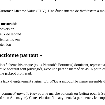
en Customer Lifetime Value (CLV). Une étude interne de
BetMasters
a mon
 mesurable
onversion
taux de rebond
 temps moyen
étention
nctionne partout »
slots à thème historique (ex. « Pharaoh’s Fortune ») dominent, représenta
 le baccarat sont privilégiés, avec une part de marché de 45 % pour les
 le jackpot progressif.
urs taux d’engagement stagner.
EuroPlay
a introduit le même ensemble de
x – comme
Pragmatic Play
pour le marché polonais ou
NetEnt
pour la Su
d » en Allemagne). Cette sélection fine augmente la pertinence, le temp