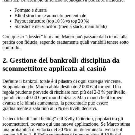
Formato e durata
Blind structure e aumento percentuale
Payout structure (top 10 % vs top 20 %)
Statistiche dei vincitori (media stack, mani finali)
Con questo “dossier” in mano, Marco può passare dalla teoria alla
pratica con fiducia, sapendo esattamente quali variabili tenere sotto
controllo.
2. Gestione del bankroll: disciplina da
scommettitore applicata al casinò
Definire il bankroll totale è il pilastro di ogni strategia vincente.
Supponiamo che Marco abbia destinato 2 000 € al torneo. Una
regola prudente prevede di rischiare non più del 2‑3 % per livello,
quindi circa 40‑60 € per round iniziale. Man mano che il torneo
avanza e le blinds aumentano, la percentuale può essere
gradualmente alzata fino al 5 % nei livelli decisivi.
Le tecniche di “unit betting” e il Kelly Criterion, popolari tra gli
scommettitori, trovano qui una nuova applicazione. Se Marco stima
una probabilità di vittoria del 20 % in un determinato livello e il
payout è 5‑to‑1, il Kelly suggerisce di puntare circa il 10 % del