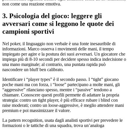
non come una reazione emotiva.
3. Psicologia del gioco: leggere gli
avversari come si leggono le quote dei
campioni sportivi
Nel poker, il linguaggio non verbale è una fonte inesauribile di
informazioni. Marco osserva i movimenti delle mani, il tempo
impiegato per agire e la postura dei suoi avversari. Un giocatore che
impiega più di 8‑10 secondi per decidere spesso indica indecisione o
una mano marginale; al contrario, una puntata rapida può
nascondere un bluff ben calibrato.
Identificare i “player types” è il secondo passo. I “tight” giocano
poche mani ma con forza, i “loose” partecipano a molte mani, gli
“aggressive” rilanciano spesso, mentre i “passive” tendono a
chiamare. Conoscere questi profili permette di adattare la propria
strategia: contro un tight player, è più efficace rubare i blind con
raise moderati; contro un loose‑aggressive, è meglio attendere mani
premium e poi massimizzare il valore.
La pattern recognition, usata dagli analisti sportivi per prevedere le
formazioni o le tattiche di una squadra, trova un’analoga