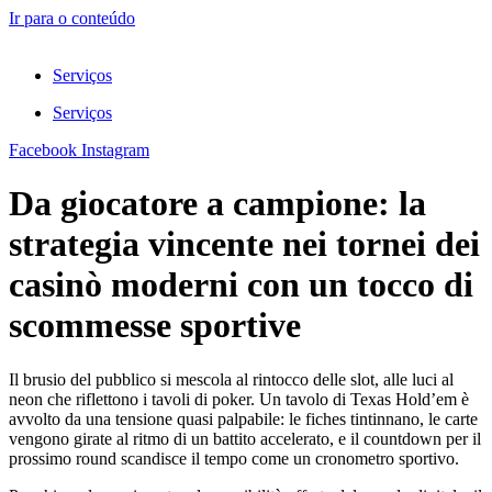
Ir para o conteúdo
Serviços
Serviços
Facebook
Instagram
Da giocatore a campione: la
strategia vincente nei tornei dei
casinò moderni con un tocco di
scommesse sportive
Il brusio del pubblico si mescola al rintocco delle slot, alle luci al
neon che riflettono i tavoli di poker. Un tavolo di Texas Hold’em è
avvolto da una tensione quasi palpabile: le fiches tintinnano, le carte
vengono girate al ritmo di un battito accelerato, e il countdown per il
prossimo round scandisce il tempo come un cronometro sportivo.