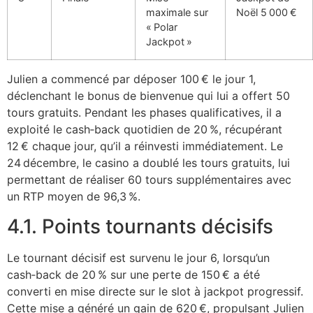
maximale sur
Noël 5 000 €
« Polar
Jackpot »
Julien a commencé par déposer 100 € le jour 1,
déclenchant le bonus de bienvenue qui lui a offert 50
tours gratuits. Pendant les phases qualificatives, il a
exploité le cash‑back quotidien de 20 %, récupérant
12 € chaque jour, qu’il a réinvesti immédiatement. Le
24 décembre, le casino a doublé les tours gratuits, lui
permettant de réaliser 60 tours supplémentaires avec
un RTP moyen de 96,3 %.
4.1. Points tournants décisifs
Le tournant décisif est survenu le jour 6, lorsqu’un
cash‑back de 20 % sur une perte de 150 € a été
converti en mise directe sur le slot à jackpot progressif.
Cette mise a généré un gain de 620 €, propulsant Julien