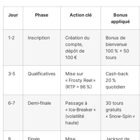
Jour
Phase
Action clé
Bonus
appliqué
1‑2
Inscription
Création du
Bonus de
compte,
bienvenue
dépôt de
100 % + 50
100 €
tours
3‑5
Qualificatives
Mise sur
Cash‑back
« Frosty Reel »
20 %
(RTP = 96 %)
quotidien
6‑7
Demi‑finale
Passage à
30 tours
« Ice‑Breaker »
gratuits
(volatilité
« Snow‑Spin »
haute)
8
Finale
Mise
Jackpot de