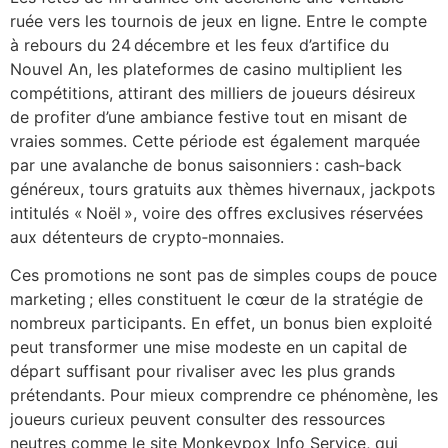
ruée vers les tournois de jeux en ligne. Entre le compte
à rebours du 24 décembre et les feux d’artifice du
Nouvel An, les plateformes de casino multiplient les
compétitions, attirant des milliers de joueurs désireux
de profiter d’une ambiance festive tout en misant de
vraies sommes. Cette période est également marquée
par une avalanche de bonus saisonniers : cash‑back
généreux, tours gratuits aux thèmes hivernaux, jackpots
intitulés « Noël », voire des offres exclusives réservées
aux détenteurs de crypto‑monnaies.
Ces promotions ne sont pas de simples coups de pouce
marketing ; elles constituent le cœur de la stratégie de
nombreux participants. En effet, un bonus bien exploité
peut transformer une mise modeste en un capital de
départ suffisant pour rivaliser avec les plus grands
prétendants. Pour mieux comprendre ce phénomène, les
joueurs curieux peuvent consulter des ressources
neutres comme le site Monkeypox Info Service, qui