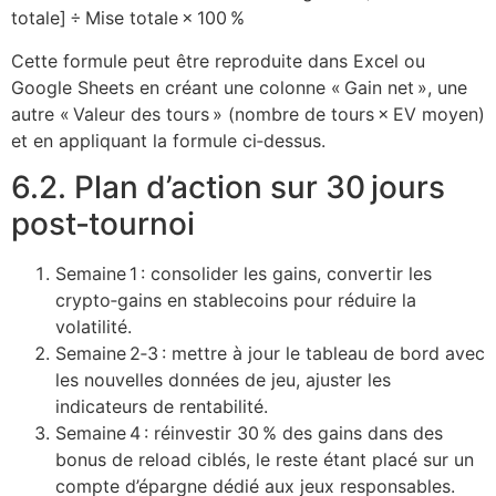
totale] ÷ Mise totale × 100 %
Cette formule peut être reproduite dans Excel ou
Google Sheets en créant une colonne « Gain net », une
autre « Valeur des tours » (nombre de tours × EV moyen)
et en appliquant la formule ci‑dessus.
6.2. Plan d’action sur 30 jours
post‑tournoi
Semaine 1 : consolider les gains, convertir les
crypto‑gains en stablecoins pour réduire la
volatilité.
Semaine 2‑3 : mettre à jour le tableau de bord avec
les nouvelles données de jeu, ajuster les
indicateurs de rentabilité.
Semaine 4 : réinvestir 30 % des gains dans des
bonus de reload ciblés, le reste étant placé sur un
compte d’épargne dédié aux jeux responsables.