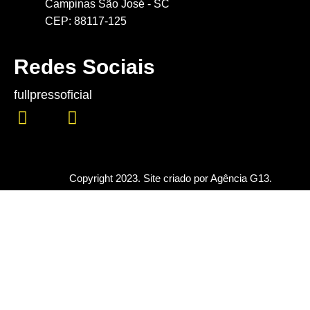
Campinas São José - SC
CEP: 88117-125
Redes Sociais
fullpressoficial
Copyright 2023. Site criado por Agência G13.