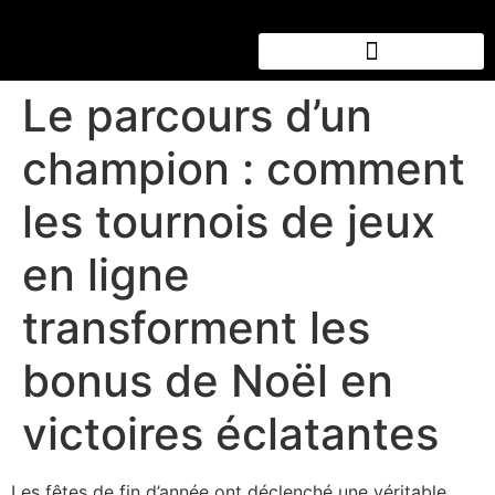
Le parcours d’un
champion : comment
les tournois de jeux
en ligne
transforment les
bonus de Noël en
victoires éclatantes
Les fêtes de fin d’année ont déclenché une véritable