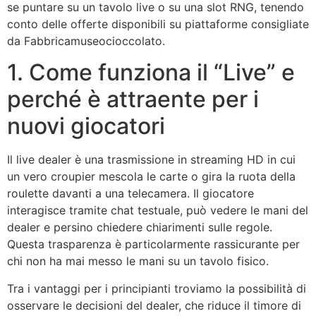
se puntare su un tavolo live o su una slot RNG, tenendo
conto delle offerte disponibili su piattaforme consigliate
da Fabbricamuseocioccolato.
1. Come funziona il “Live” e
perché è attraente per i
nuovi giocatori
Il live dealer è una trasmissione in streaming HD in cui
un vero croupier mescola le carte o gira la ruota della
roulette davanti a una telecamera. Il giocatore
interagisce tramite chat testuale, può vedere le mani del
dealer e persino chiedere chiarimenti sulle regole.
Questa trasparenza è particolarmente rassicurante per
chi non ha mai messo le mani su un tavolo fisico.
Tra i vantaggi per i principianti troviamo la possibilità di
osservare le decisioni del dealer, che riduce il timore di