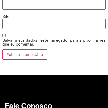
Site
Salvar meus dados neste navegador para a próxima vez
que eu comentar.
Fale Conosco