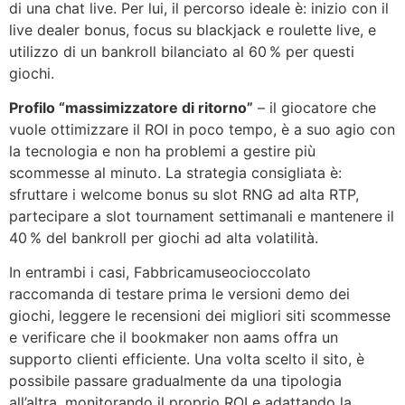
di una chat live. Per lui, il percorso ideale è: inizio con il
live dealer bonus, focus su blackjack e roulette live, e
utilizzo di un bankroll bilanciato al 60 % per questi
giochi.
Profilo “massimizzatore di ritorno”
– il giocatore che
vuole ottimizzare il ROI in poco tempo, è a suo agio con
la tecnologia e non ha problemi a gestire più
scommesse al minuto. La strategia consigliata è:
sfruttare i welcome bonus su slot RNG ad alta RTP,
partecipare a slot tournament settimanali e mantenere il
40 % del bankroll per giochi ad alta volatilità.
In entrambi i casi, Fabbricamuseocioccolato
raccomanda di testare prima le versioni demo dei
giochi, leggere le recensioni dei migliori siti scommesse
e verificare che il bookmaker non aams offra un
supporto clienti efficiente. Una volta scelto il sito, è
possibile passare gradualmente da una tipologia
all’altra, monitorando il proprio ROI e adattando la