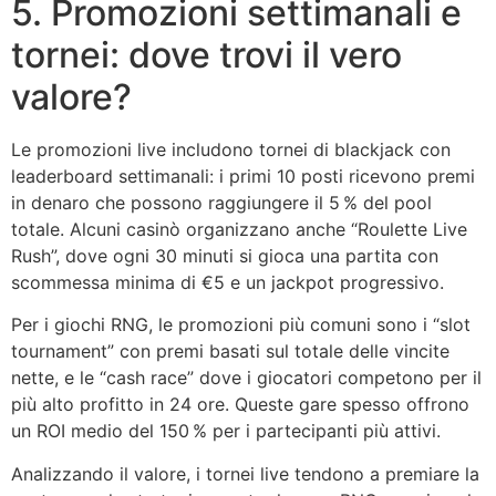
5. Promozioni settimanali e
tornei: dove trovi il vero
valore?
Le promozioni live includono tornei di blackjack con
leaderboard settimanali: i primi 10 posti ricevono premi
in denaro che possono raggiungere il 5 % del pool
totale. Alcuni casinò organizzano anche “Roulette Live
Rush”, dove ogni 30 minuti si gioca una partita con
scommessa minima di €5 e un jackpot progressivo.
Per i giochi RNG, le promozioni più comuni sono i “slot
tournament” con premi basati sul totale delle vincite
nette, e le “cash race” dove i giocatori competono per il
più alto profitto in 24 ore. Queste gare spesso offrono
un ROI medio del 150 % per i partecipanti più attivi.
Analizzando il valore, i tornei live tendono a premiare la