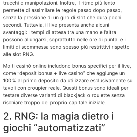
trucchi o manipolazioni. Inoltre, il ritmo più lento
permette di assimilare le regole passo dopo passo,
senza la pressione di un giro di slot che dura pochi
secondi. Tuttavia, il live presenta anche alcuni
svantaggi: i tempi di attesa tra una mano e l’altra
possono allungarsi, soprattutto nelle ore di punta, e i
limiti di scommessa sono spesso più restrittivi rispetto
alle slot RNG.
Molti casinò online includono bonus specifici per il live,
come “deposit bonus + live casino” che aggiunge un
100 % al primo deposito da utilizzare esclusivamente sui
tavoli con croupier reale. Questi bonus sono ideali per
testare diverse varianti di blackjack o roulette senza
rischiare troppo del proprio capitale iniziale.
2. RNG: la magia dietro i
giochi “automatizzati”