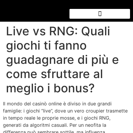
Live vs RNG: Quali
giochi ti fanno
guadagnare di più e
come sfruttare al
meglio i bonus?
Il mondo del casinò online è diviso in due grandi
famiglie: i giochi “live”, dove un vero croupier trasmette
in tempo reale le proprie mosse, e i giochi RNG,
generati da algoritmi casuali. Per un neofita la
differenza può sembrare sottile, ma influenza