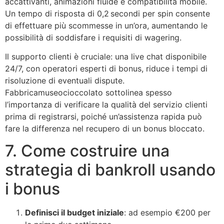
accattivanti, animazioni fluide e compatibilità mobile.
Un tempo di risposta di 0,2 secondi per spin consente
di effettuare più scommesse in un’ora, aumentando le
possibilità di soddisfare i requisiti di wagering.
Il supporto clienti è cruciale: una live chat disponibile
24/7, con operatori esperti di bonus, riduce i tempi di
risoluzione di eventuali dispute.
Fabbricamuseocioccolato sottolinea spesso
l’importanza di verificare la qualità del servizio clienti
prima di registrarsi, poiché un’assistenza rapida può
fare la differenza nel recupero di un bonus bloccato.
7. Come costruire una
strategia di bankroll usando
i bonus
Definisci il budget iniziale
: ad esempio €200 per