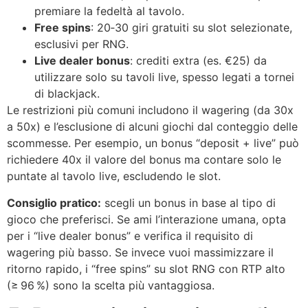
premiare la fedeltà al tavolo.
Free spins
: 20‑30 giri gratuiti su slot selezionate,
esclusivi per RNG.
Live dealer bonus
: crediti extra (es. €25) da
utilizzare solo su tavoli live, spesso legati a tornei
di blackjack.
Le restrizioni più comuni includono il wagering (da 30x
a 50x) e l’esclusione di alcuni giochi dal conteggio delle
scommesse. Per esempio, un bonus “deposit + live” può
richiedere 40x il valore del bonus ma contare solo le
puntate al tavolo live, escludendo le slot.
Consiglio pratico:
scegli un bonus in base al tipo di
gioco che preferisci. Se ami l’interazione umana, opta
per i “live dealer bonus” e verifica il requisito di
wagering più basso. Se invece vuoi massimizzare il
ritorno rapido, i “free spins” su slot RNG con RTP alto
(≥ 96 %) sono la scelta più vantaggiosa.