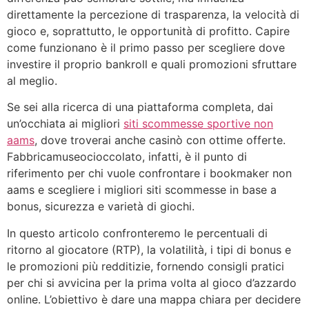
direttamente la percezione di trasparenza, la velocità di
gioco e, soprattutto, le opportunità di profitto. Capire
come funzionano è il primo passo per scegliere dove
investire il proprio bankroll e quali promozioni sfruttare
al meglio.
Se sei alla ricerca di una piattaforma completa, dai
un’occhiata ai migliori
siti scommesse sportive non
aams
, dove troverai anche casinò con ottime offerte.
Fabbricamuseocioccolato, infatti, è il punto di
riferimento per chi vuole confrontare i bookmaker non
aams e scegliere i migliori siti scommesse in base a
bonus, sicurezza e varietà di giochi.
In questo articolo confronteremo le percentuali di
ritorno al giocatore (RTP), la volatilità, i tipi di bonus e
le promozioni più redditizie, fornendo consigli pratici
per chi si avvicina per la prima volta al gioco d’azzardo
online. L’obiettivo è dare una mappa chiara per decidere