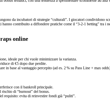
bonus tematici, con una tendenza a sperimentare scommesse ad alta volat
gono da incubatori di strategie “culturali”. I giocatori condividono scr
i hanno contribuito a diffondere pratiche come il “3‑2‑1 betting” tra i ne
craps online
ssione, ideale per chi vuole minimizzare la varianza.
 riduce di €5 dopo due perdite.
ntare in base al vantaggio percepito (ad es. 2 % su Pass Line + max odds)
rferisce con il bankroll principale.
l rischio di “burnout” del bonus.
l requisito: evita di reinvestire fondi già “puliti”.