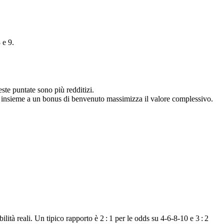
 e 9.
ste puntate sono più redditizi.
lo insieme a un bonus di benvenuto massimizza il valore complessivo.
à reali. Un tipico rapporto è 2 : 1 per le odds su 4‑6‑8‑10 e 3 : 2