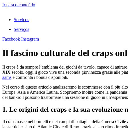
Ir para o conteúdo
Serviços
Serviços
Facebook
Instagram
Il fascino culturale del craps on
Il craps è da sempre l’emblema dei giochi da tavolo, capace di attirare
XIX secolo, oggi il gioco vive una seconda giovinezza grazie alle piatta
aams
e confronta i bonus disponibili.
Nel corso di questo articolo analizzeremo le scommesse con il più alto r
Europa, Asia e America Latina. Scopriremo inoltre come la pandemia abb
del bankroll possono trasformare una sessione di gioco in un’esperienz
1. Le origini del craps e la sua evoluzione n
Il craps nasce nei bordelli e nei campi di battaglia della Guerra Civ
la star dei casinò di Atlantic City e di Reno, grazie al suo ritmo frenet