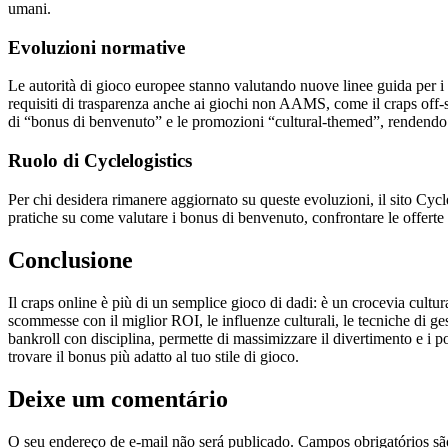
umani.
Evoluzioni normative
Le autorità di gioco europee stanno valutando nuove linee guida per i
requisiti di trasparenza anche ai giochi non AAMS, come il craps off‑
di “bonus di benvenuto” e le promozioni “cultural‑themed”, rendendo 
Ruolo di Cyclelogistics
Per chi desidera rimanere aggiornato su queste evoluzioni, il sito Cycl
pratiche su come valutare i bonus di benvenuto, confrontare le offert
Conclusione
Il craps online è più di un semplice gioco di dadi: è un crocevia cultur
scommesse con il miglior ROI, le influenze culturali, le tecniche di ges
bankroll con disciplina, permette di massimizzare il divertimento e i p
trovare il bonus più adatto al tuo stile di gioco.
Deixe um comentário
O seu endereço de e-mail não será publicado.
Campos obrigatórios s