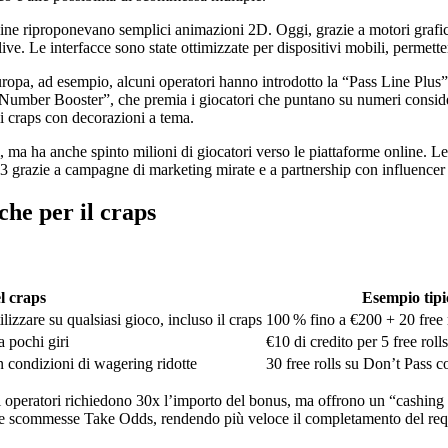
line riproponevano semplici animazioni 2D. Oggi, grazie a motori grafici a
er live. Le interfacce sono state ottimizzate per dispositivi mobili, perme
 Europa, ad esempio, alcuni operatori hanno introdotto la “Pass Line Plu
Number Booster”, che premia i giocatori che puntano su numeri considerat
li craps con decorazioni a tema.
 ha anche spinto milioni di giocatori verso le piattaforme online. Le s
23 grazie a campagne di marketing mirate e a partnership con influencer
che per il craps
l craps
Esempio tipi
ilizzare su qualsiasi gioco, incluso il craps
100 % fino a €200 + 20 free 
a pochi giri
€10 di credito per 5 free ro
n condizioni di wagering ridotte
30 free rolls su Don’t Pass 
operatori richiedono 30x l’importo del bonus, ma offrono un “cashing o
le scommesse Take Odds, rendendo più veloce il completamento del requ