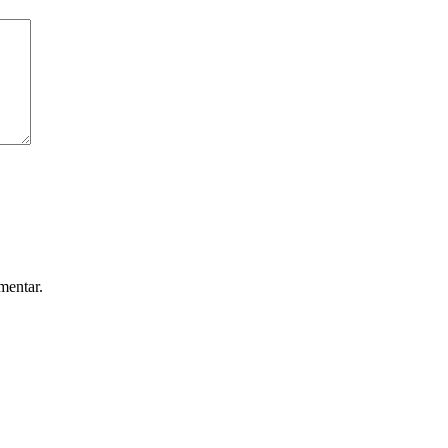
mentar.