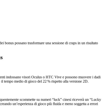
 dei bonus possano trasformare una sessione di craps in un risultato
us
 utenti indossano visori Oculus o HTC Vive e possono muovere i dadi
do il tempo medio di gioco del 22 % rispetto alla versione 2D.
e frequentemente scommette su numeri “luck” cinesi riceverà un “Lucky
 creando un’esperienza di gioco più fluida e meno soggetta a errori