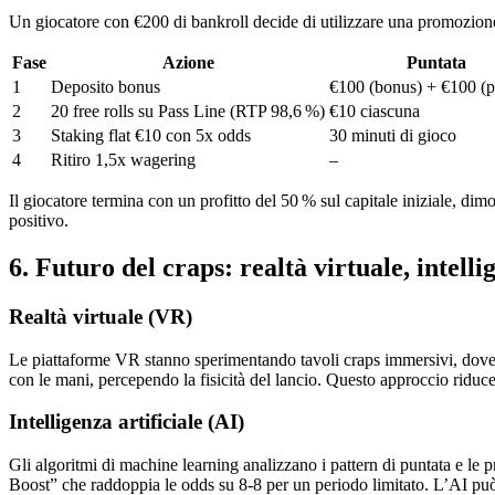
Un giocatore con €200 di bankroll decide di utilizzare una promozione
Fase
Azione
Puntata
1
Deposito bonus
€100 (bonus) + €100 (p
2
20 free rolls su Pass Line (RTP 98,6 %)
€10 ciascuna
3
Staking flat €10 con 5x odds
30 minuti di gioco
4
Ritiro 1,5x wagering
–
Il giocatore termina con un profitto del 50 % sul capitale iniziale, di
positivo.
6. Futuro del craps: realtà virtuale, intell
Realtà virtuale (VR)
Le piattaforme VR stanno sperimentando tavoli craps immersivi, dove g
con le mani, percependo la fisicità del lancio. Questo approccio riduce
Intelligenza artificiale (AI)
Gli algoritmi di machine learning analizzano i pattern di puntata e le
Boost” che raddoppia le odds su 8‑8 per un periodo limitato. L’AI può 