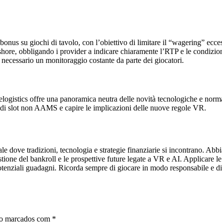
 bonus su giochi di tavolo, con l’obiettivo di limitare il “wagering” ec
shore, obbligando i provider a indicare chiaramente l’RTP e le condizion
necessario un monitoraggio costante da parte dei giocatori.
elogistics offre una panoramica neutra delle novità tecnologiche e norma
e di slot non AAMS e capire le implicazioni delle nuove regole VR.
ale dove tradizioni, tecnologia e strategie finanziarie si incontrano. Abbi
tione del bankroll e le prospettive future legate a VR e AI. Applicare le 
otenziali guadagni. Ricorda sempre di giocare in modo responsabile e di u
ão marcados com
*