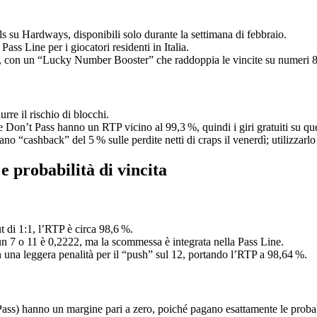
s su Hardways, disponibili solo durante la settimana di febbraio.
ass Line per i giocatori residenti in Italia.
i, con un “Lucky Number Booster” che raddoppia le vincite su numeri 8
rre il rischio di blocchi.
e Don’t Pass hanno un RTP vicino al 99,3 %, quindi i giri gratuiti su que
no “cashback” del 5 % sulle perdite netti di craps il venerdì; utilizzar
e probabilità di vincita
t di 1:1, l’RTP è circa 98,6 %.
 un 7 o 11 è 0,2222, ma la scommessa è integrata nella Pass Line.
n una leggera penalità per il “push” sul 12, portando l’RTP a 98,64 %.
) hanno un margine pari a zero, poiché pagano esattamente le probabilit