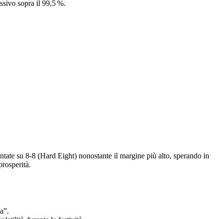
ssivo sopra il 99,5 %.
untate su 8‑8 (Hard Eight) nonostante il margine più alto, sperando in
prosperità.
a”.