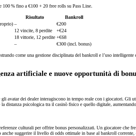
 100 % fino a €100 + 20 free rolls su Pass Line.
Risultato
Bankroll
roprio)
–
€200
12 vincite, 8 perdite
+€24
18 vittorie, 12 perdite
+€68
–
€300 (incl. bonus)
mostrando come una gestione disciplinata del bankroll e l’uso intelligente
igenza artificiale e nuove opportunità di bon
li avatar dei dealer interagiscono in tempo reale con i giocatori. Gli
 la distanza psicologica tra il casinò fisico e quello digitale, aumentan
 preferenze culturali per offrire bonus personalizzati. Un giocatore ch
anche suggerire il livello di odds ottimale in base al bankroll corrente,