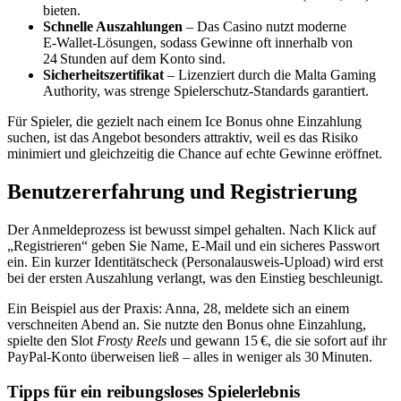
bieten.
Schnelle Auszahlungen
– Das Casino nutzt moderne
E‑Wallet‑Lösungen, sodass Gewinne oft innerhalb von
24 Stunden auf dem Konto sind.
Sicherheitszertifikat
– Lizenziert durch die Malta Gaming
Authority, was strenge Spielerschutz‑Standards garantiert.
Für Spieler, die gezielt nach einem Ice Bonus ohne Einzahlung
suchen, ist das Angebot besonders attraktiv, weil es das Risiko
minimiert und gleichzeitig die Chance auf echte Gewinne eröffnet.
Benutzererfahrung und Registrierung
Der Anmeldeprozess ist bewusst simpel gehalten. Nach Klick auf
„Registrieren“ geben Sie Name, E‑Mail und ein sicheres Passwort
ein. Ein kurzer Identitätscheck (Personalausweis‑Upload) wird erst
bei der ersten Auszahlung verlangt, was den Einstieg beschleunigt.
Ein Beispiel aus der Praxis: Anna, 28, meldete sich an einem
verschneiten Abend an. Sie nutzte den Bonus ohne Einzahlung,
spielte den Slot
Frosty Reels
und gewann 15 €, die sie sofort auf ihr
PayPal‑Konto überweisen ließ – alles in weniger als 30 Minuten.
Tipps für ein reibungsloses Spielerlebnis