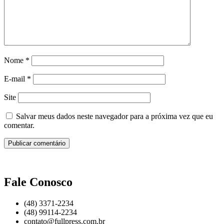
Nome
*
E-mail
*
Site
Salvar meus dados neste navegador para a próxima vez que eu
comentar.
Fale Conosco
(48) 3371-2234
(48) 99114-2234
contato@fullpress.com.br