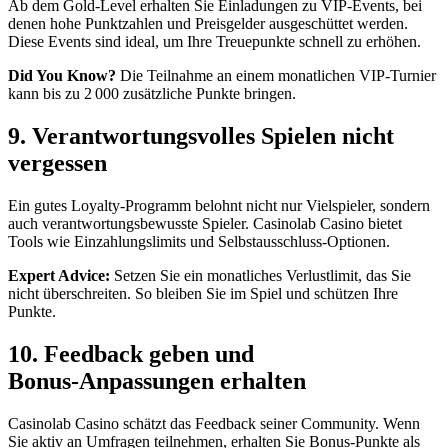
Ab dem Gold‑Level erhalten Sie Einladungen zu VIP‑Events, bei
denen hohe Punktzahlen und Preisgelder ausgeschüttet werden.
Diese Events sind ideal, um Ihre Treuepunkte schnell zu erhöhen.
Did You Know?
Die Teilnahme an einem monatlichen VIP‑Turnier
kann bis zu 2 000 zusätzliche Punkte bringen.
9. Verantwortungsvolles Spielen nicht
vergessen
Ein gutes Loyalty‑Programm belohnt nicht nur Vielspieler, sondern
auch verantwortungsbewusste Spieler. Casinolab Casino bietet
Tools wie Einzahlungslimits und Selbstausschluss‑Optionen.
Expert Advice:
Setzen Sie ein monatliches Verlustlimit, das Sie
nicht überschreiten. So bleiben Sie im Spiel und schützen Ihre
Punkte.
10. Feedback geben und
Bonus‑Anpassungen erhalten
Casinolab Casino schätzt das Feedback seiner Community. Wenn
Sie aktiv an Umfragen teilnehmen, erhalten Sie Bonus‑Punkte als