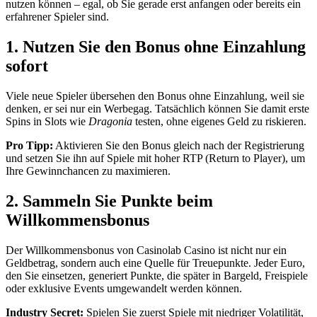
nutzen können – egal, ob Sie gerade erst anfangen oder bereits ein
erfahrener Spieler sind.
1. Nutzen Sie den Bonus ohne Einzahlung
sofort
Viele neue Spieler übersehen den Bonus ohne Einzahlung, weil sie
denken, er sei nur ein Werbegag. Tatsächlich können Sie damit erste
Spins in Slots wie
Dragonia
testen, ohne eigenes Geld zu riskieren.
Pro Tipp:
Aktivieren Sie den Bonus gleich nach der Registrierung
und setzen Sie ihn auf Spiele mit hoher RTP (Return to Player), um
Ihre Gewinnchancen zu maximieren.
2. Sammeln Sie Punkte beim
Willkommensbonus
Der Willkommensbonus von Casinolab Casino ist nicht nur ein
Geldbetrag, sondern auch eine Quelle für Treuepunkte. Jeder Euro,
den Sie einsetzen, generiert Punkte, die später in Bargeld, Freispiele
oder exklusive Events umgewandelt werden können.
Industry Secret:
Spielen Sie zuerst Spiele mit niedriger Volatilität,