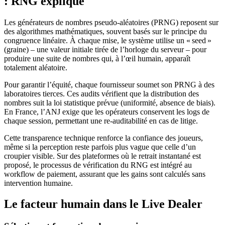
: RNG expliqué
Les générateurs de nombres pseudo‑aléatoires (PRNG) reposent sur
des algorithmes mathématiques, souvent basés sur le principe du
congruence linéaire. À chaque mise, le système utilise un « seed »
(graine) – une valeur initiale tirée de l’horloge du serveur – pour
produire une suite de nombres qui, à l’œil humain, apparaît
totalement aléatoire.
Pour garantir l’équité, chaque fournisseur soumet son PRNG à des
laboratoires tierces. Ces audits vérifient que la distribution des
nombres suit la loi statistique prévue (uniformité, absence de biais).
En France, l’ANJ exige que les opérateurs conservent les logs de
chaque session, permettant une re‑auditabilité en cas de litige.
Cette transparence technique renforce la confiance des joueurs,
même si la perception reste parfois plus vague que celle d’un
croupier visible. Sur des plateformes où le retrait instantané est
proposé, le processus de vérification du RNG est intégré au
workflow de paiement, assurant que les gains sont calculés sans
intervention humaine.
Le facteur humain dans le Live Dealer