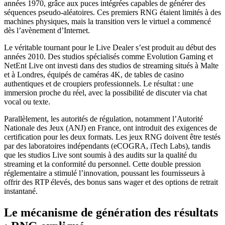
années 1970, grâce aux puces intégrées capables de générer des
séquences pseudo‑aléatoires. Ces premiers RNG étaient limités à des
machines physiques, mais la transition vers le virtuel a commencé
dès l’avènement d’Internet.
Le véritable tournant pour le Live Dealer s’est produit au début des
années 2010. Des studios spécialisés comme Evolution Gaming et
NetEnt Live ont investi dans des studios de streaming situés à Malte
et à Londres, équipés de caméras 4K, de tables de casino
authentiques et de croupiers professionnels. Le résultat : une
immersion proche du réel, avec la possibilité de discuter via chat
vocal ou texte.
Parallèlement, les autorités de régulation, notamment l’Autorité
Nationale des Jeux (ANJ) en France, ont introduit des exigences de
certification pour les deux formats. Les jeux RNG doivent être testés
par des laboratoires indépendants (eCOGRA, iTech Labs), tandis
que les studios Live sont soumis à des audits sur la qualité du
streaming et la conformité du personnel. Cette double pression
réglementaire a stimulé l’innovation, poussant les fournisseurs à
offrir des RTP élevés, des bonus sans wager et des options de retrait
instantané.
Le mécanisme de génération des résultats