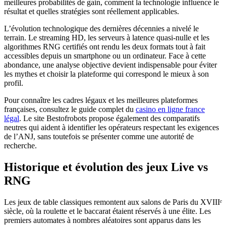
meilleures probabilités de gain, comment la technologie influence le
résultat et quelles stratégies sont réellement applicables.
L’évolution technologique des dernières décennies a nivelé le
terrain. Le streaming HD, les serveurs à latence quasi‑nulle et les
algorithmes RNG certifiés ont rendu les deux formats tout à fait
accessibles depuis un smartphone ou un ordinateur. Face à cette
abondance, une analyse objective devient indispensable pour éviter
les mythes et choisir la plateforme qui correspond le mieux à son
profil.
Pour connaître les cadres légaux et les meilleures plateformes
françaises, consultez le guide complet du
casino en ligne france
légal
. Le site Bestofrobots propose également des comparatifs
neutres qui aident à identifier les opérateurs respectant les exigences
de l’ANJ, sans toutefois se présenter comme une autorité de
recherche.
Historique et évolution des jeux Live vs
RNG
Les jeux de table classiques remontent aux salons de Paris du XVIIIᵉ
siècle, où la roulette et le baccarat étaient réservés à une élite. Les
premiers automates à nombres aléatoires sont apparus dans les