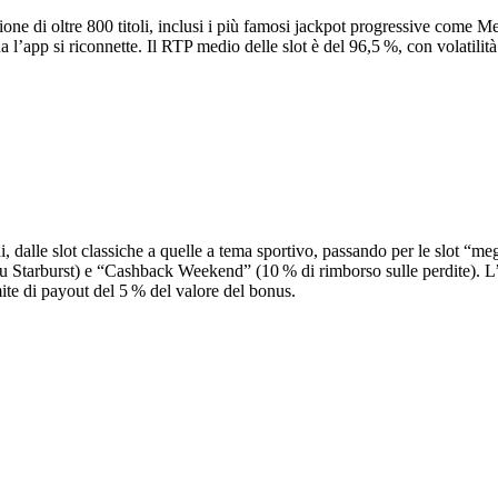
zione di oltre 800 titoli, inclusi i più famosi jackpot progressive come M
a l’app si riconnette. Il RTP medio delle slot è del 96,5 %, con volatilità
hi, dalle slot classiche a quelle a tema sportivo, passando per le slot 
su Starburst) e “Cashback Weekend” (10 % di rimborso sulle perdite). L
mite di payout del 5 % del valore del bonus.