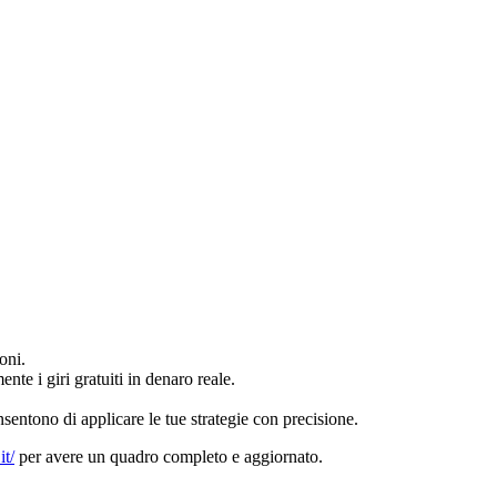
oni.
e i giri gratuiti in denaro reale.
entono di applicare le tue strategie con precisione.
it/
per avere un quadro completo e aggiornato.