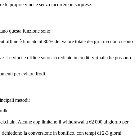
 le proprie vincite senza incorrere in sorprese.
rtano questa funzione sono:
t offline è limitato al 30 % del valore totale dei giri, ma non ci sono
. Le vincite offline sono accreditate in crediti virtuali che possono
menti per evitare frodi.
incipali metodi:
ulle.
lockchain. Alcune app limitano il withdrawal a €2 000 al giorno per
e richiedono la conversione in bonifico, con tempi di 2‑3 giorni