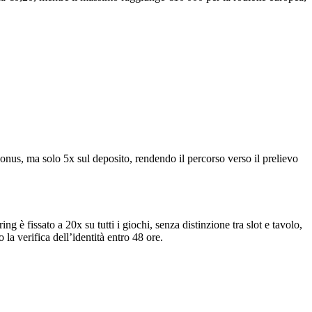
onus, ma solo 5x sul deposito, rendendo il percorso verso il prelievo
è fissato a 20x su tutti i giochi, senza distinzione tra slot e tavolo,
a verifica dell’identità entro 48 ore.