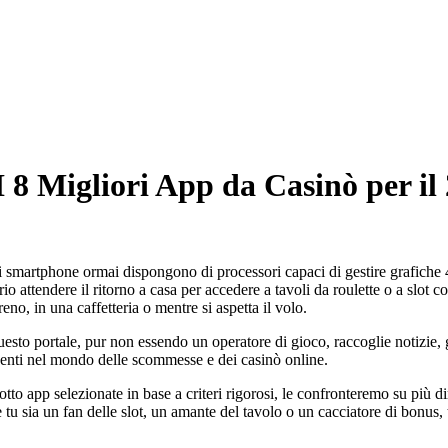
8 Migliori App da Casinò per il 2
i smartphone ormai dispongono di processori capaci di gestire grafiche
o attendere il ritorno a casa per accedere a tavoli da roulette o a slot co
no, in una caffetteria o mentre si aspetta il volo.
uesto portale, pur non essendo un operatore di gioco, raccoglie notizie, 
enti nel mondo delle scommesse e dei casinò online.
o app selezionate in base a criteri rigorosi, le confronteremo su più di
Che tu sia un fan delle slot, un amante del tavolo o un cacciatore di bonus, 