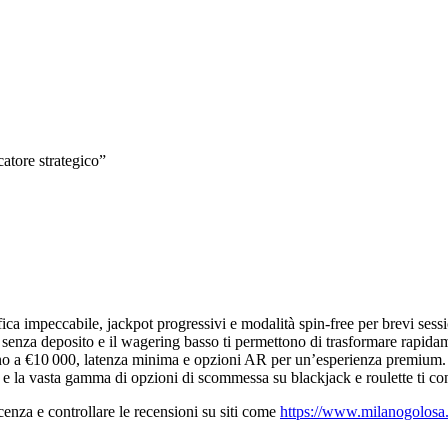
atore strategico”
ca impeccabile, jackpot progressivi e modalità spin‑free per brevi sessi
nza deposito e il wagering basso ti permettono di trasformare rapidament
fino a €10 000, latenza minima e opzioni AR per un’esperienza premium.
e la vasta gamma di opzioni di scommessa su blackjack e roulette ti cons
icenza e controllare le recensioni su siti come
https://www.milanogolosa.