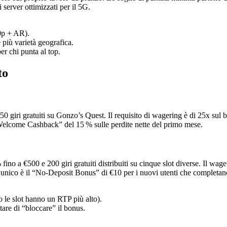
i server ottimizzati per il 5G.
0p + AR).
 più varietà geografica.
er chi punta al top.
to
giri gratuiti su Gonzo’s Quest. Il requisito di wagering è di 25x sul b
 “Welcome Cashback” del 15 % sulle perdite nette del primo mese.
 €500 e 200 giri gratuiti distribuiti su cinque slot diverse. Il wagering 
 unico è il “No‑Deposit Bonus” di €10 per i nuovi utenti che completano l
sso le slot hanno un RTP più alto).
tare di “bloccare” il bonus.