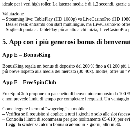
ideale per i veri high roller. La latenza media è di 1,2 secondi, grazie a
Valutazione
– Streaming live: TablePlay (HD 1080p) vs LiveCasinoPro (HD 108
– Dealer reali: entrambi con staff multilingue, ma LiveCasinoPro offre
– Soglie di puntata: TablePlay più adatto a chi inizia, LiveCasinoPro p
5. App con i più generosi bonus di benvenu
App E – BonusKing
BonusKing regala un bonus di deposito del 200 % fino a €1 200 più 150 
più breve rispetto alla media del mercato (30‑40x). Inoltre, offre un
App F – FreeSpinClub
FreeSpinClub propone un pacchetto di benvenuto composto da 100 % fino a
e non prevede limiti di tempo per completare i requisiti. Un vantaggio
Come leggere i termini “wagering” su mobile
– Verifica se il requisito si applica a tutti i giochi o solo alle slot (spe
– Controlla i limiti di scommessa per giro (solitamente €5‑€10) per evi
– Leggi la scadenza: alcuni bonus scadono in 7 giorni, altri in 30.