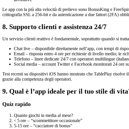
Le app con la più alta velocità di prelievo sono BonusKing e FreeSpinC
crittografia SSL a 256‑bit e da autenticazione a due fattori (2FA) obblig
8. Supporto clienti e assistenza 24/7
Un servizio clienti reattivo è fondamentale, soprattutto quando si tratt
Chat live – disponibile direttamente nell’app, con tempi di ris
Email – risposta entro 4 ore per richieste di livello medio; le ri
Telefono – linee dedicate 24/7 con operatori multilingue (italian
Social media – account Twitter e Facebook monitorati 24 ore s
Test recenti su dispositivi iOS hanno mostrato che TablePlay risolve 
grazie alla competenza degli operatori.
9. Qual è l’app ideale per il tuo stile di vita
Quiz rapido
Quanto giochi in media al mese?
< 5 ore – “scommettitore occasionale”
5‑15 ore – “cacciatore di bonus”