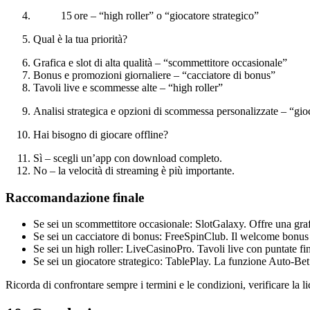
15 ore – “high roller” o “giocatore strategico”
Qual è la tua priorità?
Grafica e slot di alta qualità – “scommettitore occasionale”
Bonus e promozioni giornaliere – “cacciatore di bonus”
Tavoli live e scommesse alte – “high roller”
Analisi strategica e opzioni di scommessa personalizzate – “gioc
Hai bisogno di giocare offline?
Sì – scegli un’app con download completo.
No – la velocità di streaming è più importante.
Raccomandazione finale
Se sei un scommettitore occasionale: SlotGalaxy. Offre una grafi
Se sei un cacciatore di bonus: FreeSpinClub. Il welcome bonus se
Se sei un high roller: LiveCasinoPro. Tavoli live con puntate 
Se sei un giocatore strategico: TablePlay. La funzione Auto‑Bet 
Ricorda di confrontare sempre i termini e le condizioni, verificare la l