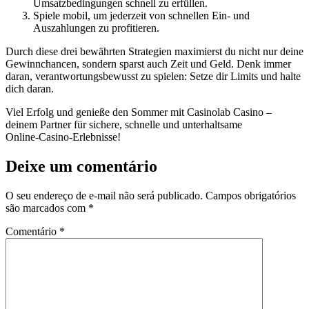
Umsatzbedingungen schnell zu erfüllen.
Spiele mobil, um jederzeit von schnellen Ein‑ und
Auszahlungen zu profitieren.
Durch diese drei bewährten Strategien maximierst du nicht nur deine
Gewinnchancen, sondern sparst auch Zeit und Geld. Denk immer
daran, verantwortungsbewusst zu spielen: Setze dir Limits und halte
dich daran.
Viel Erfolg und genieße den Sommer mit Casinolab Casino –
deinem Partner für sichere, schnelle und unterhaltsame
Online‑Casino‑Erlebnisse!
Deixe um comentário
O seu endereço de e-mail não será publicado.
Campos obrigatórios
são marcados com
*
Comentário
*