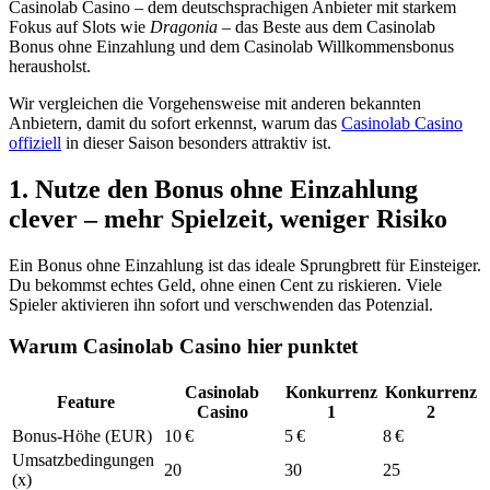
Casinolab Casino – dem deutschsprachigen Anbieter mit starkem
Fokus auf Slots wie
Dragonia
– das Beste aus dem Casinolab
Bonus ohne Einzahlung und dem Casinolab Willkommensbonus
herausholst.
Wir vergleichen die Vorgehensweise mit anderen bekannten
Anbietern, damit du sofort erkennst, warum das
Casinolab Casino
offiziell
in dieser Saison besonders attraktiv ist.
1. Nutze den Bonus ohne Einzahlung
clever – mehr Spielzeit, weniger Risiko
Ein Bonus ohne Einzahlung ist das ideale Sprungbrett für Einsteiger.
Du bekommst echtes Geld, ohne einen Cent zu riskieren. Viele
Spieler aktivieren ihn sofort und verschwenden das Potenzial.
Warum Casinolab Casino hier punktet
Casinolab
Konkurrenz
Konkurrenz
Feature
Casino
1
2
Bonus‑Höhe (EUR)
10 €
5 €
8 €
Umsatzbedingungen
20
30
25
(x)