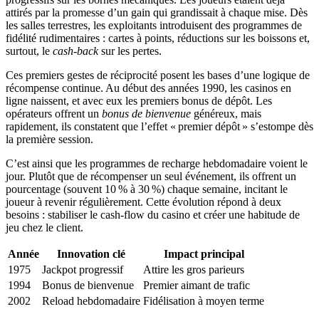
attirés par la promesse d’un gain qui grandissait à chaque mise. Dès
les salles terrestres, les exploitants introduisent des programmes de
fidélité rudimentaires : cartes à points, réductions sur les boissons et,
surtout, le
cash‑back
sur les pertes.
Ces premiers gestes de réciprocité posent les bases d’une logique de
récompense continue. Au début des années 1990, les casinos en
ligne naissent, et avec eux les premiers bonus de dépôt. Les
opérateurs offrent un
bonus de bienvenue
généreux, mais
rapidement, ils constatent que l’effet « premier dépôt » s’estompe dès
la première session.
C’est ainsi que les programmes de recharge hebdomadaire voient le
jour. Plutôt que de récompenser un seul événement, ils offrent un
pourcentage (souvent 10 % à 30 %) chaque semaine, incitant le
joueur à revenir régulièrement. Cette évolution répond à deux
besoins : stabiliser le cash‑flow du casino et créer une habitude de
jeu chez le client.
Année
Innovation clé
Impact principal
1975
Jackpot progressif
Attire les gros parieurs
1994
Bonus de bienvenue
Premier aimant de trafic
2002
Reload hebdomadaire
Fidélisation à moyen terme