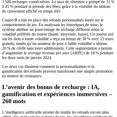
3 500 recharges consécutives. Le taux de rétention a grimpé de 31 %
à 45 % pendant la période des fêtes, grâce à la visibilité du tableau
de classement affiché en temps réel.
Casino B a mis en place des reloads personnalisés basés sur le
comportement de jeu. En analysant les historiques de mise, le
système attribue un pourcentage de recharge différent selon la
volatilité préférée du joueur (haute, moyenne, basse). Un joueur axé
sur les slots à haute volatilité a reçu un bonus de 30 % avec 15 tours
gratuits, tandis qu’un amateur de jeux à faible volatilité a obtenu
20 % de crédit sans tours additionnels. Cette segmentation a permis
d’augmenter le
average revenue per user
(ARPU) de 18 % pendant
les deux mois de janvier 2024.
Les deux cas illustrent comment la personnalisation et la
gamification des reloads peuvent transformer une simple promotion
en moteur de croissance.
L’avenir des bonus de recharge : IA,
gamification et expériences immersives –
260 mots
L’intelligence artificielle promet de rendre les reloads encore plus
ciblés. En analysant les patterns de jeu, les algorithmes prédisent les