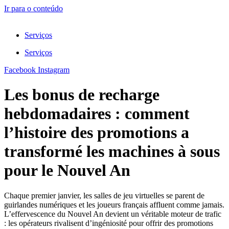
Ir para o conteúdo
Serviços
Serviços
Facebook
Instagram
Les bonus de recharge
hebdomadaires : comment
l’histoire des promotions a
transformé les machines à sous
pour le Nouvel An
Chaque premier janvier, les salles de jeu virtuelles se parent de
guirlandes numériques et les joueurs français affluent comme jamais.
L’effervescence du Nouvel An devient un véritable moteur de trafic
: les opérateurs rivalisent d’ingéniosité pour offrir des promotions