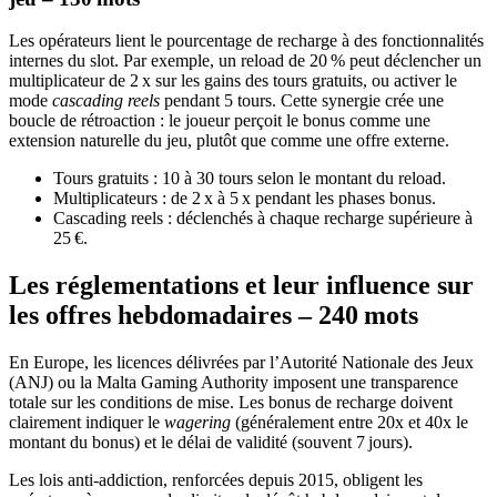
Les opérateurs lient le pourcentage de recharge à des fonctionnalités
internes du slot. Par exemple, un reload de 20 % peut déclencher un
multiplicateur de 2 x sur les gains des tours gratuits, ou activer le
mode
cascading reels
pendant 5 tours. Cette synergie crée une
boucle de rétroaction : le joueur perçoit le bonus comme une
extension naturelle du jeu, plutôt que comme une offre externe.
Tours gratuits : 10 à 30 tours selon le montant du reload.
Multiplicateurs : de 2 x à 5 x pendant les phases bonus.
Cascading reels : déclenchés à chaque recharge supérieure à
25 €.
Les réglementations et leur influence sur
les offres hebdomadaires – 240 mots
En Europe, les licences délivrées par l’Autorité Nationale des Jeux
(ANJ) ou la Malta Gaming Authority imposent une transparence
totale sur les conditions de mise. Les bonus de recharge doivent
clairement indiquer le
wagering
(généralement entre 20x et 40x le
montant du bonus) et le délai de validité (souvent 7 jours).
Les lois anti‑addiction, renforcées depuis 2015, obligent les