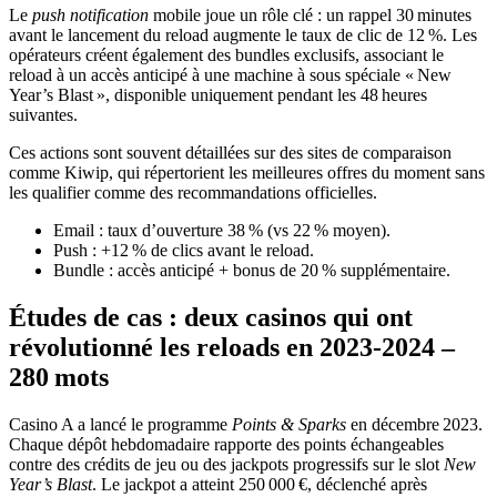
Le
push notification
mobile joue un rôle clé : un rappel 30 minutes
avant le lancement du reload augmente le taux de clic de 12 %. Les
opérateurs créent également des bundles exclusifs, associant le
reload à un accès anticipé à une machine à sous spéciale « New
Year’s Blast », disponible uniquement pendant les 48 heures
suivantes.
Ces actions sont souvent détaillées sur des sites de comparaison
comme Kiwip, qui répertorient les meilleures offres du moment sans
les qualifier comme des recommandations officielles.
Email : taux d’ouverture 38 % (vs 22 % moyen).
Push : +12 % de clics avant le reload.
Bundle : accès anticipé + bonus de 20 % supplémentaire.
Études de cas : deux casinos qui ont
révolutionné les reloads en 2023‑2024 –
280 mots
Casino A a lancé le programme
Points & Sparks
en décembre 2023.
Chaque dépôt hebdomadaire rapporte des points échangeables
contre des crédits de jeu ou des jackpots progressifs sur le slot
New
Year’s Blast
. Le jackpot a atteint 250 000 €, déclenché après