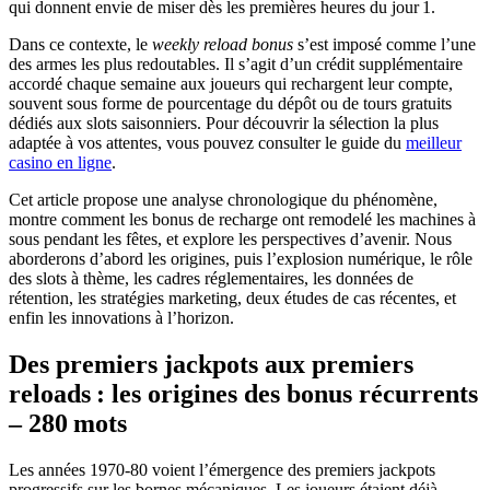
qui donnent envie de miser dès les premières heures du jour 1.
Dans ce contexte, le
weekly reload bonus
s’est imposé comme l’une
des armes les plus redoutables. Il s’agit d’un crédit supplémentaire
accordé chaque semaine aux joueurs qui rechargent leur compte,
souvent sous forme de pourcentage du dépôt ou de tours gratuits
dédiés aux slots saisonniers. Pour découvrir la sélection la plus
adaptée à vos attentes, vous pouvez consulter le guide du
meilleur
casino en ligne
.
Cet article propose une analyse chronologique du phénomène,
montre comment les bonus de recharge ont remodelé les machines à
sous pendant les fêtes, et explore les perspectives d’avenir. Nous
aborderons d’abord les origines, puis l’explosion numérique, le rôle
des slots à thème, les cadres réglementaires, les données de
rétention, les stratégies marketing, deux études de cas récentes, et
enfin les innovations à l’horizon.
Des premiers jackpots aux premiers
reloads : les origines des bonus récurrents
– 280 mots
Les années 1970‑80 voient l’émergence des premiers jackpots
progressifs sur les bornes mécaniques. Les joueurs étaient déjà