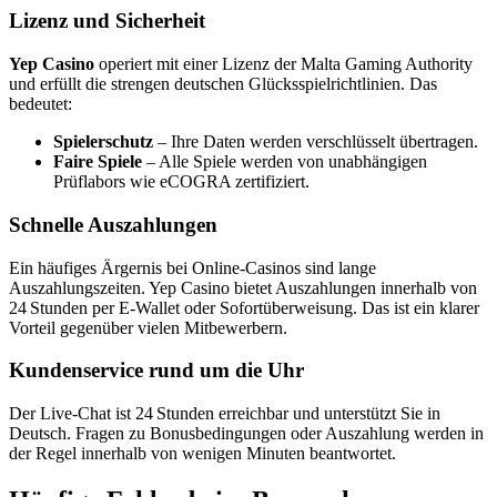
Lizenz und Sicherheit
Yep Casino
operiert mit einer Lizenz der Malta Gaming Authority
und erfüllt die strengen deutschen Glücksspielrichtlinien. Das
bedeutet:
Spielerschutz
– Ihre Daten werden verschlüsselt übertragen.
Faire Spiele
– Alle Spiele werden von unabhängigen
Prüflabors wie eCOGRA zertifiziert.
Schnelle Auszahlungen
Ein häufiges Ärgernis bei Online‑Casinos sind lange
Auszahlungszeiten. Yep Casino bietet Auszahlungen innerhalb von
24 Stunden per E‑Wallet oder Sofortüberweisung. Das ist ein klarer
Vorteil gegenüber vielen Mitbewerbern.
Kundenservice rund um die Uhr
Der Live‑Chat ist 24 Stunden erreichbar und unterstützt Sie in
Deutsch. Fragen zu Bonusbedingungen oder Auszahlung werden in
der Regel innerhalb von wenigen Minuten beantwortet.