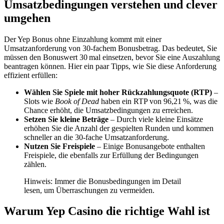
Umsatzbedingungen verstehen und clever
umgehen
Der Yep Bonus ohne Einzahlung kommt mit einer
Umsatzanforderung von 30‑fachem Bonusbetrag. Das bedeutet, Sie
müssen den Bonuswert 30 mal einsetzen, bevor Sie eine Auszahlung
beantragen können. Hier ein paar Tipps, wie Sie diese Anforderung
effizient erfüllen:
Wählen Sie Spiele mit hoher Rückzahlungsquote (RTP)
–
Slots wie
Book of Dead
haben ein RTP von 96,21 %, was die
Chance erhöht, die Umsatzbedingungen zu erreichen.
Setzen Sie kleine Beträge
– Durch viele kleine Einsätze
erhöhen Sie die Anzahl der gespielten Runden und kommen
schneller an die 30‑fache Umsatzanforderung.
Nutzen Sie Freispiele
– Einige Bonusangebote enthalten
Freispiele, die ebenfalls zur Erfüllung der Bedingungen
zählen.
Hinweis: Immer die Bonusbedingungen im Detail
lesen, um Überraschungen zu vermeiden.
Warum Yep Casino die richtige Wahl ist