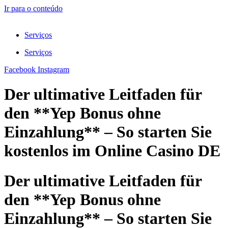
Ir para o conteúdo
Serviços
Serviços
Facebook
Instagram
Der ultimative Leitfaden für
den **Yep Bonus ohne
Einzahlung** – So starten Sie
kostenlos im Online Casino DE
Der ultimative Leitfaden für
den **Yep Bonus ohne
Einzahlung** – So starten Sie