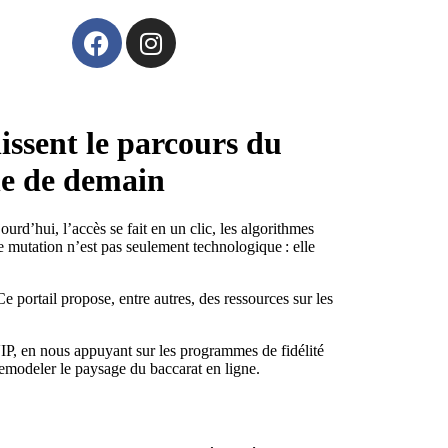
issent le parcours du
gne de demain
rd’hui, l’accès se fait en un clic, les algorithmes
te mutation n’est pas seulement technologique : elle
 portail propose, entre autres, des ressources sur les
VIP, en nous appuyant sur les programmes de fidélité
emodeler le paysage du baccarat en ligne.