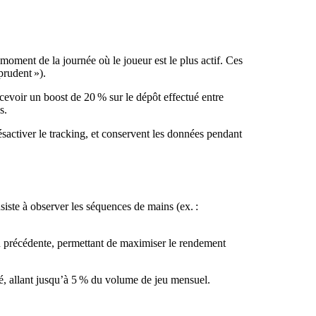
moment de la journée où le joueur est le plus actif. Ces
prudent »).
ecevoir un boost de 20 % sur le dépôt effectué entre
s.
désactiver le tracking, et conservent les données pendant
siste à observer les séquences de mains (ex. :
in précédente, permettant de maximiser le rendement
cié, allant jusqu’à 5 % du volume de jeu mensuel.