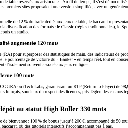
 table réservé aux aristocrates. Au fil du temps, il s’est démocratisé da
. Les premiers sites proposaient une version simplifiée, avec un générate
nuelle de 12 % du trafic dédié aux jeux de table, le baccarat représenta
la diversification des formats : le Classic (règles traditionnelles), le Sp
depuis un studio.
éalité augmentée 120 mots
e (RA) pour superposer des statistiques de main, des indicateurs de prob
 le pourcentage de victoire du « Banker » en temps réel, tout en conser
nt d’isolement souvent associé aux jeux en ligne.
derne 100 mots
 eCOGRA ou iTech Labs, garantissant un RTP (Return to Player) de 98,94
rs français, soucieux du respect des licences, privilégient les casinos 
dépôt au statut High Roller 330 mots
 de bienvenue : 100 % de bonus jusqu’à 200 €, accompagné de 50 tours 
baccarat, où des tutoriels interactifs l’accompagnent pas à pas.