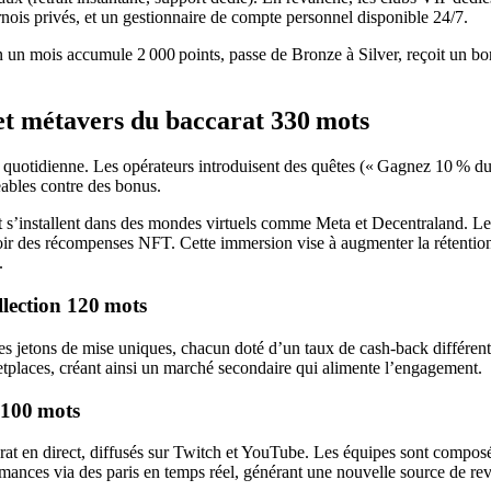
urnois privés, et un gestionnaire de compte personnel disponible 24/7.
 un mois accumule 2 000 points, passe de Bronze à Silver, reçoit un bo
 et métavers du baccarat 330 mots
e quotidienne. Les opérateurs introduisent des quêtes (« Gagnez 10 % d
eables contre des bonus.
at s’installent dans des mondes virtuels comme Meta et Decentraland. Le
voir des récompenses NFT. Cette immersion vise à augmenter la rétention
.
llection 120 mots
s jetons de mise uniques, chacun doté d’un taux de cash‑back différen
tplaces, créant ainsi un marché secondaire qui alimente l’engagement.
 100 mots
rat en direct, diffusés sur Twitch et YouTube. Les équipes sont composée
rmances via des paris en temps réel, générant une nouvelle source de reve