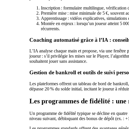
Inscription : formulaire multilingue, vérification
Première mise : mise minimale de 5 €, souvent a
Apprentissage : vidéos explicatives, simulations
Montée en enjeux : lorsqu’un joueur atteint 5 000
récurrents.
Coaching automatisé grâce à l’IA : conseil
L’IA analyse chaque main et propose, via une fenêtre po
joueur : s’il privilégie les mises sur le Player, l’algor
souhaitent jouer sans assistance.
Gestion de bankroll et outils de suivi pers
Les plateformes offrent un tableau de bord de bankroll
dépasse 20 % du solde initial, incitant le joueur à rédui
Les programmes de fidélité : une
Un programme de fidélité typique se décline en quatre 
niveau suivant, débloquant des bonus de dépôt (ex. : +
Les programmes standards offrent des avantages générau