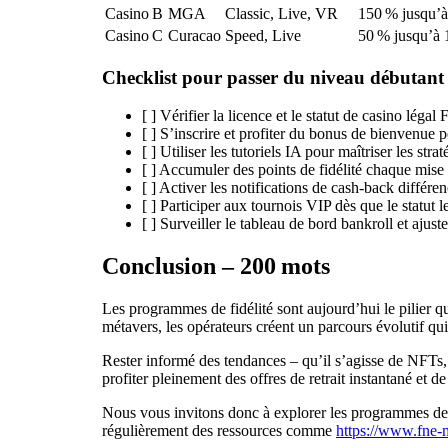
Casino B
MGA
Classic, Live, VR
150 % jusqu’à
Casino C
Curacao
Speed, Live
50 % jusqu’à 
Checklist pour passer du niveau débutant 
[ ] Vérifier la licence et le statut de casino légal 
[ ] S’inscrire et profiter du bonus de bienvenue 
[ ] Utiliser les tutoriels IA pour maîtriser les stra
[ ] Accumuler des points de fidélité chaque mise e
[ ] Activer les notifications de cash‑back différe
[ ] Participer aux tournois VIP dès que le statut l
[ ] Surveiller le tableau de bord bankroll et ajus
Conclusion – 200 mots
Les programmes de fidélité sont aujourd’hui le pilier q
métavers, les opérateurs créent un parcours évolutif qui 
Rester informé des tendances – qu’il s’agisse de NFTs,
profiter pleinement des offres de retrait instantané et d
Nous vous invitons donc à explorer les programmes de fid
régulièrement des ressources comme
https://www.fne-m