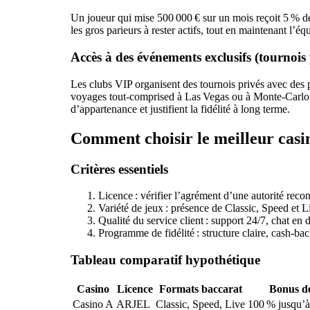
Un joueur qui mise 500 000 € sur un mois reçoit 5 % de 
les gros parieurs à rester actifs, tout en maintenant l’é
Accès à des événements exclusifs (tournois
Les clubs VIP organisent des tournois privés avec des p
voyages tout‑comprised à Las Vegas ou à Monte‑Carlo, in
d’appartenance et justifient la fidélité à long terme.
Comment choisir le meilleur casin
Critères essentiels
Licence : vérifier l’agrément d’une autorité r
Variété de jeux : présence de Classic, Speed et 
Qualité du service client : support 24/7, chat en 
Programme de fidélité : structure claire, cash‑ba
Tableau comparatif hypothétique
Casino
Licence
Formats baccarat
Bonus d
Casino A
ARJEL
Classic, Speed, Live
100 % jusqu’à