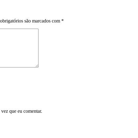
obrigatórios são marcados com
*
 vez que eu comentar.