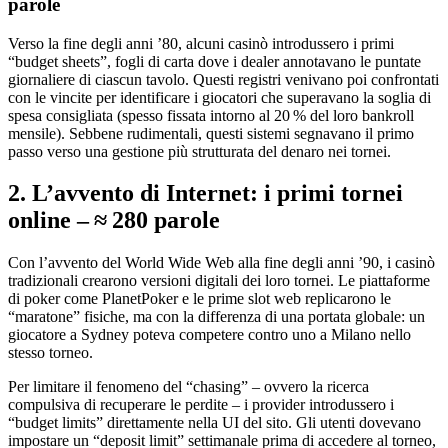
parole
Verso la fine degli anni ’80, alcuni casinò introdussero i primi
“budget sheets”, fogli di carta dove i dealer annotavano le puntate
giornaliere di ciascun tavolo. Questi registri venivano poi confrontati
con le vincite per identificare i giocatori che superavano la soglia di
spesa consigliata (spesso fissata intorno al 20 % del loro bankroll
mensile). Sebbene rudimentali, questi sistemi segnavano il primo
passo verso una gestione più strutturata del denaro nei tornei.
2. L’avvento di Internet: i primi tornei
online – ≈ 280 parole
Con l’avvento del World Wide Web alla fine degli anni ’90, i casinò
tradizionali crearono versioni digitali dei loro tornei. Le piattaforme
di poker come PlanetPoker e le prime slot web replicarono le
“maratone” fisiche, ma con la differenza di una portata globale: un
giocatore a Sydney poteva competere contro uno a Milano nello
stesso torneo.
Per limitare il fenomeno del “chasing” – ovvero la ricerca
compulsiva di recuperare le perdite – i provider introdussero i
“budget limits” direttamente nella UI del sito. Gli utenti dovevano
impostare un “deposit limit” settimanale prima di accedere al torneo,