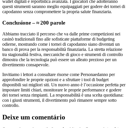
wallet digitali e reportistica avanzata. I giocatori che adotteranno
questi strumenti saranno meglio equipaggiati per godere dei tornei di
capodanno senza compromettere la propria salute finanziaria.
Conclusione – ≈ 200 parole
Abbiamo tracciato il percorso che va dalle prime competizioni nei
casinò tradizionali fino alle sofisticate piattaforme di budgeting
odierne, mostrando come i tornei di capodanno siano diventati un
banco di prova per la responsabilità finanziaria. La stretta relazione
tra stagionalità festiva, meccaniche di gioco e strumenti di controllo
dimostra che la tecnologia può essere un alleato prezioso per un
divertimento consapevole.
Invitiamo i lettori a consultare risorse come Personaedanno per
approfondire le proprie opzioni e a sfruttare i tool di budget
disponibili sui migliori siti. Un nuovo anno è l’occasione perfetta per
impostare limiti chiari, monitorare le proprie performance e godere
dei tornei senza rimpianti. La responsabilità è una scelta quotidiana:
con i giusti strumenti, il divertimento può rimanere sempre sotto
controllo.
Deixe um comentário