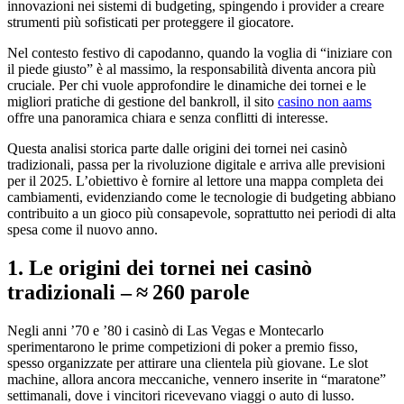
innovazioni nei sistemi di budgeting, spingendo i provider a creare
strumenti più sofisticati per proteggere il giocatore.
Nel contesto festivo di capodanno, quando la voglia di “iniziare con
il piede giusto” è al massimo, la responsabilità diventa ancora più
cruciale. Per chi vuole approfondire le dinamiche dei tornei e le
migliori pratiche di gestione del bankroll, il sito
casino non aams
offre una panoramica chiara e senza conflitti di interesse.
Questa analisi storica parte dalle origini dei tornei nei casinò
tradizionali, passa per la rivoluzione digitale e arriva alle previsioni
per il 2025. L’obiettivo è fornire al lettore una mappa completa dei
cambiamenti, evidenziando come le tecnologie di budgeting abbiano
contribuito a un gioco più consapevole, soprattutto nei periodi di alta
spesa come il nuovo anno.
1. Le origini dei tornei nei casinò
tradizionali – ≈ 260 parole
Negli anni ’70 e ’80 i casinò di Las Vegas e Montecarlo
sperimentarono le prime competizioni di poker a premio fisso,
spesso organizzate per attirare una clientela più giovane. Le slot
machine, allora ancora meccaniche, vennero inserite in “maratone”
settimanali, dove i vincitori ricevevano viaggi o auto di lusso.