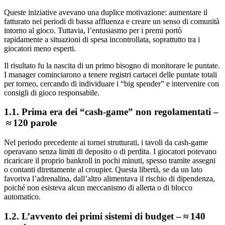
Queste iniziative avevano una duplice motivazione: aumentare il
fatturato nei periodi di bassa affluenza e creare un senso di comunità
intorno al gioco. Tuttavia, l’entusiasmo per i premi portò
rapidamente a situazioni di spesa incontrollata, soprattutto tra i
giocatori meno esperti.
Il risultato fu la nascita di un primo bisogno di monitorare le puntate.
I manager cominciarono a tenere registri cartacei delle puntate totali
per torneo, cercando di individuare i “big spender” e intervenire con
consigli di gioco responsabile.
1.1. Prima era dei “cash‑game” non regolamentati –
≈ 120 parole
Nel periodo precedente ai tornei strutturati, i tavoli da cash‑game
operavano senza limiti di deposito o di perdita. I giocatori potevano
ricaricare il proprio bankroll in pochi minuti, spesso tramite assegni
o contanti direttamente al croupier. Questa libertà, se da un lato
favoriva l’adrenalina, dall’altro alimentava il rischio di dipendenza,
poiché non esisteva alcun meccanismo di allerta o di blocco
automatico.
1.2. L’avvento dei primi sistemi di budget – ≈ 140