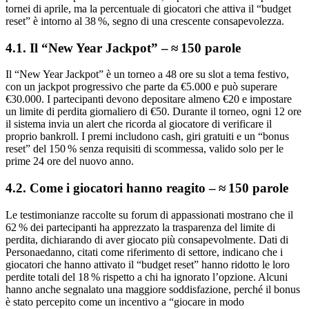
tornei di aprile, ma la percentuale di giocatori che attiva il “budget
reset” è intorno al 38 %, segno di una crescente consapevolezza.
4.1. Il “New Year Jackpot” – ≈ 150 parole
Il “New Year Jackpot” è un torneo a 48 ore su slot a tema festivo,
con un jackpot progressivo che parte da €5.000 e può superare
€30.000. I partecipanti devono depositare almeno €20 e impostare
un limite di perdita giornaliero di €50. Durante il torneo, ogni 12 ore
il sistema invia un alert che ricorda al giocatore di verificare il
proprio bankroll. I premi includono cash, giri gratuiti e un “bonus
reset” del 150 % senza requisiti di scommessa, valido solo per le
prime 24 ore del nuovo anno.
4.2. Come i giocatori hanno reagito – ≈ 150 parole
Le testimonianze raccolte su forum di appassionati mostrano che il
62 % dei partecipanti ha apprezzato la trasparenza del limite di
perdita, dichiarando di aver giocato più consapevolmente. Dati di
Personaedanno, citati come riferimento di settore, indicano che i
giocatori che hanno attivato il “budget reset” hanno ridotto le loro
perdite totali del 18 % rispetto a chi ha ignorato l’opzione. Alcuni
hanno anche segnalato una maggiore soddisfazione, perché il bonus
è stato percepito come un incentivo a “giocare in modo