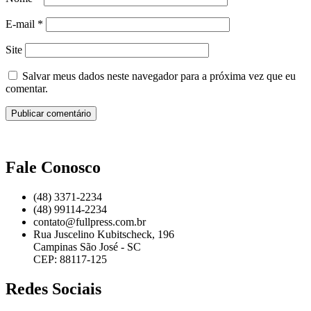
E-mail
*
Site
Salvar meus dados neste navegador para a próxima vez que eu
comentar.
Fale Conosco
(48) 3371-2234
(48) 99114-2234
contato@fullpress.com.br
Rua Juscelino Kubitscheck, 196
Campinas São José - SC
CEP: 88117-125
Redes Sociais