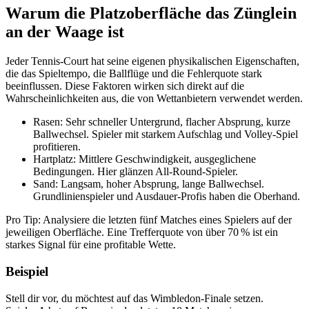
Warum die Platzoberfläche das Zünglein
an der Waage ist
Jeder Tennis‑Court hat seine eigenen physikalischen Eigenschaften,
die das Spieltempo, die Ballflüge und die Fehlerquote stark
beeinflussen. Diese Faktoren wirken sich direkt auf die
Wahrscheinlichkeiten aus, die von Wettanbietern verwendet werden.
Rasen: Sehr schneller Untergrund, flacher Absprung, kurze
Ballwechsel. Spieler mit starkem Aufschlag und Volley‑Spiel
profitieren.
Hartplatz: Mittlere Geschwindigkeit, ausgeglichene
Bedingungen. Hier glänzen All‑Round‑Spieler.
Sand: Langsam, hoher Absprung, lange Ballwechsel.
Grundlinienspieler und Ausdauer‑Profis haben die Oberhand.
Pro Tip: Analysiere die letzten fünf Matches eines Spielers auf der
jeweiligen Oberfläche. Eine Trefferquote von über 70 % ist ein
starkes Signal für eine profitable Wette.
Beispiel
Stell dir vor, du möchtest auf das Wimbledon‑Finale setzen.