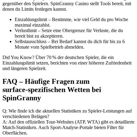
gegenüber den Spielern. SpinGranny Casino stellt Tools bereit, mit
denen du Limits festlegen kannst.
Einzahlungslimit – Bestimme, wie viel Geld du pro Woche
maximal einzahlst.
Verlustlimit – Setze eine Obergrenze für Verluste, die du
bereit bist zu akzeptieren.
Selbstausschluss – Bei Bedarf kannst du dich für bis zu 6
Monate vom Spielbetrieb abmelden.
Did You Know? Über 70 % der deutschen Spieler, die ein
Einzahlungslimit setzen, berichten von einer höheren Zufriedenheit
und längeren Spielzeit.
FAQ – Häufige Fragen zum
surface‑spezifischen Wetten bei
SpinGranny
Q: Wie finde ich die aktuellen Statistiken zu Spieler‑Leistungen auf
verschiedenen Belägen?
A: Auf den offiziellen Tour‑Websites (ATP, WTA) gibt es detaillierte
Match‑Statistiken. Auch Sport‑Analyse‑Portale bieten Filter für
Oberflächen.