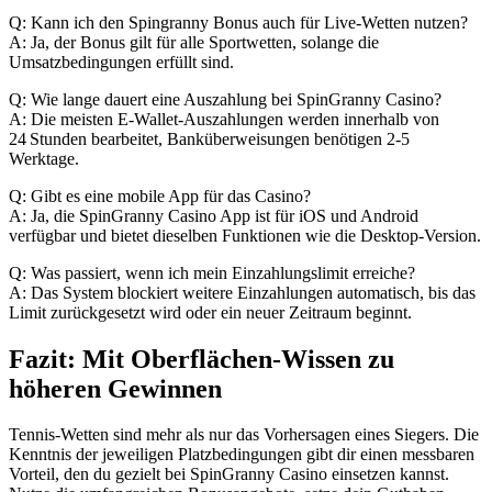
Q: Kann ich den Spingranny Bonus auch für Live‑Wetten nutzen?
A: Ja, der Bonus gilt für alle Sportwetten, solange die
Umsatzbedingungen erfüllt sind.
Q: Wie lange dauert eine Auszahlung bei SpinGranny Casino?
A: Die meisten E‑Wallet‑Auszahlungen werden innerhalb von
24 Stunden bearbeitet, Banküberweisungen benötigen 2‑5
Werktage.
Q: Gibt es eine mobile App für das Casino?
A: Ja, die SpinGranny Casino App ist für iOS und Android
verfügbar und bietet dieselben Funktionen wie die Desktop‑Version.
Q: Was passiert, wenn ich mein Einzahlungslimit erreiche?
A: Das System blockiert weitere Einzahlungen automatisch, bis das
Limit zurückgesetzt wird oder ein neuer Zeitraum beginnt.
Fazit: Mit Oberflächen‑Wissen zu
höheren Gewinnen
Tennis‑Wetten sind mehr als nur das Vorhersagen eines Siegers. Die
Kenntnis der jeweiligen Platzbedingungen gibt dir einen messbaren
Vorteil, den du gezielt bei SpinGranny Casino einsetzen kannst.