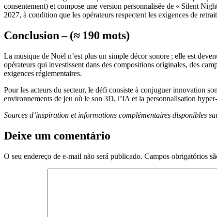
consentement) et compose une version personnalisée de « Silent Night 
2027, à condition que les opérateurs respectent les exigences de retrai
Conclusion – (≈ 190 mots)
La musique de Noël n’est plus un simple décor sonore ; elle est devenu
opérateurs qui investissent dans des compositions originales, des camp
exigences réglementaires.
Pour les acteurs du secteur, le défi consiste à conjuguer innovation so
environnements de jeu où le son 3D, l’IA et la personnalisation hyper
Sources d’inspiration et informations complémentaires disponibles sur 
Deixe um comentário
O seu endereço de e-mail não será publicado.
Campos obrigatórios s