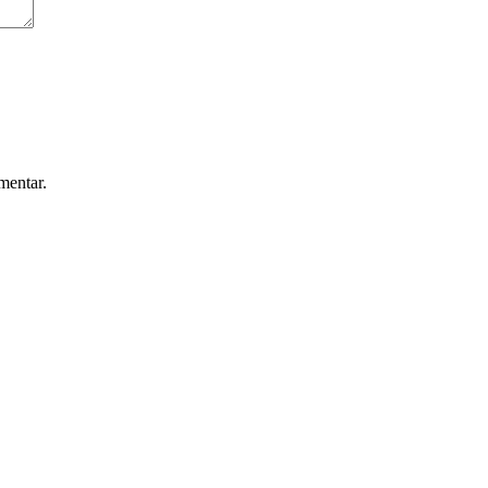
mentar.