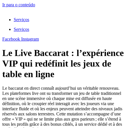
Ir para o conteúdo
Serviços
Serviços
Facebook
Instagram
Le Live Baccarat : l’expérience
VIP qui redéfinit les jeux de
table en ligne
Le baccarat en direct connaît aujourd’hui un véritable renouveau.
Les plateformes live ont su transformer un jeu de table traditionnel
en une scène immersive où chaque mise est diffusée en haute
définition, où le croupier réel interagit avec les joueurs via une
interface fluide et où les enjeux peuvent atteindre des niveaux jadis
réservés aux salons terrestres. Cette mutation s’accompagne d’une
offre « VIP » qui ne se limite plus aux gros parieurs ; elle s’étend à
tous les profils grâce à des bonus ciblés, à un service dédié et à des