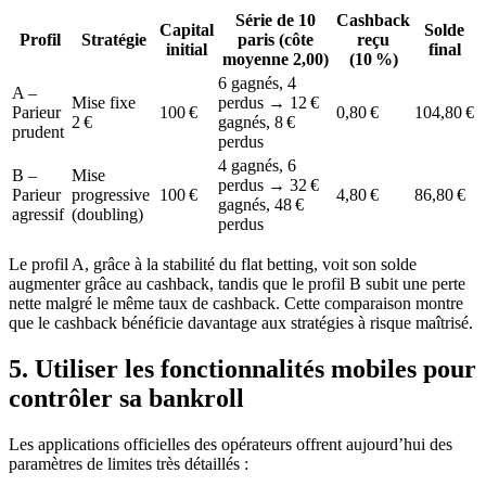
Série de 10
Cashback
Capital
Solde
Profil
Stratégie
paris (côte
reçu
initial
final
moyenne 2,00)
(10 %)
6 gagnés, 4
A –
Mise fixe
perdus → 12 €
Parieur
100 €
0,80 €
104,80 €
2 €
gagnés, 8 €
prudent
perdus
4 gagnés, 6
B –
Mise
perdus → 32 €
Parieur
progressive
100 €
4,80 €
86,80 €
gagnés, 48 €
agressif
(doubling)
perdus
Le profil A, grâce à la stabilité du flat betting, voit son solde
augmenter grâce au cashback, tandis que le profil B subit une perte
nette malgré le même taux de cashback. Cette comparaison montre
que le cashback bénéficie davantage aux stratégies à risque maîtrisé.
5. Utiliser les fonctionnalités mobiles pour
contrôler sa bankroll
Les applications officielles des opérateurs offrent aujourd’hui des
paramètres de limites très détaillés :