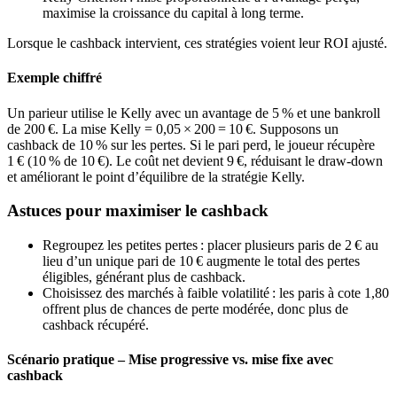
maximise la croissance du capital à long terme.
Lorsque le cashback intervient, ces stratégies voient leur ROI ajusté.
Exemple chiffré
Un parieur utilise le Kelly avec un avantage de 5 % et une bankroll
de 200 €. La mise Kelly = 0,05 × 200 = 10 €. Supposons un
cashback de 10 % sur les pertes. Si le pari perd, le joueur récupère
1 € (10 % de 10 €). Le coût net devient 9 €, réduisant le draw‑down
et améliorant le point d’équilibre de la stratégie Kelly.
Astuces pour maximiser le cashback
Regroupez les petites pertes : placer plusieurs paris de 2 € au
lieu d’un unique pari de 10 € augmente le total des pertes
éligibles, générant plus de cashback.
Choisissez des marchés à faible volatilité : les paris à cote 1,80
offrent plus de chances de perte modérée, donc plus de
cashback récupéré.
Scénario pratique – Mise progressive vs. mise fixe avec
cashback