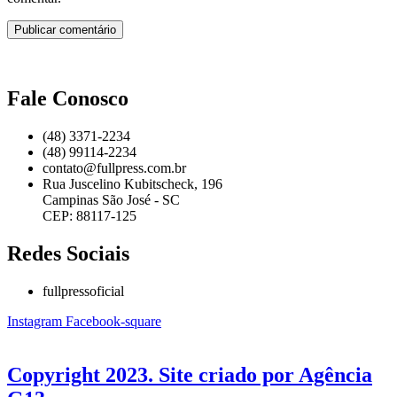
Fale Conosco
(48) 3371-2234
(48) 99114-2234
contato@fullpress.com.br
Rua Juscelino Kubitscheck, 196
Campinas São José - SC
CEP: 88117-125
Redes Sociais
fullpressoficial
Instagram
Facebook-square
Copyright 2023. Site criado por Agência