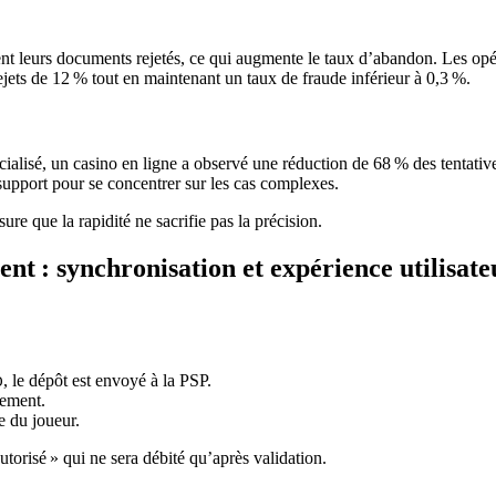
oient leurs documents rejetés, ce qui augmente le taux d’abandon. Les opé
rejets de 12 % tout en maintenant un taux de fraude inférieur à 0,3 %.
ialisé, un casino en ligne a observé une réduction de 68 % des tentati
 support pour se concentrer sur les cas complexes.
ure que la rapidité ne sacrifie pas la précision.
ent : synchronisation et expérience utilisate
, le dépôt est envoyé à la PSP.
D
iement.
e du joueur.
torisé » qui ne sera débité qu’après validation.