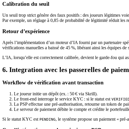
Calibration du seuil
Un seuil trop strict génère des faux positifs : des joueurs légitimes v
Par exemple, un réglage à 0,85 de probabilité de légitimité réduit les 
Retour d’expérience
Après l’implémentation d’un moteur d’IA fourni par un partenaire spéc
vérifications manuelles a baissé de 45 %, libérant ainsi les équipes de
L’IA, lorsqu’elle est correctement calibrée, devient le garde‑fou qui ass
6. Integration avec les passerelles de paiem
Workflow de vérification avant transaction
Le joueur initie un dépôt (ex. : 50 € via Skrill).
Le front‑end interroge le service KYC : si le statut est
VERIFIE
La PSP effectue une pré‑authorisation, retourne un token de pa
Le serveur de paiement débite le compte et crédite le portefeuill
Si le statut KYC est
, le système propose un paiement « pré‑au
PENDING