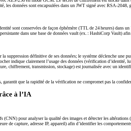
e avec AES‑256 en mode GCM. Le secret de chiffrement est stocké dans
ntité, les données sont encapsulées dans un JWT signé avec RSA‑2048, gar
entité sont conservées de façon éphémère (TTL de 24 heures) dans un bu
rsistante dans une base de données vault (ex. : HashiCorp Vault) afin
la suppression définitive de ses données; le système déclenche une purg
cher indique clairement l’usage des données (vérification d’identité, lut
ure, chiffrement, transmission, stockage) est journalisée avec un identi
arantit que la rapidité de la vérification ne compromet pas la confident
râce à l’IA
ifs (CNN) pour analyser la qualité des images et détecter les altératio
eure de capture, adresse IP, appareil) afin d’identifier les comportemen