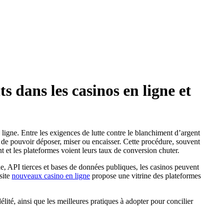
s dans les casinos en ligne et
igne. Entre les exigences de lutte contre le blanchiment d’argent
nt de pouvoir déposer, miser ou encaisser. Cette procédure, souvent
 et les plateformes voient leurs taux de conversion chuter.
ie, API tierces et bases de données publiques, les casinos peuvent
site
nouveaux casino en ligne
propose une vitrine des plateformes
élité, ainsi que les meilleures pratiques à adopter pour concilier