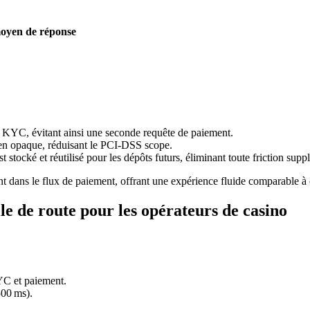
oyen de réponse
on KYC, évitant ainsi une seconde requête de paiement.
ken opaque, réduisant le PCI‑DSS scope.
t stocké et réutilisé pour les dépôts futurs, éliminant toute friction supp
nt dans le flux de paiement, offrant une expérience fluide comparable à ce
lle de route pour les opérateurs de casino
YC et paiement.
500 ms).