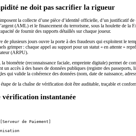
idité ne doit pas sacrifier la rigueur
osent la collecte d’une pièce d’identité officielle, d’un justificatif d
 d’argent (AML) et le financement du terrorisme, sous la houlette de la 
capacité de fournir des rapports détaillés sur chaque joueur.
e de plusieurs jours ouvre la porte à des fraudeurs qui exploitent le tem
nels grimper : chaque appel au support pour un statut « en attente » rep
lisateur (ARPU).
t, la biométrie (reconnaissance faciale, empreinte digitale) permet de co
nt un accès à des bases de données publiques (registre des passeports, l
les qui valide la cohérence des données (nom, date de naissance, adresse
étape de la chaîne de vérification doit être auditable, traçable et confo
 vérification instantanée
[Serveur de Paiement]
