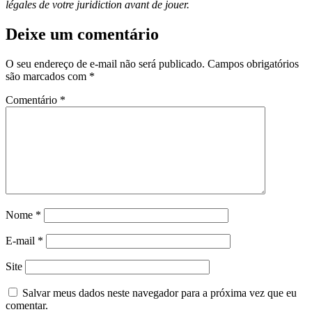
légales de votre juridiction avant de jouer.
Deixe um comentário
O seu endereço de e-mail não será publicado.
Campos obrigatórios
são marcados com
*
Comentário
*
Nome
*
E-mail
*
Site
Salvar meus dados neste navegador para a próxima vez que eu
comentar.