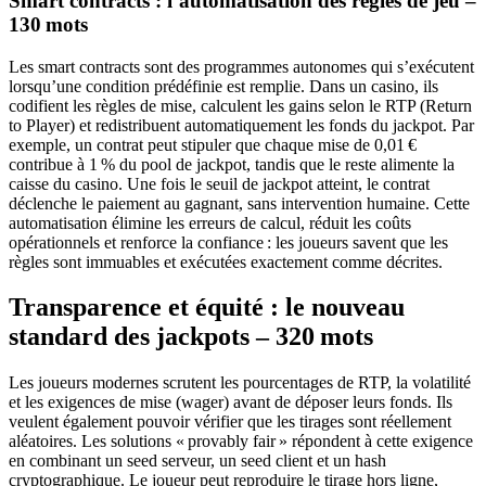
Smart contracts : l’automatisation des règles de jeu –
130 mots
Les smart contracts sont des programmes autonomes qui s’exécutent
lorsqu’une condition prédéfinie est remplie. Dans un casino, ils
codifient les règles de mise, calculent les gains selon le RTP (Return
to Player) et redistribuent automatiquement les fonds du jackpot. Par
exemple, un contrat peut stipuler que chaque mise de 0,01 €
contribue à 1 % du pool de jackpot, tandis que le reste alimente la
caisse du casino. Une fois le seuil de jackpot atteint, le contrat
déclenche le paiement au gagnant, sans intervention humaine. Cette
automatisation élimine les erreurs de calcul, réduit les coûts
opérationnels et renforce la confiance : les joueurs savent que les
règles sont immuables et exécutées exactement comme décrites.
Transparence et équité : le nouveau
standard des jackpots – 320 mots
Les joueurs modernes scrutent les pourcentages de RTP, la volatilité
et les exigences de mise (wager) avant de déposer leurs fonds. Ils
veulent également pouvoir vérifier que les tirages sont réellement
aléatoires. Les solutions « provably fair » répondent à cette exigence
en combinant un seed serveur, un seed client et un hash
cryptographique. Le joueur peut reproduire le tirage hors ligne,