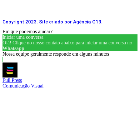
Copyright 2023. Site criado por Agência G13.
Em que podemos ajudar?
Iniciar uma conversa
Olá! Clique no nosso contato abaixo para iniciar uma conversa no
Whatsapp
Nossa equipe geralmente responde em alguns minutos
Full Press
Comunicação Visual