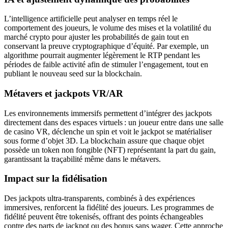
L’intelligence artificielle peut analyser en temps réel le
comportement des joueurs, le volume des mises et la volatilité du
marché crypto pour ajuster les probabilités de gain tout en
conservant la preuve cryptographique d’équité. Par exemple, un
algorithme pourrait augmenter légèrement le RTP pendant les
périodes de faible activité afin de stimuler l’engagement, tout en
publiant le nouveau seed sur la blockchain.
Métavers et jackpots VR/AR
Les environnements immersifs permettent d’intégrer des jackpots
directement dans des espaces virtuels : un joueur entre dans une salle
de casino VR, déclenche un spin et voit le jackpot se matérialiser
sous forme d’objet 3D. La blockchain assure que chaque objet
possède un token non fongible (NFT) représentant la part du gain,
garantissant la traçabilité même dans le métavers.
Impact sur la fidélisation
Des jackpots ultra‑transparents, combinés à des expériences
immersives, renforcent la fidélité des joueurs. Les programmes de
fidélité peuvent être tokenisés, offrant des points échangeables
contre des parts de jackpot ou des bonus sans wager. Cette approche