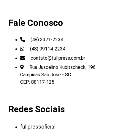
Fale Conosco
(48) 3371-2234
(48) 99114-2234
contato@fullpress.com.br
Rua Juscelino Kubitscheck, 196
Campinas São José - SC
CEP: 88117-125
Redes Sociais
fullpressoficial