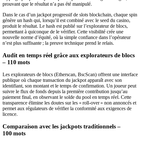
prouvant que le résultat n’a pas été manipulé.
Dans le cas d’un jackpot progressif de slots blockchain, chaque spin
génère un hash qui, lorsqu’il est combiné avec le seed du casino,
produit le résultat. Le hash est publié sur l’explorateur de blocs,
permettant à quiconque de le vérifier. Cette visibilité crée une
nouvelle norme d’équité, où la simple confiance dans l’opérateur
n’est plus suffisante ; la preuve technique prend le relais.
Audit en temps réel grâce aux explorateurs de blocs
– 110 mots
Les explorateurs de blocs (Etherscan, BscScan) offrent une interface
publique où chaque transaction du jackpot apparaît avec son
identifiant, son montant et le temps de confirmation. Un joueur peut
suivre le flux de fonds depuis la première contribution jusqu’au
paiement final, en observant le solde du pool en temps réel. Cette
transparence élimine les doutes sur les « roll‑over » non annoncés et
permet aux régulateurs de vérifier la conformité aux exigences de
licence.
Comparaison avec les jackpots traditionnels –
100 mots