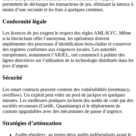
permettent de décharger les transactions de jeu, réduisant la latence à
moins d’une seconde et les frais à quelques centimes.
Conformité légale
Les licences de jeu exigent le respect des règles AML/KYC. Même
si la blockchain offre l’anonymat, les opérateurs doivent
implémenter des processus d’identification hors‑chaîne et conserver
des registres conformes aux exigences locales. Les autorités
européennes, notamment l’ARJEL, ont commencé à publier des
lignes directrices sur l’utilisation de la technologie distribuée dans les
jeux d’argent.
Sécurité
Les smart contracts peuvent contenir des vulnérabilités (reentrancy,
overflow). Un exploit peut vider un pool de jackpot en quelques
minutes. Les meilleures pratiques incluent des audits de code par des
sociétés reconnues (CertiK, Quantstamp) et le déploiement de
contrats upgradables avec des mécanismes de pause d’urgence.
Stratégies d’atténuation
Audits réguliers : au moins deux audits indépendants avant le