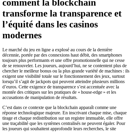
comment la blockchain
transforme la transparence et
l’équité dans les casinos
modernes
Le marché du jeu en ligne a explosé au cours de la dernière
décennie, portée par des connexions haut débit, des smartphones
toujours plus performants et une offre promotionnelle qui ne cesse
de se renouveler. Les joueurs, aujourd’hui, ne se contentent plus de
chercher le meilleur bonus ou la plus grande variété de machines : ils
exigent une visibilité totale sur le fonctionnement des jeux, surtout
lorsqu’il s’agit de jackpots qui peuvent atteindre plusieurs millions
d’euros. Cette exigence de transparence s’est accentuée avec la
montée des critiques sur les pratiques de « house‑edge » et les
accusations de manipulation de résultats.
C’est dans ce contexte que la blockchain apparaît comme une
réponse technologique majeure. En inscrivant chaque mise, chaque
tirage et chaque redistribution sur un registre immuable, elle offre
une traçabilité que les systèmes centralisés ne peuvent égaler. Pour
les joueurs qui souhaitent approfondir leurs recherches, le site