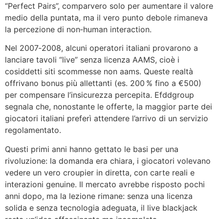
“Perfect Pairs”, comparvero solo per aumentare il valore
medio della puntata, ma il vero punto debole rimaneva
la percezione di non‑human interaction.
Nel 2007‑2008, alcuni operatori italiani provarono a
lanciare tavoli “live” senza licenza AAMS, cioè i
cosiddetti siti scommesse non aams. Queste realtà
offrivano bonus più allettanti (es. 200 % fino a €500)
per compensare l’insicurezza percepita. Efddgroup
segnala che, nonostante le offerte, la maggior parte dei
giocatori italiani preferì attendere l’arrivo di un servizio
regolamentato.
Questi primi anni hanno gettato le basi per una
rivoluzione: la domanda era chiara, i giocatori volevano
vedere un vero croupier in diretta, con carte reali e
interazioni genuine. Il mercato avrebbe risposto pochi
anni dopo, ma la lezione rimane: senza una licenza
solida e senza tecnologia adeguata, il live blackjack