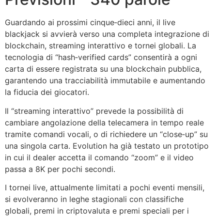
Guardando ai prossimi cinque‑dieci anni, il live
blackjack si avvierà verso una completa integrazione di
blockchain, streaming interattivo e tornei globali. La
tecnologia di “hash‑verified cards” consentirà a ogni
carta di essere registrata su una blockchain pubblica,
garantendo una tracciabilità immutabile e aumentando
la fiducia dei giocatori.
Il “streaming interattivo” prevede la possibilità di
cambiare angolazione della telecamera in tempo reale
tramite comandi vocali, o di richiedere un “close‑up” su
una singola carta. Evolution ha già testato un prototipo
in cui il dealer accetta il comando “zoom” e il video
passa a 8K per pochi secondi.
I tornei live, attualmente limitati a pochi eventi mensili,
si evolveranno in leghe stagionali con classifiche
globali, premi in criptovaluta e premi speciali per i