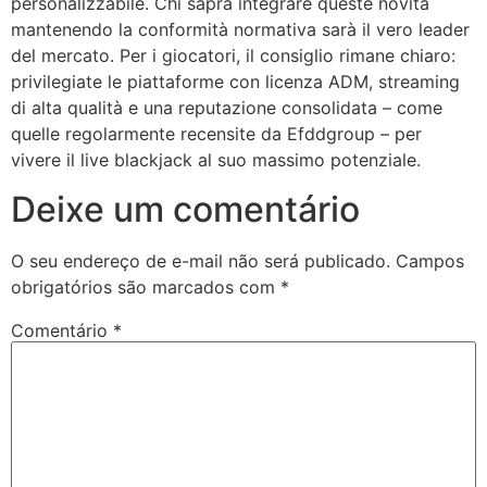
personalizzabile. Chi saprà integrare queste novità
mantenendo la conformità normativa sarà il vero leader
del mercato. Per i giocatori, il consiglio rimane chiaro:
privilegiate le piattaforme con licenza ADM, streaming
di alta qualità e una reputazione consolidata – come
quelle regolarmente recensite da Efddgroup – per
vivere il live blackjack al suo massimo potenziale.
Deixe um comentário
O seu endereço de e-mail não será publicado.
Campos
obrigatórios são marcados com
*
Comentário
*