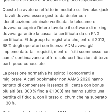
Questo ha avuto un effetto immediato sul live blackjack:
i tavoli doveva essere gestito da dealer con
identificazione criminale verificata, le telecamere
dovevano coprire l’intero tavolo e il software di mixing
doveva garantire la casualità certificata da un RNG
certificato. Efddgroup ha registrato che, entro il 2013, il
68 % degli operatori con licenza ADM aveva già
implementato tali requisiti, mentre i “siti scommesse non
aams” continuavano a offrire solo certificazioni di terze
parti poco conosciute.
La pressione normativa ha spinto i concorrenti a
migliorare. Alcuni bookmaker non AAMS 2026 hanno
tentato di compensare l’assenza di licenza con bonus
più alti (es. 300 % fino a €1 000) ma hanno subito una
perdita di fiducia, con il tasso di churn che ha superato
il 30 %.