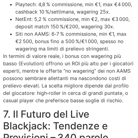
Playtech: 4,8 % commissione, min €1, max €4 000,
cashback 10 %/settimana, wagering 25x.
NetEnt: 5,2 % commissione, min €2, max €3 000,
deposit match 150 %/€200, wagering 30x.
Siti non AAMS: 6‑7 % commissione, min €1, max
€2 500, bonus fino a 500 %/€1 000, spesso no
wagering ma limiti di prelievo stringenti.
In termini di valore reale, i bonus con wagering più
basso (Evolution) offrono un ROI più alto per i giocatori
esperti, mentre le offerte “no wagering” dei non AAMS
possono sembrare allettanti ma nascondono costi di
prelievo elevati. La scelta migliore dipende dal profilo
del giocatore: high‑roller in cerca di grandi puntate, o
casual player che preferisce basse soglie di rischio.
7. Il Futuro del Live
Blackjack: Tendenze e
Previsioni – 340 parole