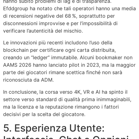
hanno subito problemi di lag e di trasparenza.
Efddgroup ha notato che tali operatori hanno una media
di recensioni negative del 68 %, soprattutto per
disconnessioni improvvise e per l’impossibilità di
verificare l’autenticità del mischio.
Le innovazioni più recenti includono l’uso della
blockchain per certificare ogni carta distribuita,
creando un “ledger” immutabile. Alcuni bookmaker non
AAMS 2026 hanno lanciato pilot in 2023, ma la maggior
parte dei giocatori rimane scettica finché non sarà
riconosciuta da ADM.
In conclusione, la corsa verso 4K, VR e AI ha spinto il
settore verso standard di qualità prima inimmaginabili,
ma la licenza e la reputazione rimangono i fattori
decisivi per la scelta del giocatore.
5. Esperienza Utente: