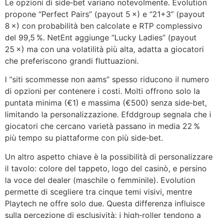
Le opzioni di side‑bet variano notevolmente. Evolution
propone “Perfect Pairs” (payout 5 ×) e “21+3” (payout
8 ×) con probabilità ben calcolate e RTP complessivo
del 99,5 %. NetEnt aggiunge “Lucky Ladies” (payout
25 ×) ma con una volatilità più alta, adatta a giocatori
che preferiscono grandi fluttuazioni.
I “siti scommesse non aams” spesso riducono il numero
di opzioni per contenere i costi. Molti offrono solo la
puntata minima (€1) e massima (€500) senza side‑bet,
limitando la personalizzazione. Efddgroup segnala che i
giocatori che cercano varietà passano in media 22 %
più tempo su piattaforme con più side‑bet.
Un altro aspetto chiave è la possibilità di personalizzare
il tavolo: colore del tappeto, logo del casinò, e persino
la voce del dealer (maschile o femminile). Evolution
permette di scegliere tra cinque temi visivi, mentre
Playtech ne offre solo due. Questa differenza influisce
sulla percezione di esclusività: i high‑roller tendono a