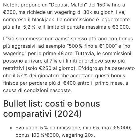
NetEnt propone un “Deposit Match” del 150 % fino a
€200, ma richiede un wagering di 30x su giochi live,
compreso il blackjack. La commissione è leggermente
più alta, 5,2 %, e il limite di puntata massima è €3 000.
I “siti scommesse non aams” spesso attirano con bonus
più aggressivi, ad esempio “500 % fino a €1 000” e “no
wagering” per le prime 48 ore. Tuttavia, le commissioni
possono arrivare al 7 % e i limiti di prelievo sono più
restrittivi (solo €250 al giorno). Efddgroup ha osservato
che il 57 % dei giocatori che accettano questi bonus
finisce per perdere più di €400 entro il primo mese, a
causa di condizioni nascoste.
Bullet list: costi e bonus
comparativi (2024)
Evolution: 5 % commissione, min €5, max €5 000,
bonus 100 %/€300, wagering 20x.