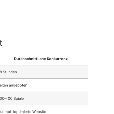
t
Durchschnittliche Konkurrenz
8 Stunden
elten angeboten
00‑400 Spiele
ur mobiloptimierte Website