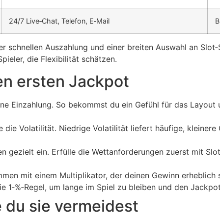
24/7 Live‑Chat, Telefon, E‑Mail
B
r schnellen Auszahlung und einer breiten Auswahl an Slot‑S
pieler, die Flexibilität schätzen.
en ersten Jackpot
hne Einzahlung. So bekommst du ein Gefühl für das Layout 
ie Volatilität. Niedrige Volatilität liefert häufige, kleine
ezielt ein. Erfülle die Wettanforderungen zuerst mit Slot
ommen mit einem Multiplikator, der deinen Gewinn erheblich 
die 1‑%‑Regel, um lange im Spiel zu bleiben und den Jackpot
 du sie vermeidest