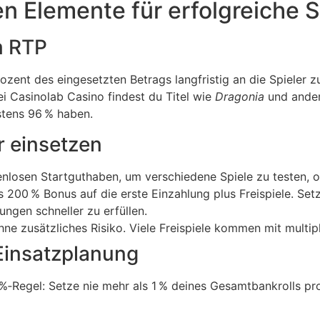
n Elemente für erfolgreiche 
m RTP
Prozent des eingesetzten Betrags langfristig an die Spieler 
i Casinolab Casino findest du Titel wie
Dragonia
und ander
stens 96 % haben.
r einsetzen
losen Startguthaben, um verschiedene Spiele zu testen, oh
 200 % Bonus auf die erste Einzahlung plus Freispiele. Set
ngen schneller zu erfüllen.
hne zusätzliches Risiko. Viele Freispiele kommen mit multip
insatzplanung
 1‑%‑Regel: Setze nie mehr als 1 % deines Gesamtbankrolls 