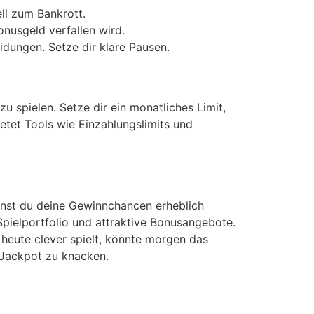
ell zum Bankrott.
nusgeld verfallen wird.
dungen. Setze dir klare Pausen.
 spielen. Setze dir ein monatliches Limit,
tet Tools wie Einzahlungslimits und
nnst du deine Gewinnchancen erheblich
 Spielportfolio und attraktive Bonusangebote.
heute clever spielt, könnte morgen das
 Jackpot zu knacken.