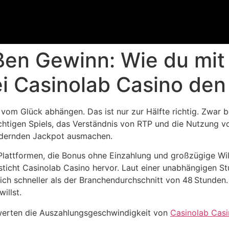
en Gewinn: Wie du mit 
ei Casinolab Casino de
in vom Glück abhängen. Das ist nur zur Hälfte richtig. Zwar
ichtigen Spiels, das Verständnis von RTP und die Nutzung 
ndernden Jackpot ausmachen.
ss Plattformen, die Bonus ohne Einzahlung und großzügige 
sticht Casinolab Casino hervor. Laut einer unabhängigen S
lich schneller als der Branchendurchschnitt von 48 Stunden.
illst.
bewerten die Auszahlungsgeschwindigkeit von
Casinolab Casin