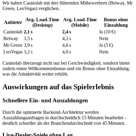
Wir haben Casinolab mit drei führenden Mitbewerbern (Betway, Mr
Green, LeoVegas) verglichen.
Avg. Load‑Time
Avg. Load‑Time
Bonus ohne
Anbieter
(Desktop)
(Mobile)
Einzahlung
Casinolab
2,1 s
2,4 s
Ja (10 €)
Betway
3,5 s
4,2 s
Nein
Mr Green
3,9 s
4,6 s
Ja (5 €)
LeoVegas
3,2 s
4,0 s
Nein
Casinolab überzeugt nicht nur bei Geschwindigkeit, sondern bietet
zudem einen Willkommensbonus und ein Bonus ohne Einzahlung,
was die Attraktivität weiter erhöht.
Auswirkungen auf das Spielerlebnis
Schnellere Ein- und Auszahlungen
Durch die optimierte Backend‑Architektur werden
Auszahlungsanfragen in durchschnittlich 15 Minuten bearbeitet –
deutlich schneller als der Branchendurchschnitt von 45 Minuten.
Live‑Dealer‑Spiele ohne Lag