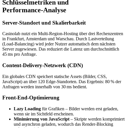
Schlüsselmetriken und
Performance‑Analyse
Server‑Standort und Skalierbarkeit
Casinolab nutzt ein Multi‑Region‑Hosting über drei Rechenzentren
in Frankfurt, Amsterdam und Warschau. Durch Lastverteilung
(Load‑Balancing) wird jeder Nutzer automatisch dem nächsten
Server zugewiesen. Das reduziert die Latenz um durchschnittlich
45 ms pro Anfrage.
Content‑Delivery‑Netzwerk (CDN)
Ein globales CDN speichert statische Assets (Bilder, CSS,
JavaScript) an über 120 Edge‑Standorten. Das Ergebnis: 80 % der
Anfragen werden innerhalb von 30 ms bedient.
Front‑End‑Optimierung
Lazy Loading
für Grafiken – Bilder werden erst geladen,
wenn sie im Sichtfeld erscheinen.
Minimierung von JavaScript
– Skripte werden komprimiert
und asynchron geladen, wodurch das Render‑Blocking