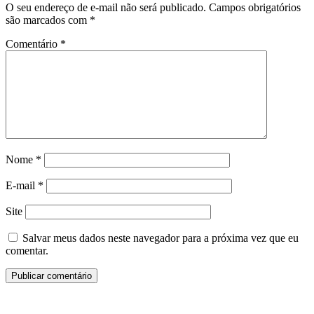
O seu endereço de e-mail não será publicado.
Campos obrigatórios
são marcados com
*
Comentário
*
Nome
*
E-mail
*
Site
Salvar meus dados neste navegador para a próxima vez que eu
comentar.