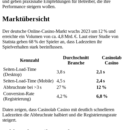
und geben praxisnahe Empfehlungen für Betreiber, die ihre
Performance steigern wollen.
Marktübersicht
Der deutsche Online‑Casino‑Markt wuchs 2023 um 12 % und
erreichte ein Volumen von ca. 4,8 Mrd. €. Laut einer Studie von
Statista geben 68 % der Spieler an, dass Ladezeiten ihr
Spielverhalten stark beeinflussen.
Durchschnitt
Casinolab
Kennzahl
Branche
Casino
Seiten‑Load‑Time
3,8 s
2,1 s
(Desktop)
Seiten‑Load‑Time (Mobile)
4,5 s
2,4 s
Abbruchrate bei >3 s
27 %
12 %
Conversion‑Rate
4,2 %
6,8 %
(Registrierung)
Daten zeigen, dass Casinolab Casino mit deutlich schnelleren
Ladezeiten die Abbruchrate halbiert und die Registrierungsrate
steigert.