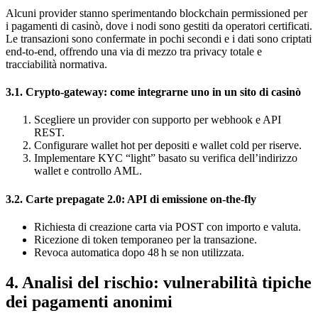
Alcuni provider stanno sperimentando blockchain permissioned per
i pagamenti di casinò, dove i nodi sono gestiti da operatori certificati.
Le transazioni sono confermate in pochi secondi e i dati sono criptati
end‑to‑end, offrendo una via di mezzo tra privacy totale e
tracciabilità normativa.
3.1. Crypto‑gateway: come integrarne uno in un sito di casinò
Scegliere un provider con supporto per webhook e API
REST.
Configurare wallet hot per depositi e wallet cold per riserve.
Implementare KYC “light” basato su verifica dell’indirizzo
wallet e controllo AML.
3.2. Carte prepagate 2.0: API di emissione on‑the‑fly
Richiesta di creazione carta via POST con importo e valuta.
Ricezione di token temporaneo per la transazione.
Revoca automatica dopo 48 h se non utilizzata.
4. Analisi del rischio: vulnerabilità tipiche
dei pagamenti anonimi