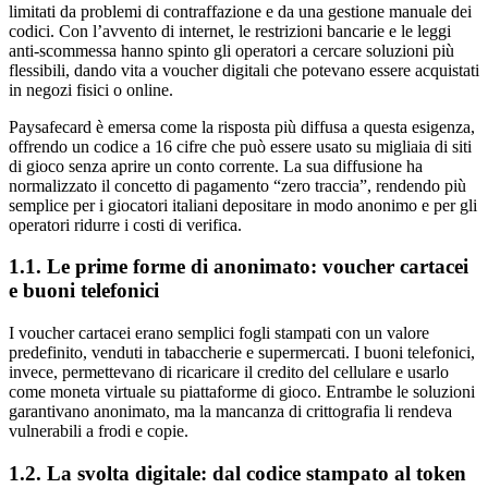
limitati da problemi di contraffazione e da una gestione manuale dei
codici. Con l’avvento di internet, le restrizioni bancarie e le leggi
anti‑scommessa hanno spinto gli operatori a cercare soluzioni più
flessibili, dando vita a voucher digitali che potevano essere acquistati
in negozi fisici o online.
Paysafecard è emersa come la risposta più diffusa a questa esigenza,
offrendo un codice a 16 cifre che può essere usato su migliaia di siti
di gioco senza aprire un conto corrente. La sua diffusione ha
normalizzato il concetto di pagamento “zero traccia”, rendendo più
semplice per i giocatori italiani depositare in modo anonimo e per gli
operatori ridurre i costi di verifica.
1.1. Le prime forme di anonimato: voucher cartacei
e buoni telefonici
I voucher cartacei erano semplici fogli stampati con un valore
predefinito, venduti in tabaccherie e supermercati. I buoni telefonici,
invece, permettevano di ricaricare il credito del cellulare e usarlo
come moneta virtuale su piattaforme di gioco. Entrambe le soluzioni
garantivano anonimato, ma la mancanza di crittografia li rendeva
vulnerabili a frodi e copie.
1.2. La svolta digitale: dal codice stampato al token