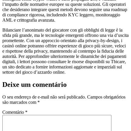
l’impatto delle normative europee su queste soluzioni. Gli operatori
che desiderano integrare questi metodi devono seguire una roadmap
di compliance rigorosa, includendo KYC leggero, monitoraggio
AML e crittografia avanzata.
Bilanciare l’anonimato del giocatore con gli obblighi di legge è la
sfida più grande, ma le tecnologie emergenti offrono una via d’uscita
promettente. Con un approccio orientato alla privacy‑by‑design, i
casinò online potranno offrire esperienze di gioco più sicure, veloci
e rispettose della privacy, mantenendo al contempo la fiducia delle
autorità. Per approfondire ulteriormente le dinamiche dei pagamenti
digitali, i lettori possono consultare le risorse disponibili su Tbicare,
un sito dedicato a fornire informazioni aggiornate e imparziali sul
settore del gioco d’azzardo online.
Deixe um comentário
O seu endereço de e-mail não será publicado.
Campos obrigatórios
são marcados com
*
Comentário
*