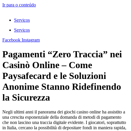
Ir para o conteúdo
Serviços
Serviços
Facebook
Instagram
Pagamenti “Zero Traccia” nei
Casinò Online – Come
Paysafecard e le Soluzioni
Anonime Stanno Ridefinendo
la Sicurezza
Negli ultimi anni il panorama dei giochi casino online ha assistito a
una crescita esponenziale della domanda di metodi di pagamento
che non lascino una traccia digitale evidente. I giocatori, soprattutto
in Italia, cercano la possibilità di depositare fondi in maniera rapida,