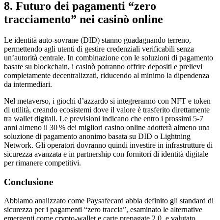
8. Futuro dei pagamenti “zero
tracciamento” nei casinò online
Le identità auto‑sovrane (DID) stanno guadagnando terreno,
permettendo agli utenti di gestire credenziali verificabili senza
un’autorità centrale. In combinazione con le soluzioni di pagamento
basate su blockchain, i casinò potranno offrire depositi e prelievi
completamente decentralizzati, riducendo al minimo la dipendenza
da intermediari.
Nel metaverso, i giochi d’azzardo si integreranno con NFT e token
di utilità, creando ecosistemi dove il valore è trasferito direttamente
tra wallet digitali. Le previsioni indicano che entro i prossimi 5‑7
anni almeno il 30 % dei migliori casino online adotterà almeno una
soluzione di pagamento anonimo basata su DID o Lightning
Network. Gli operatori dovranno quindi investire in infrastrutture di
sicurezza avanzata e in partnership con fornitori di identità digitale
per rimanere competitivi.
Conclusione
Abbiamo analizzato come Paysafecard abbia definito gli standard di
sicurezza per i pagamenti “zero traccia”, esaminato le alternative
emergenti come crypto‑wallet e carte prepagate 2.0, e valutato