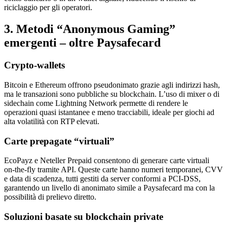
riciclaggio per gli operatori.
3. Metodi “Anonymous Gaming”
emergenti – oltre Paysafecard
Crypto‑wallets
Bitcoin e Ethereum offrono pseudonimato grazie agli indirizzi hash,
ma le transazioni sono pubbliche su blockchain. L’uso di mixer o di
sidechain come Lightning Network permette di rendere le
operazioni quasi istantanee e meno tracciabili, ideale per giochi ad
alta volatilità con RTP elevati.
Carte prepagate “virtuali”
EcoPayz e Neteller Prepaid consentono di generare carte virtuali
on‑the‑fly tramite API. Queste carte hanno numeri temporanei, CVV
e data di scadenza, tutti gestiti da server conformi a PCI‑DSS,
garantendo un livello di anonimato simile a Paysafecard ma con la
possibilità di prelievo diretto.
Soluzioni basate su blockchain private