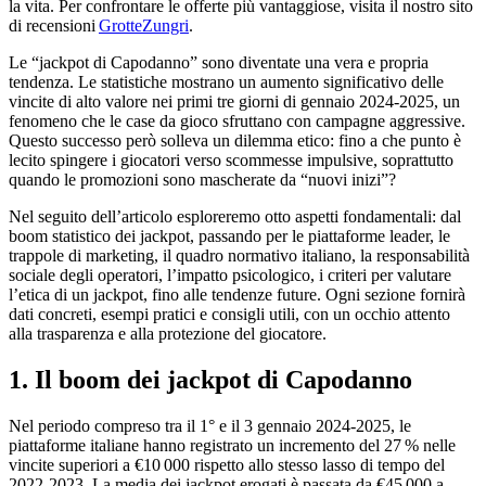
la vita. Per confrontare le offerte più vantaggiose, visita il nostro sito
di recensioni
GrotteZungri
.
Le “jackpot di Capodanno” sono diventate una vera e propria
tendenza. Le statistiche mostrano un aumento significativo delle
vincite di alto valore nei primi tre giorni di gennaio 2024‑2025, un
fenomeno che le case da gioco sfruttano con campagne aggressive.
Questo successo però solleva un dilemma etico: fino a che punto è
lecito spingere i giocatori verso scommesse impulsive, soprattutto
quando le promozioni sono mascherate da “nuovi inizi”?
Nel seguito dell’articolo esploreremo otto aspetti fondamentali: dal
boom statistico dei jackpot, passando per le piattaforme leader, le
trappole di marketing, il quadro normativo italiano, la responsabilità
sociale degli operatori, l’impatto psicologico, i criteri per valutare
l’etica di un jackpot, fino alle tendenze future. Ogni sezione fornirà
dati concreti, esempi pratici e consigli utili, con un occhio attento
alla trasparenza e alla protezione del giocatore.
1. Il boom dei jackpot di Capodanno
Nel periodo compreso tra il 1° e il 3 gennaio 2024‑2025, le
piattaforme italiane hanno registrato un incremento del 27 % nelle
vincite superiori a €10 000 rispetto allo stesso lasso di tempo del
2022‑2023. La media dei jackpot erogati è passata da €45 000 a