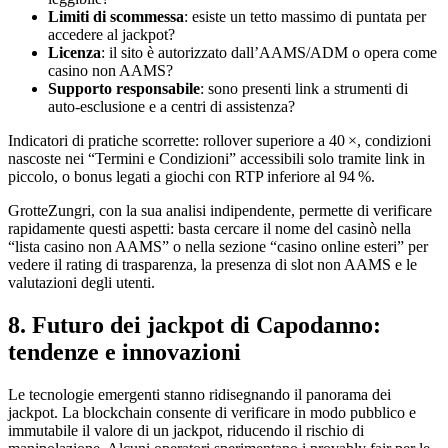
Limiti di scommessa
: esiste un tetto massimo di puntata per
accedere al jackpot?
Licenza
: il sito è autorizzato dall’AAMS/ADM o opera come
casino non AAMS?
Supporto responsabile
: sono presenti link a strumenti di
auto‑esclusione e a centri di assistenza?
Indicatori di pratiche scorrette: rollover superiore a 40 ×, condizioni
nascoste nei “Termini e Condizioni” accessibili solo tramite link in
piccolo, o bonus legati a giochi con RTP inferiore al 94 %.
GrotteZungri, con la sua analisi indipendente, permette di verificare
rapidamente questi aspetti: basta cercare il nome del casinò nella
“lista casino non AAMS” o nella sezione “casino online esteri” per
vedere il rating di trasparenza, la presenza di slot non AAMS e le
valutazioni degli utenti.
8. Futuro dei jackpot di Capodanno:
tendenze e innovazioni
Le tecnologie emergenti stanno ridisegnando il panorama dei
jackpot. La blockchain consente di verificare in modo pubblico e
immutabile il valore di un jackpot, riducendo il rischio di