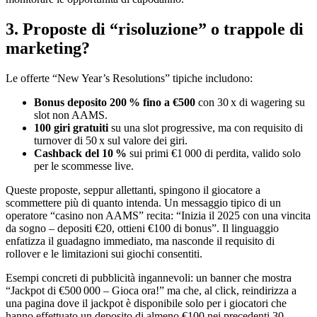
3. Proposte di “risoluzione” o trappole di
marketing?
Le offerte “New Year’s Resolutions” tipiche includono:
Bonus deposito 200 % fino a €500
con 30 x di wagering su
slot non AAMS.
100 giri gratuiti
su una slot progressive, ma con requisito di
turnover di 50 x sul valore dei giri.
Cashback del 10 %
sui primi €1 000 di perdita, valido solo
per le scommesse live.
Queste proposte, seppur allettanti, spingono il giocatore a
scommettere più di quanto intenda. Un messaggio tipico di un
operatore “casino non AAMS” recita: “Inizia il 2025 con una vincita
da sogno – depositi €20, ottieni €100 di bonus”. Il linguaggio
enfatizza il guadagno immediato, ma nasconde il requisito di
rollover e le limitazioni sui giochi consentiti.
Esempi concreti di pubblicità ingannevoli: un banner che mostra
“Jackpot di €500 000 – Gioca ora!” ma che, al click, reindirizza a
una pagina dove il jackpot è disponibile solo per i giocatori che
hanno effettuato un deposito di almeno €100 nei precedenti 30