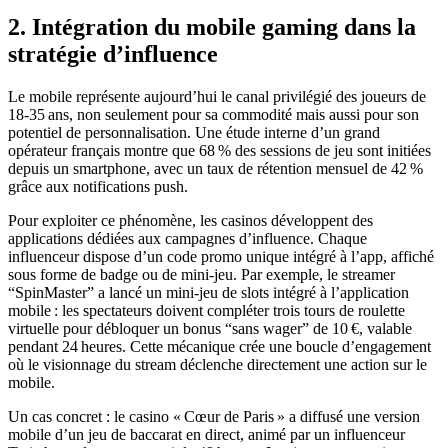
2. Intégration du mobile gaming dans la
stratégie d’influence
Le mobile représente aujourd’hui le canal privilégié des joueurs de
18‑35 ans, non seulement pour sa commodité mais aussi pour son
potentiel de personnalisation. Une étude interne d’un grand
opérateur français montre que 68 % des sessions de jeu sont initiées
depuis un smartphone, avec un taux de rétention mensuel de 42 %
grâce aux notifications push.
Pour exploiter ce phénomène, les casinos développent des
applications dédiées aux campagnes d’influence. Chaque
influenceur dispose d’un code promo unique intégré à l’app, affiché
sous forme de badge ou de mini‑jeu. Par exemple, le streamer
“SpinMaster” a lancé un mini‑jeu de slots intégré à l’application
mobile : les spectateurs doivent compléter trois tours de roulette
virtuelle pour débloquer un bonus “sans wager” de 10 €, valable
pendant 24 heures. Cette mécanique crée une boucle d’engagement
où le visionnage du stream déclenche directement une action sur le
mobile.
Un cas concret : le casino « Cœur de Paris » a diffusé une version
mobile d’un jeu de baccarat en direct, animé par un influenceur