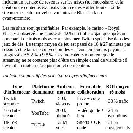
incluent un partage de revenus sur les mises (revenue‑share) et la
création de contenus exclusifs, comme des « after‑hours » où le
streamer teste de nouvelles variantes de BlackJack en
avant‑première.
Les résultats sont quantifiables. Par exemple, le casino « Royal
Flush » a observé une hausse de 42 % du trafic organique après un
partenariat de trois mois avec un streamer Twitch spécialisé dans les
jeux de dés. Le temps moyen de jeu est passé de 18 à 27 minutes par
session, et le taux de conversion des visiteurs en joueurs payants a
progressé de 5,2 % à 9,8 %. Ces indicateurs montrent que le
streaming ne se contente plus d’être un simple canal de visibilité : il
devient un moteur d’acquisition et de rétention.
Tableau comparatif des principaux types d’influenceurs
Type
Plateforme
Audience
Format de
ROI moyen
d’influenceur
dominante
moyenne
collaboration
(6 mois)
Twitch
150 k
Live + code
Twitch
+38 % trafic
streamer
viewers
promo
YouTube
200 k
Vidéo guide +
+24 %
YouTube
creator
abonnés
lien
inscriptions
TikTok
1,2 M
Shorts + QR
+31 %
TikTok
creator
vues
code
engagements