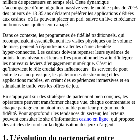
milliers de spectateurs en temps réel. Cette dynamique
s’accompagne d’une migration massive vers le mobile : plus de 70 %
des joueurs de 18‑35 ans déclarent préférer les applications dédiées
aux casinos, où ils peuvent placer un pari, suivre un live et réclamer
un bonus sans quitter leur canapé.
Dans ce contexte, les programmes de fidélité traditionnels, qui
recompensaient essentiellement les visites physiques ou le volume
de mise, peinent à répondre aux attentes d’une clientèle
hyper‑connectée. Les casinos doivent repenser leurs systèmes de
points, leurs niveaux et leurs offres promotionnelles afin d’intégrer
les nouveaux leviers d’engagement numérique. C’est ici
qu’intervient le rôle crucial des influenceurs : ils servent de pont
entre le casino physique, les plateformes de streaming et les
applications mobiles, en créant des expériences immersives et en
stimulant le trafic vers les offres de jeu.
En s’appuyant sur des stratégies de partenariat bien conçues, les
opérateurs peuvent transformer chaque vue, chaque commentaire et
chaque partage en un atout mesurable pour leur programme de
fidélité. Pour approfondir les tendances du secteur, les lecteurs
peuvent consulter le site d’information
casino en ligne
, qui propose
des articles de fond sur la digitalisation des jeux d’argent.
1. L’évolution du partenariat entre