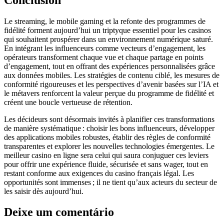
Le streaming, le mobile gaming et la refonte des programmes de
fidélité forment aujourd’hui un triptyque essentiel pour les casinos
qui souhaitent prospérer dans un environnement numérique saturé.
En intégrant les influenceurs comme vecteurs d’engagement, les
opérateurs transforment chaque vue et chaque partage en points
d’engagement, tout en offrant des expériences personnalisées grâce
aux données mobiles. Les stratégies de contenu ciblé, les mesures de
conformité rigoureuses et les perspectives d’avenir basées sur l’IA et
le métavers renforcent la valeur perçue du programme de fidélité et
créent une boucle vertueuse de rétention.
Les décideurs sont désormais invités à planifier ces transformations
de manière systématique : choisir les bons influenceurs, développer
des applications mobiles robustes, établir des règles de conformité
transparentes et explorer les nouvelles technologies émergentes. Le
meilleur casino en ligne sera celui qui saura conjuguer ces leviers
pour offrir une expérience fluide, sécurisée et sans wager, tout en
restant conforme aux exigences du casino français légal. Les
opportunités sont immenses ; il ne tient qu’aux acteurs du secteur de
les saisir dès aujourd’hui.
Deixe um comentário