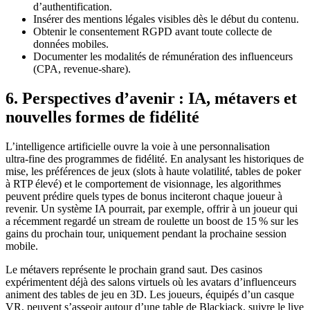
d’authentification.
Insérer des mentions légales visibles dès le début du contenu.
Obtenir le consentement RGPD avant toute collecte de
données mobiles.
Documenter les modalités de rémunération des influenceurs
(CPA, revenue‑share).
6. Perspectives d’avenir : IA, métavers et
nouvelles formes de fidélité
L’intelligence artificielle ouvre la voie à une personnalisation
ultra‑fine des programmes de fidélité. En analysant les historiques de
mise, les préférences de jeux (slots à haute volatilité, tables de poker
à RTP élevé) et le comportement de visionnage, les algorithmes
peuvent prédire quels types de bonus inciteront chaque joueur à
revenir. Un système IA pourrait, par exemple, offrir à un joueur qui
a récemment regardé un stream de roulette un boost de 15 % sur les
gains du prochain tour, uniquement pendant la prochaine session
mobile.
Le métavers représente le prochain grand saut. Des casinos
expérimentent déjà des salons virtuels où les avatars d’influenceurs
animent des tables de jeu en 3D. Les joueurs, équipés d’un casque
VR, peuvent s’asseoir autour d’une table de Blackjack, suivre le live