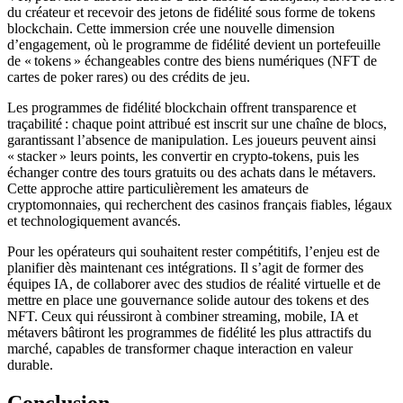
du créateur et recevoir des jetons de fidélité sous forme de tokens
blockchain. Cette immersion crée une nouvelle dimension
d’engagement, où le programme de fidélité devient un portefeuille
de « tokens » échangeables contre des biens numériques (NFT de
cartes de poker rares) ou des crédits de jeu.
Les programmes de fidélité blockchain offrent transparence et
traçabilité : chaque point attribué est inscrit sur une chaîne de blocs,
garantissant l’absence de manipulation. Les joueurs peuvent ainsi
« stacker » leurs points, les convertir en crypto‑tokens, puis les
échanger contre des tours gratuits ou des achats dans le métavers.
Cette approche attire particulièrement les amateurs de
cryptomonnaies, qui recherchent des casinos français fiables, légaux
et technologiquement avancés.
Pour les opérateurs qui souhaitent rester compétitifs, l’enjeu est de
planifier dès maintenant ces intégrations. Il s’agit de former des
équipes IA, de collaborer avec des studios de réalité virtuelle et de
mettre en place une gouvernance solide autour des tokens et des
NFT. Ceux qui réussiront à combiner streaming, mobile, IA et
métavers bâtiront les programmes de fidélité les plus attractifs du
marché, capables de transformer chaque interaction en valeur
durable.
Conclusion