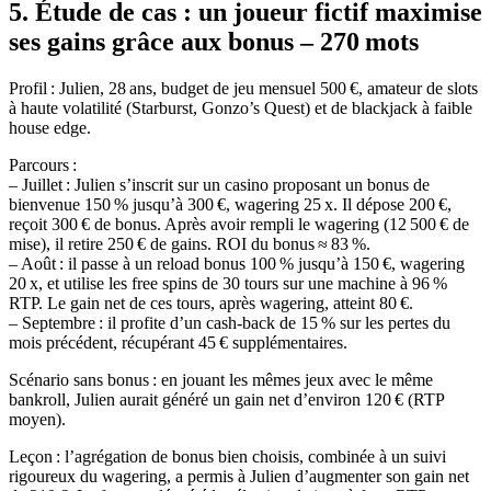
5. Étude de cas : un joueur fictif maximise
ses gains grâce aux bonus – 270 mots
Profil : Julien, 28 ans, budget de jeu mensuel 500 €, amateur de slots
à haute volatilité (Starburst, Gonzo’s Quest) et de blackjack à faible
house edge.
Parcours :
– Juillet : Julien s’inscrit sur un casino proposant un bonus de
bienvenue 150 % jusqu’à 300 €, wagering 25 x. Il dépose 200 €,
reçoit 300 € de bonus. Après avoir rempli le wagering (12 500 € de
mise), il retire 250 € de gains. ROI du bonus ≈ 83 %.
– Août : il passe à un reload bonus 100 % jusqu’à 150 €, wagering
20 x, et utilise les free spins de 30 tours sur une machine à 96 %
RTP. Le gain net de ces tours, après wagering, atteint 80 €.
– Septembre : il profite d’un cash‑back de 15 % sur les pertes du
mois précédent, récupérant 45 € supplémentaires.
Scénario sans bonus : en jouant les mêmes jeux avec le même
bankroll, Julien aurait généré un gain net d’environ 120 € (RTP
moyen).
Leçon : l’agrégation de bonus bien choisis, combinée à un suivi
rigoureux du wagering, a permis à Julien d’augmenter son gain net