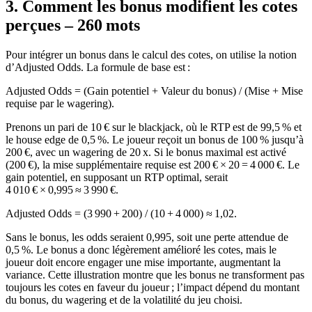
3. Comment les bonus modifient les cotes
perçues – 260 mots
Pour intégrer un bonus dans le calcul des cotes, on utilise la notion
d’Adjusted Odds. La formule de base est :
Adjusted Odds = (Gain potentiel + Valeur du bonus) / (Mise + Mise
requise par le wagering).
Prenons un pari de 10 € sur le blackjack, où le RTP est de 99,5 % et
le house edge de 0,5 %. Le joueur reçoit un bonus de 100 % jusqu’à
200 €, avec un wagering de 20 x. Si le bonus maximal est activé
(200 €), la mise supplémentaire requise est 200 € × 20 = 4 000 €. Le
gain potentiel, en supposant un RTP optimal, serait
4 010 € × 0,995 ≈ 3 990 €.
Adjusted Odds = (3 990 + 200) / (10 + 4 000) ≈ 1,02.
Sans le bonus, les odds seraient 0,995, soit une perte attendue de
0,5 %. Le bonus a donc légèrement amélioré les cotes, mais le
joueur doit encore engager une mise importante, augmentant la
variance. Cette illustration montre que les bonus ne transforment pas
toujours les cotes en faveur du joueur ; l’impact dépend du montant
du bonus, du wagering et de la volatilité du jeu choisi.