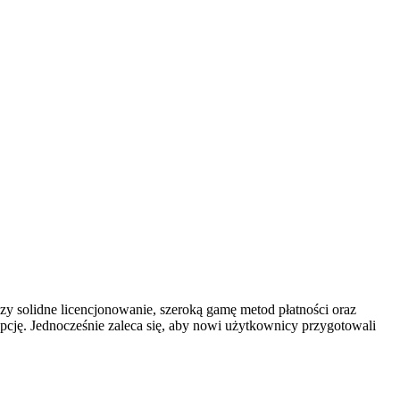
zy solidne licencjonowanie, szeroką gamę metod płatności oraz
opcję. Jednocześnie zaleca się, aby nowi użytkownicy przygotowali