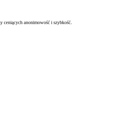
aczy ceniących anonimowość i szybkość.