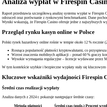
Analiza wypłat w Firespin Casi
Raport przedstawia szczegółową analizę systemu wypłat w Firespin Ca
odrzuceń oraz porównanie z rynkowymi benchmarkami. Dane pochodzą 
Wyniki wskazują, że Firespin Casino oferuje jedne z najszybszych w
Przegląd rynku kasyn online w Polsce
Polski rynek hazardowy online rośnie w tempie około 12 % rocznie (
Rosnąca popularność płatności kryptowalutami, co przyspiesz
Wzrost znaczenia mobilnych aplikacji – ponad 60 % graczy kor
Wysokie wymagania regulacyjne – licencje wydawane przez M
W tym kontekście szybkie i bezpieczne wypłaty stały się kluczowym
Kluczowe wskaźniki wydajności Firespin 
Średni czas realizacji wypłaty
Analiza danych z 2024 r. pokazuje następujące średnie czasy:
Metoda płatności
Średni czas (godz.)
Procent wypł