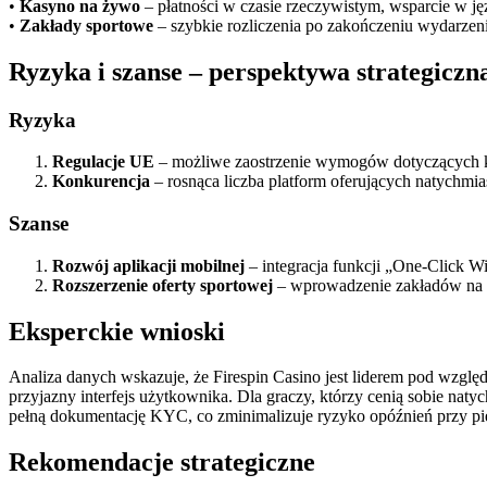
•
Kasyno na żywo
– płatności w czasie rzeczywistym, wsparcie w ję
•
Zakłady sportowe
– szybkie rozliczenia po zakończeniu wydarzenia
Ryzyka i szanse – perspektywa strategiczn
Ryzyka
Regulacje UE
– możliwe zaostrzenie wymogów dotyczących k
Konkurencja
– rosnąca liczba platform oferujących natychmi
Szanse
Rozwój aplikacji mobilnej
– integracja funkcji „One‑Click W
Rozszerzenie oferty sportowej
– wprowadzenie zakładów na ż
Eksperckie wnioski
Analiza danych wskazuje, że Firespin Casino jest liderem pod wzglę
przyjazny interfejs użytkownika. Dla graczy, którzy cenią sobie nat
pełną dokumentację KYC, co zminimalizuje ryzyko opóźnień przy pi
Rekomendacje strategiczne