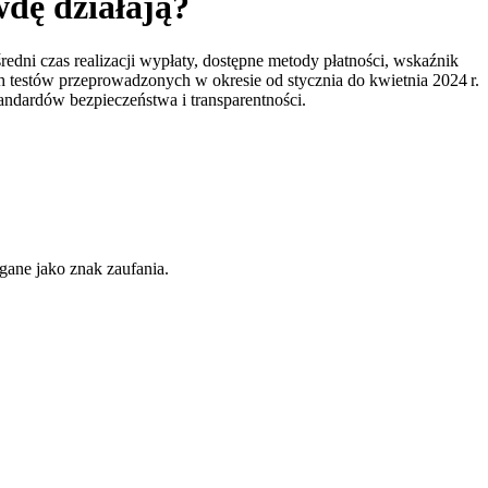
wdę działają?
edni czas realizacji wypłaty, dostępne metody płatności, wskaźnik
 testów przeprowadzonych w okresie od stycznia do kwietnia 2024 r.
andardów bezpieczeństwa i transparentności.
ane jako znak zaufania.