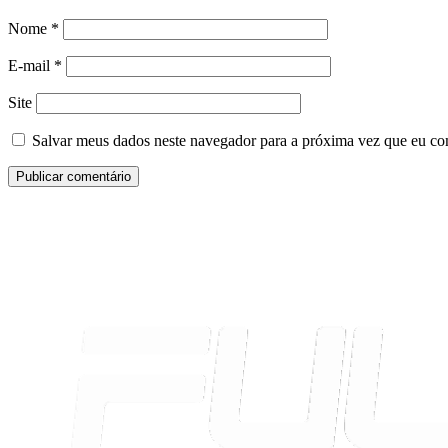
Nome
*
E-mail
*
Site
Salvar meus dados neste navegador para a próxima vez que eu co