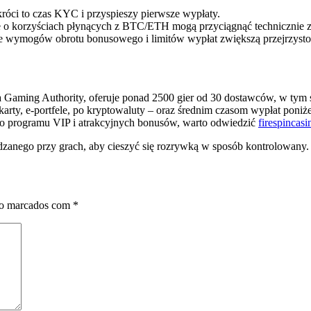
róci to czas KYC i przyspieszy pierwsze wypłaty.
 o korzyściach płynących z BTC/ETH mogą przyciągnąć technicznie 
e wymogów obrotu bonusowego i limitów wypłat zwiększą przejrzysto
a Gaming Authority, oferuje ponad 2500 gier od 30 dostawców, w tym s
karty, e‑portfele, po kryptowaluty – oraz średnim czasom wypłat poniż
go programu VIP i atrakcyjnych bonusów, warto odwiedzić
firespincas
ędzanego przy grach, aby cieszyć się rozrywką w sposób kontrolowany.
ão marcados com
*