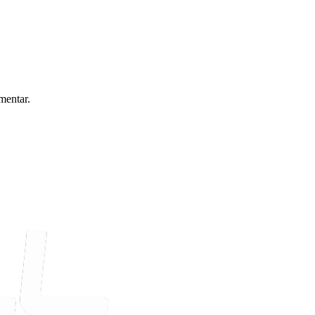
mentar.