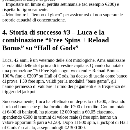
– Impostare un limite di perdita settimanale (ad esempio €200) e
rispettarlo rigorosamente.
– Monitorare il “tempo di gioco” per assicurarsi di non superare le
proprie capacità di concentrazione.
4. Storia di successo #3 – Luca e la
combinazione “Free Spins + Reload
Bonus” su “Hall of Gods”
Luca, 42 anni, è un veterano delle slot mitologiche. Ama analizzare
la volatilità delle slot prima di investire capitale. Quando ha notato
una promozione “30 Free Spins ogni weekend + Reload Bonus
100 % fino a €200” su Hall of Gods, ha deciso di usarla come banco
di prova. I 30 free spin, validi per la modalità “base game”, gli
hanno permesso di valutare il ritmo dei pagamenti e la frequenza dei
trigger del jackpot.
Successivamente, Luca ha effettuato un deposito di €200, attivando
il reload bonus che gli ha fornito altri €200 di credito. Con un totale
di €400 di bankroll, ha giocato 12 000 spin a €0,05 ciascuno,
spendendo €600 in termini di valore reale (i free spin hanno un
valore opportunità pari a €1,50). Dopo 11 800 spin, il jackpot di Hall
of Gods è scattato, assegnandogli €2 300 000.