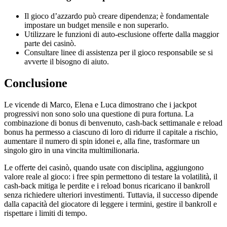
Il gioco d’azzardo può creare dipendenza; è fondamentale
impostare un budget mensile e non superarlo.
Utilizzare le funzioni di auto‑esclusione offerte dalla maggior
parte dei casinò.
Consultare linee di assistenza per il gioco responsabile se si
avverte il bisogno di aiuto.
Conclusione
Le vicende di Marco, Elena e Luca dimostrano che i jackpot
progressivi non sono solo una questione di pura fortuna. La
combinazione di bonus di benvenuto, cash‑back settimanale e reload
bonus ha permesso a ciascuno di loro di ridurre il capitale a rischio,
aumentare il numero di spin idonei e, alla fine, trasformare un
singolo giro in una vincita multimilionaria.
Le offerte dei casinò, quando usate con disciplina, aggiungono
valore reale al gioco: i free spin permettono di testare la volatilità, il
cash‑back mitiga le perdite e i reload bonus ricaricano il bankroll
senza richiedere ulteriori investimenti. Tuttavia, il successo dipende
dalla capacità del giocatore di leggere i termini, gestire il bankroll e
rispettare i limiti di tempo.