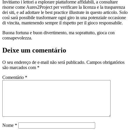
Invitiamo i lettori a esplorare piattaforme affidabili, a consultare
risorse come Aures2Project per verificare la licenza e la trasparenza
dei siti, e ad adottare le best practice illustrate in questo articolo. Solo
così sarà possibile trasformare ogni giro in una potenziale occasione
di vincita, mantenendo sempre il rispetto per il gioco responsabile.
Buona fortuna e buon divertimento, ma soprattutto, gioca con
consapevolezza.
Deixe um comentário
O seu endereço de e-mail não será publicado.
Campos obrigatórios
são marcados com
*
Comentário
*
Nome
*