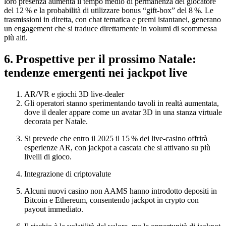
loro presenza aumenta il tempo medio di permanenza del giocatore
del 12 % e la probabilità di utilizzare bonus “gift‑box” del 8 %. Le
trasmissioni in diretta, con chat tematica e premi istantanei, generano
un engagement che si traduce direttamente in volumi di scommessa
più alti.
6. Prospettive per il prossimo Natale:
tendenze emergenti nei jackpot live
AR/VR e giochi 3D live‑dealer
Gli operatori stanno sperimentando tavoli in realtà aumentata,
dove il dealer appare come un avatar 3D in una stanza virtuale
decorata per Natale.
Si prevede che entro il 2025 il 15 % dei live‑casino offrirà
esperienze AR, con jackpot a cascata che si attivano su più
livelli di gioco.
Integrazione di criptovalute
Alcuni nuovi casino non AAMS hanno introdotto depositi in
Bitcoin e Ethereum, consentendo jackpot in crypto con
payout immediato.