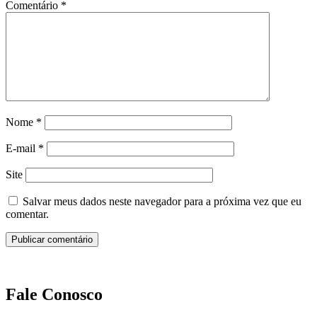
Comentário
*
Nome
*
E-mail
*
Site
Salvar meus dados neste navegador para a próxima vez que eu
comentar.
Fale Conosco