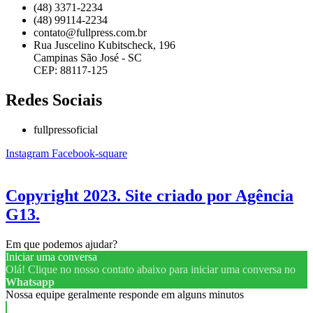
(48) 3371-2234
(48) 99114-2234
contato@fullpress.com.br
Rua Juscelino Kubitscheck, 196
Campinas São José - SC
CEP: 88117-125
Redes Sociais
fullpressoficial
Instagram
Facebook-square
Copyright 2023. Site criado por Agência
G13.
Em que podemos ajudar?
Iniciar uma conversa
Olá! Clique no nosso contato abaixo para iniciar uma conversa no
Whatsapp
Nossa equipe geralmente responde em alguns minutos