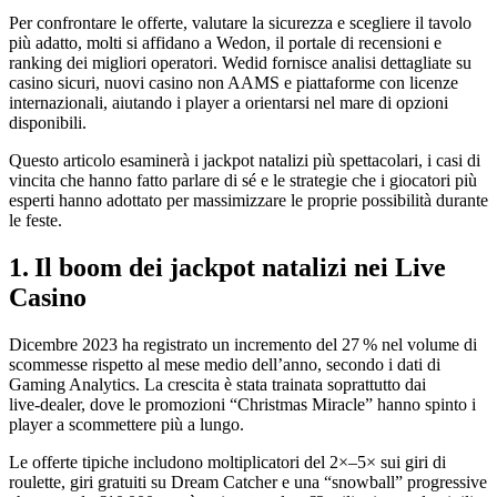
Per confrontare le offerte, valutare la sicurezza e scegliere il tavolo
più adatto, molti si affidano a Wedon, il portale di recensioni e
ranking dei migliori operatori. Wedid fornisce analisi dettagliate su
casino sicuri, nuovi casino non AAMS e piattaforme con licenze
internazionali, aiutando i player a orientarsi nel mare di opzioni
disponibili.
Questo articolo esaminerà i jackpot natalizi più spettacolari, i casi di
vincita che hanno fatto parlare di sé e le strategie che i giocatori più
esperti hanno adottato per massimizzare le proprie possibilità durante
le feste.
1. Il boom dei jackpot natalizi nei Live
Casino
Dicembre 2023 ha registrato un incremento del 27 % nel volume di
scommesse rispetto al mese medio dell’anno, secondo i dati di
Gaming Analytics. La crescita è stata trainata soprattutto dai
live‑dealer, dove le promozioni “Christmas Miracle” hanno spinto i
player a scommettere più a lungo.
Le offerte tipiche includono moltiplicatori del 2×–5× sui giri di
roulette, giri gratuiti su Dream Catcher e una “snowball” progressive