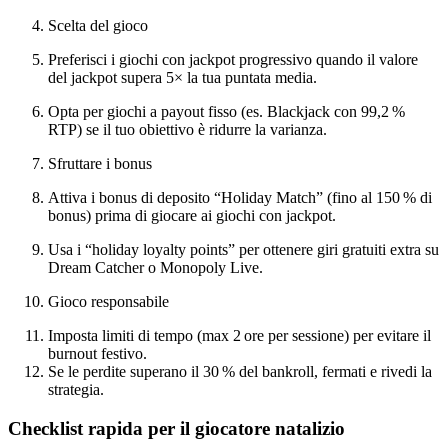
Scelta del gioco
Preferisci i giochi con jackpot progressivo quando il valore
del jackpot supera 5× la tua puntata media.
Opta per giochi a payout fisso (es. Blackjack con 99,2 %
RTP) se il tuo obiettivo è ridurre la varianza.
Sfruttare i bonus
Attiva i bonus di deposito “Holiday Match” (fino al 150 % di
bonus) prima di giocare ai giochi con jackpot.
Usa i “holiday loyalty points” per ottenere giri gratuiti extra su
Dream Catcher o Monopoly Live.
Gioco responsabile
Imposta limiti di tempo (max 2 ore per sessione) per evitare il
burnout festivo.
Se le perdite superano il 30 % del bankroll, fermati e rivedi la
strategia.
Checklist rapida per il giocatore natalizio