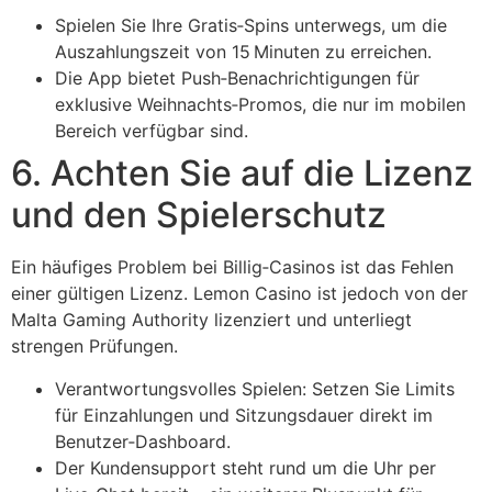
Spielen Sie Ihre Gratis‑Spins unterwegs, um die
Auszahlungszeit von 15 Minuten zu erreichen.
Die App bietet Push‑Benachrichtigungen für
exklusive Weihnachts‑Promos, die nur im mobilen
Bereich verfügbar sind.
6. Achten Sie auf die Lizenz
und den Spielerschutz
Ein häufiges Problem bei Billig‑Casinos ist das Fehlen
einer gültigen Lizenz. Lemon Casino ist jedoch von der
Malta Gaming Authority lizenziert und unterliegt
strengen Prüfungen.
Verantwortungsvolles Spielen: Setzen Sie Limits
für Einzahlungen und Sitzungsdauer direkt im
Benutzer‑Dashboard.
Der Kundensupport steht rund um die Uhr per