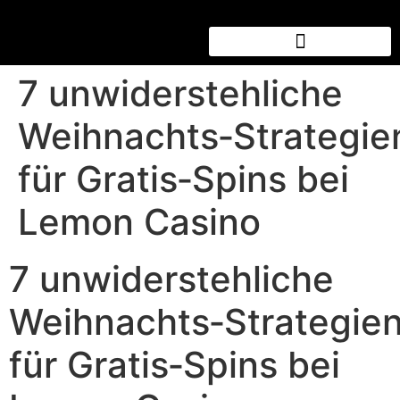
7 unwiderstehliche
Weihnachts‑Strategie
für Gratis‑Spins bei
Lemon Casino
7 unwiderstehliche
Weihnachts‑Strategie
für Gratis‑Spins bei