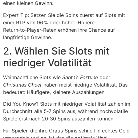
einen kleinen Gewinn.
Expert Tip: Setzen Sie die Spins zuerst auf Slots mit
einer RTP von 96 % oder höher. Höhere
Return‑to‑Player‑Raten erhöhen Ihre Chance auf
langfristige Gewinne.
2. Wählen Sie Slots mit
niedriger Volatilität
Weihnachtliche Slots wie
Santa’s Fortune
oder
Christmas Cheer
haben meist niedrige Volatilität. Das
bedeutet: Häufigere, kleinere Auszahlungen.
Did You Know? Slots mit niedriger Volatilität zahlen im
Durchschnitt alle 5‑7 Spins aus, während hochvolatile
Spiele erst nach 20‑30 Spins auszahlen können.
Für Spieler, die ihre Gratis‑Spins schnell in echtes Geld
umwandeln wollen, ist das die optimale Wahl.