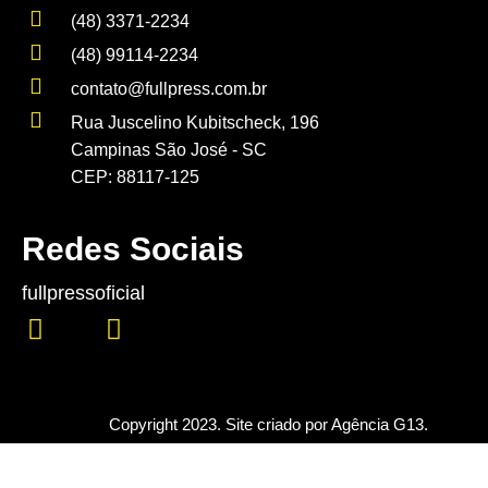
(48) 3371-2234
(48) 99114-2234
contato@fullpress.com.br
Rua Juscelino Kubitscheck, 196
Campinas São José - SC
CEP: 88117-125
Redes Sociais
fullpressoficial
Copyright 2023. Site criado por Agência G13.